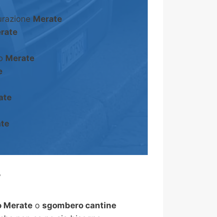
turazione
Merate
rate
to
Merate
e
ate
te
?
 Merate
o
sgombero cantine