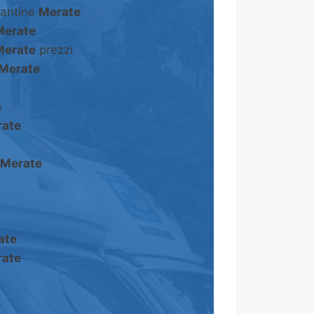
cantine
Merate
Merate
Merate
prezzi
Merate
e
ate
Merate
ate
ate