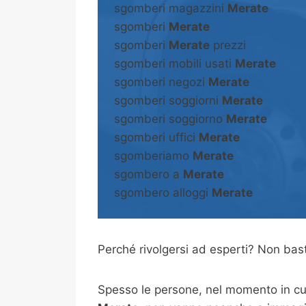
sgomberi magazzini
Merate
sgomberi
Merate
sgomberi
Merate
prezzi
sgomberi mobili usati
Merate
sgomberi negozi
Merate
sgomberi soggiorni
Merate
sgomberi soggiorno
Merate
sgomberi uffici
Merate
sgomberiamo
Merate
sgombero a
Merate
sgombero alloggi
Merate
Perché rivolgersi ad esperti? Non b
Spesso le persone, nel momento in cui