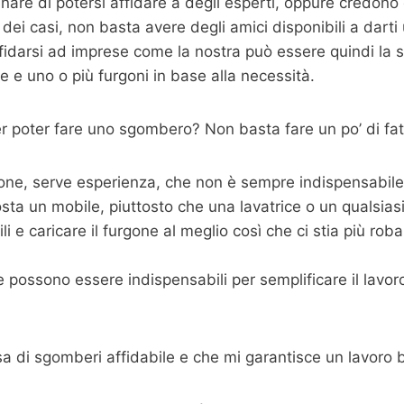
are di potersi affidare a degli esperti, oppure credono
dei casi, non basta avere degli amici disponibili a dart
fidarsi ad imprese come la nostra può essere quindi la s
 e uno o più furgoni in base alla necessità.
 poter fare uno sgombero? Non basta fare un po’ di fat
one, serve esperienza, che non è sempre indispensabile m
sta un mobile, piuttosto che una lavatrice o un qualsias
 e caricare il furgone al meglio così che ci stia più roba p
possono essere indispensabili per semplificare il lavoro,
sa di sgomberi affidabile e che mi garantisce un lavoro 