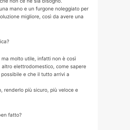
 che non ce ne sia bisogno.
i una mano e un furgone noleggiato per
oluzione migliore, così da avere una
ica?
a molto utile, infatti non è così
i altro elettrodomestico, come sapere
ossibile e che il tutto arrivi a
 renderlo più sicuro, più veloce e
ben fatto?