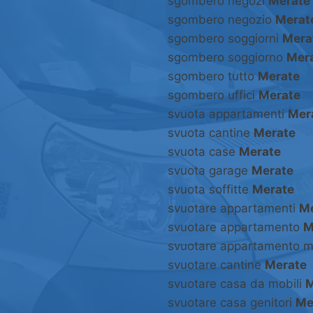
sgombero negozi
Merate
sgombero negozio
Merat
sgombero soggiorni
Mera
sgombero soggiorno
Mer
sgombero tutto
Merate
sgombero uffici
Merate
svuota appartamenti
Mer
svuota cantine
Merate
svuota case
Merate
svuota garage
Merate
svuota soffitte
Merate
svuotare appartamenti
Me
svuotare appartamento
M
svuotare appartamento m
svuotare cantine
Merate
svuotare casa da mobili
M
svuotare casa genitori
Me