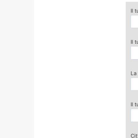
Il 
Il
La
Il 
Ci