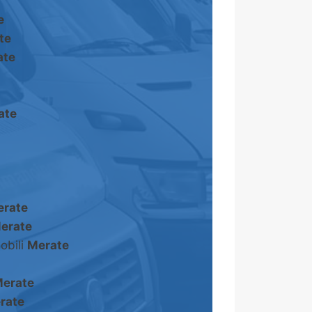
e
te
ate
ate
rate
erate
obili
Merate
erate
rate