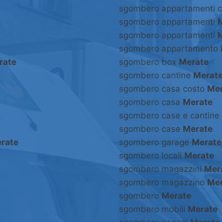
sgombero appartamenti 
sgombero appartamenti
sgombero appartamenti
sgombero appartamento
rate
sgombero box
Merate
sgombero cantine
Merat
sgombero casa costo
Mer
sgombero casa
Merate
sgombero case e cantine
sgombero case
Merate
rate
sgombero garage
Merate
sgombero locali
Merate
sgombero magazzini
Mer
sgombero magazzino
Mer
sgombero
Merate
sgombero mobili
Merate