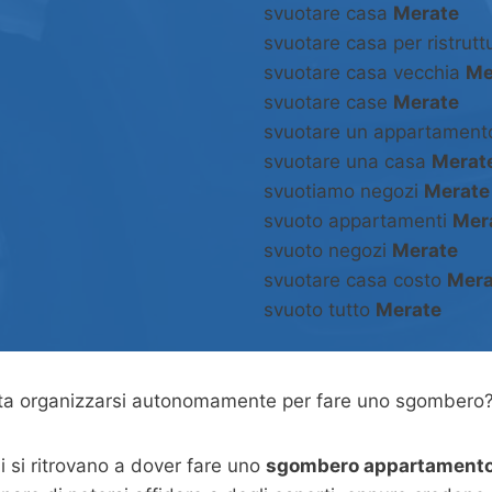
svuotare casa
Merate
svuotare casa per ristrut
svuotare casa vecchia
Me
svuotare case
Merate
svuotare un appartamen
svuotare una casa
Merat
svuotiamo negozi
Merate
svuoto appartamenti
Mer
svuoto negozi
Merate
svuotare casa costo
Mera
svuoto tutto
Merate
asta organizzarsi autonomamente per fare uno sgombero
 si ritrovano a dover fare uno
sgombero appartamento