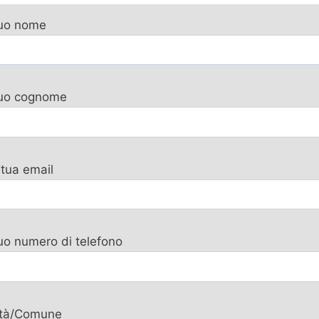
tuo nome
 tuo cognome
 tua email
tuo numero di telefono
ttà/Comune