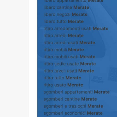
libero appartamento
Merate
libero cantine
Merate
libero negozi
Merate
libero tutto
Merate
ritiro arredamenti usati
Merate
ritiro arredi
Merate
ritiro arredi usati
Merate
ritiro mobili
Merate
ritiro mobili usati
Merate
ritiro sedie usate
Merate
ritiro tavoli usati
Merate
ritiro tutto
Merate
ritiro usato
Merate
sgomberi appartamenti
Merate
sgomberi cantine
Merate
sgomberi e traslochi
Merate
sgomberi economici
Merate