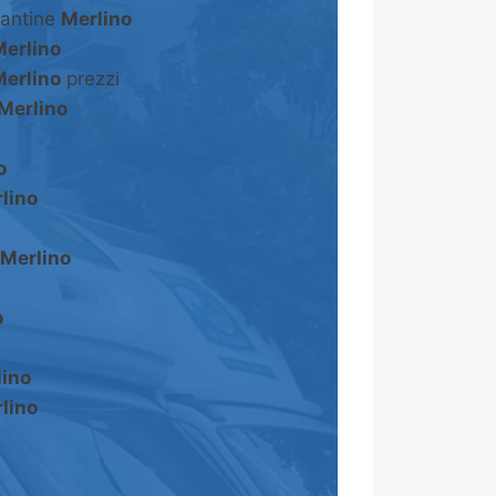
cantine
Merlino
Merlino
Merlino
prezzi
Merlino
o
lino
Merlino
o
lino
lino