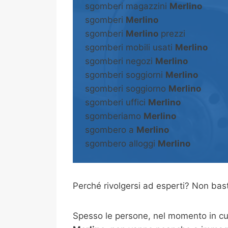
sgomberi magazzini
Merlino
sgomberi
Merlino
sgomberi
Merlino
prezzi
sgomberi mobili usati
Merlino
sgomberi negozi
Merlino
sgomberi soggiorni
Merlino
sgomberi soggiorno
Merlino
sgomberi uffici
Merlino
sgomberiamo
Merlino
sgombero a
Merlino
sgombero alloggi
Merlino
Perché rivolgersi ad esperti? Non b
Spesso le persone, nel momento in cui