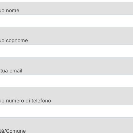
tuo nome
 tuo cognome
 tua email
tuo numero di telefono
ttà/Comune