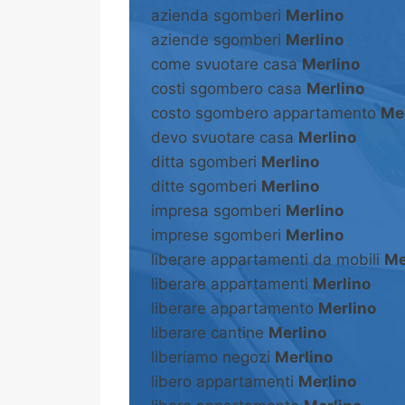
azienda sgomberi
Merlino
e
aziende sgomberi
Merlino
r
come svuotare casa
Merlino
n
costi sgombero casa
Merlino
a
costo sgombero appartamento
Me
t
devo svuotare casa
Merlino
i
ditta sgomberi
Merlino
v
ditte sgomberi
Merlino
e
impresa sgomberi
Merlino
:
imprese sgomberi
Merlino
liberare appartamenti da mobili
Me
liberare appartamenti
Merlino
liberare appartamento
Merlino
liberare cantine
Merlino
liberiamo negozi
Merlino
libero appartamenti
Merlino