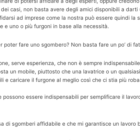
are di potersi affidare a degli esperti, oppure credono
dei casi, non basta avere degli amici disponibili a dart
fidarsi ad imprese come la nostra può essere quindi la s
 e uno o più furgoni in base alla necessità.
 poter fare uno sgombero? Non basta fare un po’ di fat
one, serve esperienza, che non è sempre indispensabile m
sta un mobile, piuttosto che una lavatrice o un qualsias
 e caricare il furgone al meglio così che ci stia più roba p
possono essere indispensabili per semplificare il lavoro,
sa di sgomberi affidabile e che mi garantisce un lavoro 