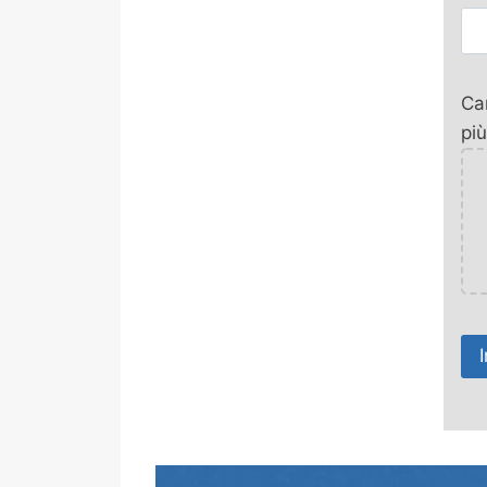
Car
più
A
l
t