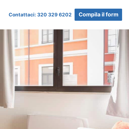
Compila il form
Contattaci: 320 329 6202