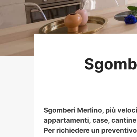
Sgombe
Sgomberi Merlino, più veloci
appartamenti, case, cantine, 
Per richiedere un preventivo 