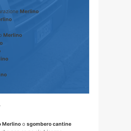
turazione
Merlino
rlino
to
Merlino
o
o
lino
ino
?
 Merlino
o
sgombero cantine