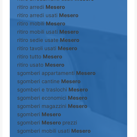
ritiro arredi
Mesero
ritiro arredi usati
Mesero
ritiro mobili
Mesero
ritiro mobili usati
Mesero
ritiro sedie usate
Mesero
ritiro tavoli usati
Mesero
ritiro tutto
Mesero
ritiro usato
Mesero
sgomberi appartamenti
Mesero
sgomberi cantine
Mesero
sgomberi e traslochi
Mesero
sgomberi economici
Mesero
sgomberi magazzini
Mesero
sgomberi
Mesero
sgomberi
Mesero
prezzi
sgomberi mobili usati
Mesero