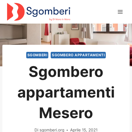
Salta
al
contenuto
SGOMBERI
SGOMBERO APPARTAMENTI
Sgombero
appartamenti
Mesero
Di
sgomberi.org
Aprile 15, 2021