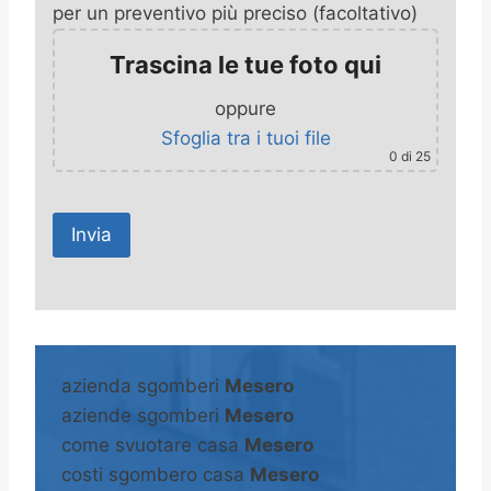
per un preventivo più preciso (facoltativo)
Trascina le tue foto qui
oppure
Sfoglia tra i tuoi file
0
di 25
A
l
t
azienda sgomberi
Mesero
e
aziende sgomberi
Mesero
r
come svuotare casa
Mesero
n
costi sgombero casa
Mesero
a