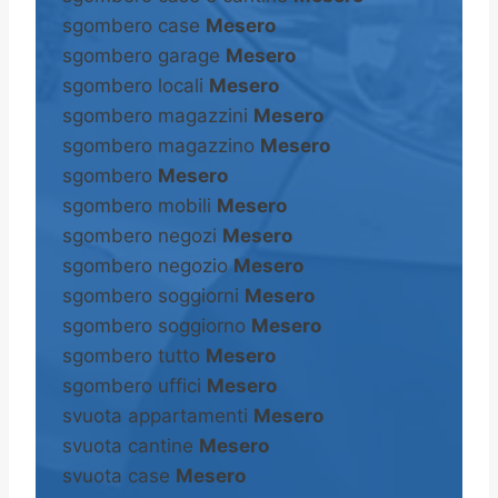
sgombero case
Mesero
sgombero garage
Mesero
sgombero locali
Mesero
sgombero magazzini
Mesero
sgombero magazzino
Mesero
sgombero
Mesero
sgombero mobili
Mesero
sgombero negozi
Mesero
sgombero negozio
Mesero
sgombero soggiorni
Mesero
sgombero soggiorno
Mesero
sgombero tutto
Mesero
sgombero uffici
Mesero
svuota appartamenti
Mesero
svuota cantine
Mesero
svuota case
Mesero