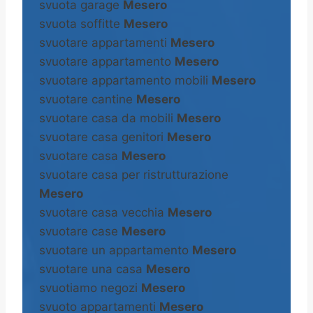
svuota garage
Mesero
svuota soffitte
Mesero
svuotare appartamenti
Mesero
svuotare appartamento
Mesero
svuotare appartamento mobili
Mesero
svuotare cantine
Mesero
svuotare casa da mobili
Mesero
svuotare casa genitori
Mesero
svuotare casa
Mesero
svuotare casa per ristrutturazione
Mesero
svuotare casa vecchia
Mesero
svuotare case
Mesero
svuotare un appartamento
Mesero
svuotare una casa
Mesero
svuotiamo negozi
Mesero
svuoto appartamenti
Mesero