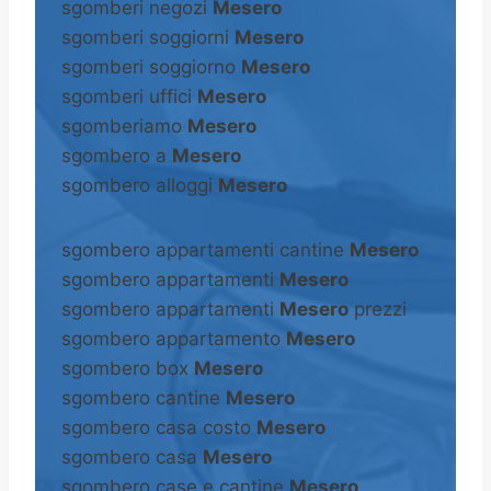
sgomberi negozi
Mesero
sgomberi soggiorni
Mesero
sgomberi soggiorno
Mesero
sgomberi uffici
Mesero
sgomberiamo
Mesero
sgombero a
Mesero
sgombero alloggi
Mesero
sgombero appartamenti cantine
Mesero
sgombero appartamenti
Mesero
sgombero appartamenti
Mesero
prezzi
sgombero appartamento
Mesero
sgombero box
Mesero
sgombero cantine
Mesero
sgombero casa costo
Mesero
sgombero casa
Mesero
sgombero case e cantine
Mesero