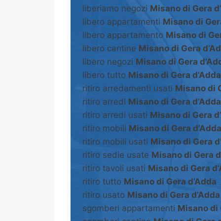
liberiamo negozi
Misano di Gera d
libero appartamenti
Misano di Ger
libero appartamento
Misano di Ge
libero cantine
Misano di Gera d’A
libero negozi
Misano di Gera d’Ad
libero tutto
Misano di Gera d’Adda
ritiro arredamenti usati
Misano di 
ritiro arredi
Misano di Gera d’Adda
ritiro arredi usati
Misano di Gera d
ritiro mobili
Misano di Gera d’Add
ritiro mobili usati
Misano di Gera 
ritiro sedie usate
Misano di Gera 
ritiro tavoli usati
Misano di Gera d
ritiro tutto
Misano di Gera d’Adda
ritiro usato
Misano di Gera d’Adda
sgomberi appartamenti
Misano di