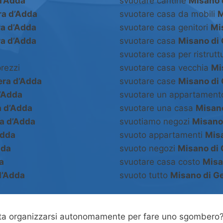
d’Adda
svuotare cantine
Misano 
ra d’Adda
svuotare casa da mobili
M
ra d’Adda
svuotare casa genitori
Mi
ra d’Adda
svuotare casa
Misano di 
svuotare casa per ristrut
rezzi
svuotare casa vecchia
Mi
era d’Adda
svuotare case
Misano di 
d’Adda
svuotare un appartamen
a d’Adda
svuotare una casa
Misano
a d’Adda
svuotiamo negozi
Misano
Adda
svuoto appartamenti
Misa
dda
svuoto negozi
Misano di 
a
svuotare casa costo
Misa
d’Adda
svuoto tutto
Misano di G
asta organizzarsi autonomamente per fare uno sgombero