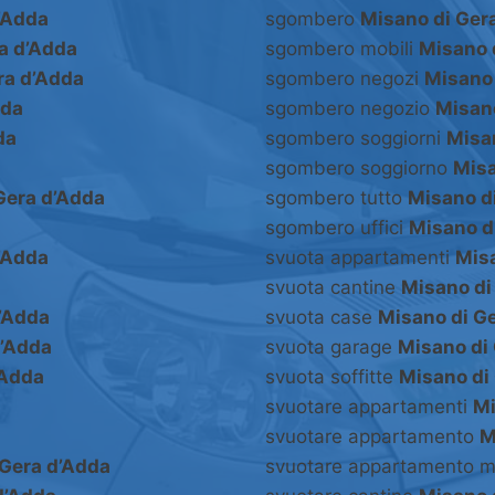
’Adda
sgombero
Misano di Ger
a d’Adda
sgombero mobili
Misano 
ra d’Adda
sgombero negozi
Misano 
dda
sgombero negozio
Misano
da
sgombero soggiorni
Misa
sgombero soggiorno
Misa
Gera d’Adda
sgombero tutto
Misano d
sgombero uffici
Misano d
’Adda
svuota appartamenti
Misa
a
svuota cantine
Misano di
d’Adda
svuota case
Misano di G
d’Adda
svuota garage
Misano di
’Adda
svuota soffitte
Misano di
svuotare appartamenti
Mi
svuotare appartamento
M
 Gera d’Adda
svuotare appartamento m