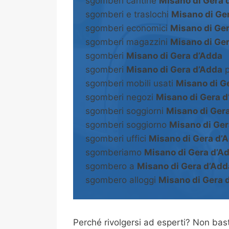
sgomberi cantine
Misano di Gera 
sgomberi e traslochi
Misano di Ge
sgomberi economici
Misano di Ge
sgomberi magazzini
Misano di Ge
sgomberi
Misano di Gera d’Adda
sgomberi
Misano di Gera d’Adda
p
sgomberi mobili usati
Misano di G
sgomberi negozi
Misano di Gera 
sgomberi soggiorni
Misano di Ger
sgomberi soggiorno
Misano di Ger
sgomberi uffici
Misano di Gera d’
sgomberiamo
Misano di Gera d’A
sgombero a
Misano di Gera d’Add
sgombero alloggi
Misano di Gera 
Perché rivolgersi ad esperti? Non b