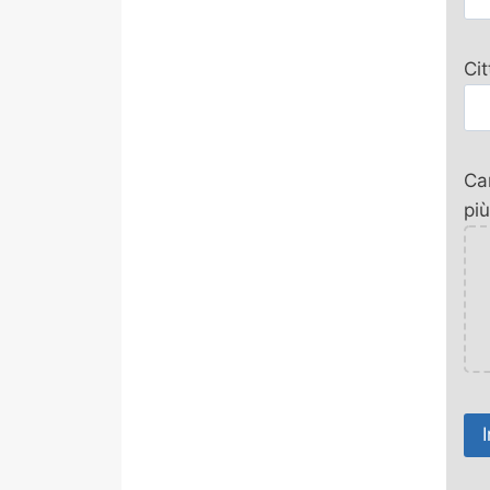
Ci
Car
più