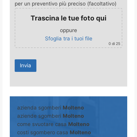
per un preventivo più preciso (facoltativo)
Trascina le tue foto qui
oppure
Sfoglia tra i tuoi file
0
di 25
A
l
t
azienda sgomberi
Molteno
e
aziende sgomberi
Molteno
r
come svuotare casa
Molteno
n
costi sgombero casa
Molteno
a