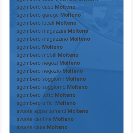
sgombero case
Molteno
sgombero garage
Molteno
sgombero locali
Molteno
sgombero magazzini
Molteno
sgombero magazzino
Molteno
sgombero
Molteno
sgombero mobili
Molteno
sgombero negozi
Molteno
sgombero negozio
Molteno
sgombero soggiorni
Molteno
sgombero soggiorno
Molteno
sgombero tutto
Molteno
sgombero uffici
Molteno
svuota appartamenti
Molteno
svuota cantine
Molteno
svuota case
Molteno