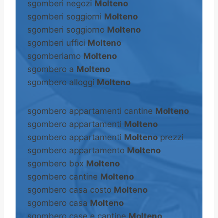
sgomberi negozi
Molteno
sgomberi soggiorni
Molteno
sgomberi soggiorno
Molteno
sgomberi uffici
Molteno
sgomberiamo
Molteno
sgombero a
Molteno
sgombero alloggi
Molteno
sgombero appartamenti cantine
Molteno
sgombero appartamenti
Molteno
sgombero appartamenti
Molteno
prezzi
sgombero appartamento
Molteno
sgombero box
Molteno
sgombero cantine
Molteno
sgombero casa costo
Molteno
sgombero casa
Molteno
sgombero case e cantine
Molteno