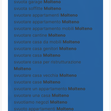
svuota garage
Molteno
svuota soffitte
Molteno
svuotare appartamenti
Molteno
svuotare appartamento
Molteno
svuotare appartamento mobili
Molteno
svuotare cantine
Molteno
svuotare casa da mobili
Molteno
svuotare casa genitori
Molteno
svuotare casa
Molteno
svuotare casa per ristrutturazione
Molteno
svuotare casa vecchia
Molteno
svuotare case
Molteno
svuotare un appartamento
Molteno
svuotare una casa
Molteno
svuotiamo negozi
Molteno
svuoto appartamenti
Molteno