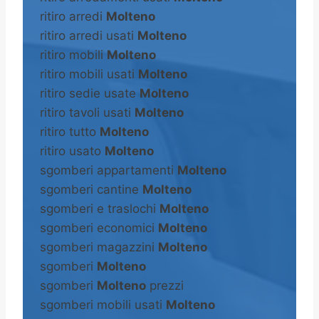
ritiro arredi
Molteno
ritiro arredi usati
Molteno
ritiro mobili
Molteno
ritiro mobili usati
Molteno
ritiro sedie usate
Molteno
ritiro tavoli usati
Molteno
ritiro tutto
Molteno
ritiro usato
Molteno
sgomberi appartamenti
Molteno
sgomberi cantine
Molteno
sgomberi e traslochi
Molteno
sgomberi economici
Molteno
sgomberi magazzini
Molteno
sgomberi
Molteno
sgomberi
Molteno
prezzi
sgomberi mobili usati
Molteno