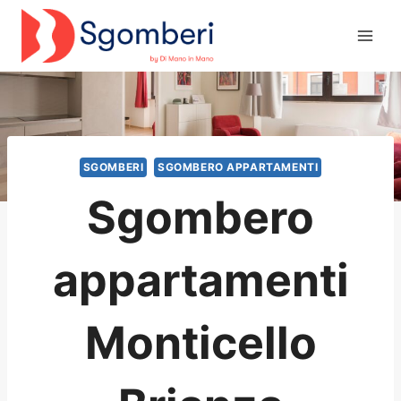
Salta
al
contenuto
SGOMBERI
SGOMBERO APPARTAMENTI
Sgombero
appartamenti
Monticello