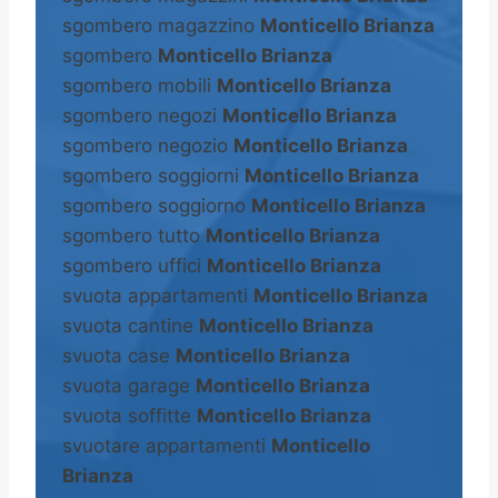
sgombero magazzino
Monticello Brianza
sgombero
Monticello Brianza
sgombero mobili
Monticello Brianza
sgombero negozi
Monticello Brianza
sgombero negozio
Monticello Brianza
sgombero soggiorni
Monticello Brianza
sgombero soggiorno
Monticello Brianza
sgombero tutto
Monticello Brianza
sgombero uffici
Monticello Brianza
svuota appartamenti
Monticello Brianza
svuota cantine
Monticello Brianza
svuota case
Monticello Brianza
svuota garage
Monticello Brianza
svuota soffitte
Monticello Brianza
svuotare appartamenti
Monticello
Brianza