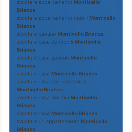
svuotare appartamento
Monticello
Brianza
svuotare appartamento mobili
Monticello
Brianza
svuotare cantine
Monticello Brianza
svuotare casa da mobili
Monticello
Brianza
svuotare casa genitori
Monticello
Brianza
svuotare casa
Monticello Brianza
svuotare casa per ristrutturazione
Monticello Brianza
svuotare casa vecchia
Monticello
Brianza
svuotare case
Monticello Brianza
svuotare un appartamento
Monticello
Brianza