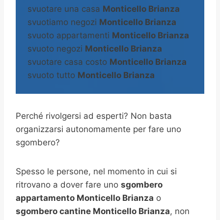
svuotare una casa
Monticello Brianza
svuotiamo negozi
Monticello Brianza
svuoto appartamenti
Monticello Brianza
svuoto negozi
Monticello Brianza
svuotare casa costo
Monticello Brianza
svuoto tutto
Monticello Brianza
Perché rivolgersi ad esperti? Non basta
organizzarsi autonomamente per fare uno
sgombero?
Spesso le persone, nel momento in cui si
ritrovano a dover fare uno
sgombero
appartamento Monticello Brianza
o
sgombero cantine
Monticello Brianza
, non