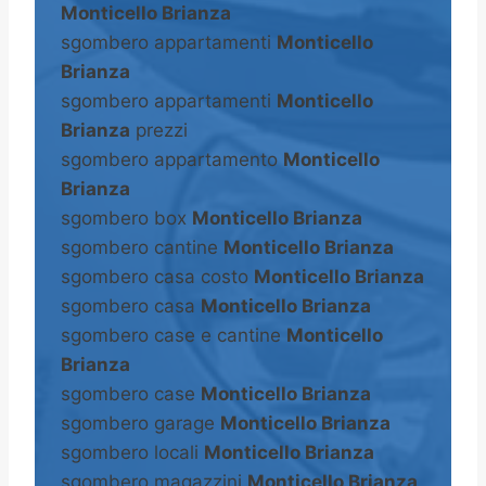
Monticello Brianza
sgombero appartamenti
Monticello
Brianza
sgombero appartamenti
Monticello
Brianza
prezzi
sgombero appartamento
Monticello
Brianza
sgombero box
Monticello Brianza
sgombero cantine
Monticello Brianza
sgombero casa costo
Monticello Brianza
sgombero casa
Monticello Brianza
sgombero case e cantine
Monticello
Brianza
sgombero case
Monticello Brianza
sgombero garage
Monticello Brianza
sgombero locali
Monticello Brianza
sgombero magazzini
Monticello Brianza