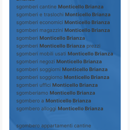
sgomberi cantine
Monticello Brianza
sgomberi e traslochi
Monticello Brianza
sgomberi economici
Monticello Brianza
sgomberi magazzini
Monticello Brianza
sgomberi
Monticello Brianza
sgomberi
Monticello Brianza
prezzi
sgomberi mobili usati
Monticello Brianza
sgomberi negozi
Monticello Brianza
sgomberi soggiorni
Monticello Brianza
sgomberi soggiorno
Monticello Brianza
sgomberi uffici
Monticello Brianza
sgomberiamo
Monticello Brianza
sgombero a
Monticello Brianza
sgombero alloggi
Monticello Brianza
sgombero appartamenti cantine