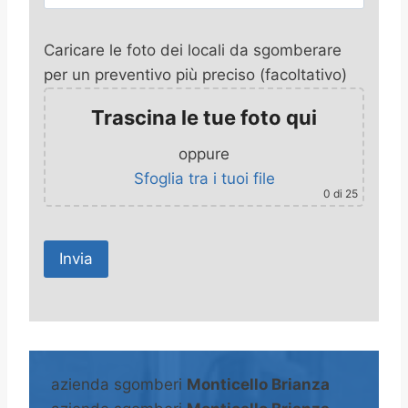
Caricare le foto dei locali da sgomberare
per un preventivo più preciso (facoltativo)
Trascina le tue foto qui
oppure
Sfoglia tra i tuoi file
0
di 25
A
l
t
azienda sgomberi
Monticello Brianza
e