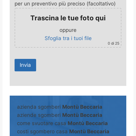
per un preventivo più preciso (facoltativo)
Trascina le tue foto qui
oppure
Sfoglia tra i tuoi file
0
di 25
A
l
t
azienda sgomberi
Montù Beccaria
e
aziende sgomberi
Montù Beccaria
r
come svuotare casa
Montù Beccaria
n
costi sgombero casa
Montù Beccaria
a