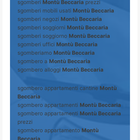
sgomberi
Montù Beccaria
prezzi
sgomberi mobili usati
Montù Beccaria
sgomberi negozi
Montù Beccaria
sgomberi soggiorni
Montù Beccaria
sgomberi soggiorno
Montù Beccaria
sgomberi uffici
Montù Beccaria
sgomberiamo
Montù Beccaria
sgombero a
Montù Beccaria
sgombero alloggi
Montù Beccaria
sgombero appartamenti cantine
Montù
Beccaria
sgombero appartamenti
Montù Beccaria
sgombero appartamenti
Montù Beccaria
prezzi
sgombero appartamento
Montù
Beccaria