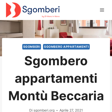
Salta
al
contenuto
SGOMBERI
SGOMBERO APPARTAMENTI
Sgombero
appartamenti
Montù Beccaria
Di
sgomberi.org
Aprile 27, 2021