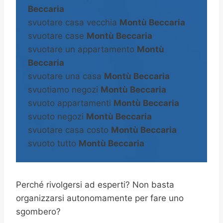
Beccaria
svuotare casa vecchia
Montù Beccaria
svuotare case
Montù Beccaria
svuotare un appartamento
Montù
Beccaria
svuotare una casa
Montù Beccaria
svuotiamo negozi
Montù Beccaria
svuoto appartamenti
Montù Beccaria
svuoto negozi
Montù Beccaria
svuotare casa costo
Montù Beccaria
svuoto tutto
Montù Beccaria
Perché rivolgersi ad esperti? Non basta
organizzarsi autonomamente per fare uno
sgombero?