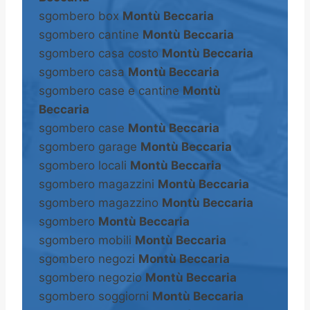
sgombero box
Montù Beccaria
sgombero cantine
Montù Beccaria
sgombero casa costo
Montù Beccaria
sgombero casa
Montù Beccaria
sgombero case e cantine
Montù
Beccaria
sgombero case
Montù Beccaria
sgombero garage
Montù Beccaria
sgombero locali
Montù Beccaria
sgombero magazzini
Montù Beccaria
sgombero magazzino
Montù Beccaria
sgombero
Montù Beccaria
sgombero mobili
Montù Beccaria
sgombero negozi
Montù Beccaria
sgombero negozio
Montù Beccaria
sgombero soggiorni
Montù Beccaria