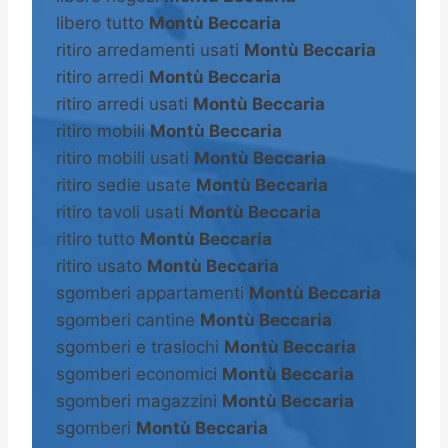
libero tutto
Montù Beccaria
ritiro arredamenti usati
Montù Beccaria
ritiro arredi
Montù Beccaria
ritiro arredi usati
Montù Beccaria
ritiro mobili
Montù Beccaria
ritiro mobili usati
Montù Beccaria
ritiro sedie usate
Montù Beccaria
ritiro tavoli usati
Montù Beccaria
ritiro tutto
Montù Beccaria
ritiro usato
Montù Beccaria
sgomberi appartamenti
Montù Beccaria
sgomberi cantine
Montù Beccaria
sgomberi e traslochi
Montù Beccaria
sgomberi economici
Montù Beccaria
sgomberi magazzini
Montù Beccaria
sgomberi
Montù Beccaria