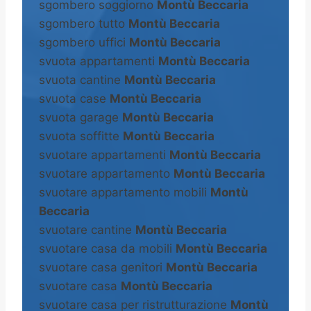
sgombero soggiorno
Montù Beccaria
sgombero tutto
Montù Beccaria
sgombero uffici
Montù Beccaria
svuota appartamenti
Montù Beccaria
svuota cantine
Montù Beccaria
svuota case
Montù Beccaria
svuota garage
Montù Beccaria
svuota soffitte
Montù Beccaria
svuotare appartamenti
Montù Beccaria
svuotare appartamento
Montù Beccaria
svuotare appartamento mobili
Montù
Beccaria
svuotare cantine
Montù Beccaria
svuotare casa da mobili
Montù Beccaria
svuotare casa genitori
Montù Beccaria
svuotare casa
Montù Beccaria
svuotare casa per ristrutturazione
Montù