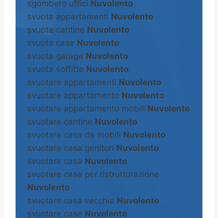
sgombero uffici
Nuvolento
svuota appartamenti
Nuvolento
svuota cantine
Nuvolento
svuota case
Nuvolento
svuota garage
Nuvolento
svuota soffitte
Nuvolento
svuotare appartamenti
Nuvolento
svuotare appartamento
Nuvolento
svuotare appartamento mobili
Nuvolento
svuotare cantine
Nuvolento
svuotare casa da mobili
Nuvolento
svuotare casa genitori
Nuvolento
svuotare casa
Nuvolento
svuotare casa per ristrutturazione
Nuvolento
svuotare casa vecchia
Nuvolento
svuotare case
Nuvolento