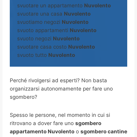
svuotare un appartamento
Nuvolento
svuotare una casa
Nuvolento
svuotiamo negozi
Nuvolento
svuoto appartamenti
Nuvolento
svuoto negozi
Nuvolento
svuotare casa costo
Nuvolento
svuoto tutto
Nuvolento
Perché rivolgersi ad esperti? Non basta
organizzarsi autonomamente per fare uno
sgombero?
Spesso le persone, nel momento in cui si
ritrovano a dover fare uno
sgombero
appartamento Nuvolento
o
sgombero cantine