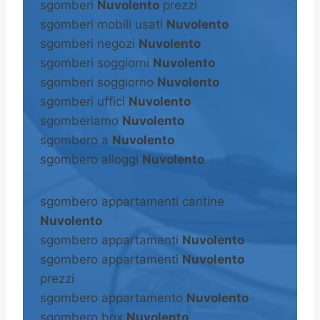
sgomberi
Nuvolento
prezzi
sgomberi mobili usati
Nuvolento
sgomberi negozi
Nuvolento
sgomberi soggiorni
Nuvolento
sgomberi soggiorno
Nuvolento
sgomberi uffici
Nuvolento
sgomberiamo
Nuvolento
sgombero a
Nuvolento
sgombero alloggi
Nuvolento
sgombero appartamenti cantine
Nuvolento
sgombero appartamenti
Nuvolento
sgombero appartamenti
Nuvolento
prezzi
sgombero appartamento
Nuvolento
sgombero box
Nuvolento