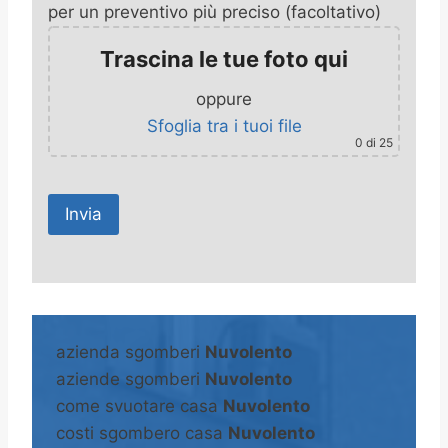
per un preventivo più preciso (facoltativo)
Trascina le tue foto qui
oppure
Sfoglia tra i tuoi file
0
di 25
A
l
t
azienda sgomberi
Nuvolento
e
aziende sgomberi
Nuvolento
r
come svuotare casa
Nuvolento
n
costi sgombero casa
Nuvolento
a