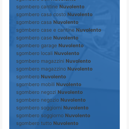
sgombero cantine
Nuvolento
sgombero casa costo
Nuvolento
sgombero casa
Nuvolento
sgombero case e cantine
Nuvolento
sgombero case
Nuvolento
sgombero garage
Nuvolento
sgombero locali
Nuvolento
sgombero magazzini
Nuvolento
sgombero magazzino
Nuvolento
sgombero
Nuvolento
sgombero mobili
Nuvolento
sgombero negozi
Nuvolento
sgombero negozio
Nuvolento
sgombero soggiorni
Nuvolento
sgombero soggiorno
Nuvolento
sgombero tutto
Nuvolento