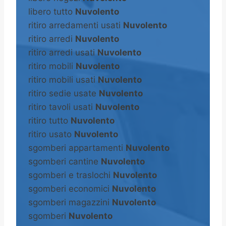
libero tutto
Nuvolento
ritiro arredamenti usati
Nuvolento
ritiro arredi
Nuvolento
ritiro arredi usati
Nuvolento
ritiro mobili
Nuvolento
ritiro mobili usati
Nuvolento
ritiro sedie usate
Nuvolento
ritiro tavoli usati
Nuvolento
ritiro tutto
Nuvolento
ritiro usato
Nuvolento
sgomberi appartamenti
Nuvolento
sgomberi cantine
Nuvolento
sgomberi e traslochi
Nuvolento
sgomberi economici
Nuvolento
sgomberi magazzini
Nuvolento
sgomberi
Nuvolento