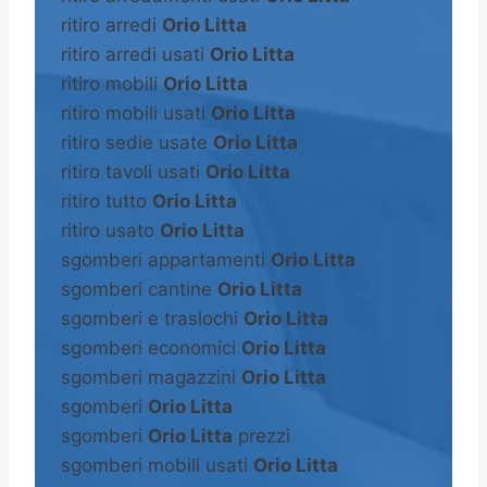
ritiro arredi
Orio Litta
ritiro arredi usati
Orio Litta
ritiro mobili
Orio Litta
ritiro mobili usati
Orio Litta
ritiro sedie usate
Orio Litta
ritiro tavoli usati
Orio Litta
ritiro tutto
Orio Litta
ritiro usato
Orio Litta
sgomberi appartamenti
Orio Litta
sgomberi cantine
Orio Litta
sgomberi e traslochi
Orio Litta
sgomberi economici
Orio Litta
sgomberi magazzini
Orio Litta
sgomberi
Orio Litta
sgomberi
Orio Litta
prezzi
sgomberi mobili usati
Orio Litta