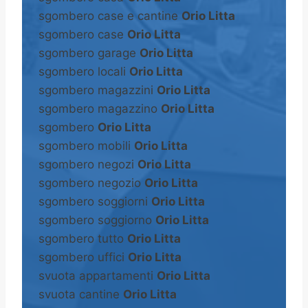
sgombero case e cantine
Orio Litta
sgombero case
Orio Litta
sgombero garage
Orio Litta
sgombero locali
Orio Litta
sgombero magazzini
Orio Litta
sgombero magazzino
Orio Litta
sgombero
Orio Litta
sgombero mobili
Orio Litta
sgombero negozi
Orio Litta
sgombero negozio
Orio Litta
sgombero soggiorni
Orio Litta
sgombero soggiorno
Orio Litta
sgombero tutto
Orio Litta
sgombero uffici
Orio Litta
svuota appartamenti
Orio Litta
svuota cantine
Orio Litta