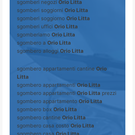
sgomberi negozi
Orio Litta
sgomberi soggiorni
Orio Litta
sgomberi soggiorno
Orio Litta
sgomberi uffici
Orio Litta
sgomberiamo
Orio Litta
sgombero a
Orio Litta
sgombero alloggi
Orio Litta
sgombero appartamenti cantine
Orio
Litta
sgombero appartamenti
Orio Litta
sgombero appartamenti
Orio Litta
prezzi
sgombero appartamento
Orio Litta
sgombero box
Orio Litta
sgombero cantine
Orio Litta
sgombero casa costo
Orio Litta
sgombero casa
Orio Litta