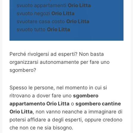
svuoto appartamenti
Orio Litta
svuoto negozi
Orio Litta
svuotare casa costo
Orio Litta
svuoto tutto
Orio Litta
Perché rivolgersi ad esperti? Non basta
organizzarsi autonomamente per fare uno
sgombero?
Spesso le persone, nel momento in cui si
ritrovano a dover fare uno
sgombero
appartamento Orio Litta
o
sgombero cantine
Orio Litta
, non vanno neanche a immaginare di
potersi affidare a degli esperti, oppure credono
che non ce ne sia bisogno.