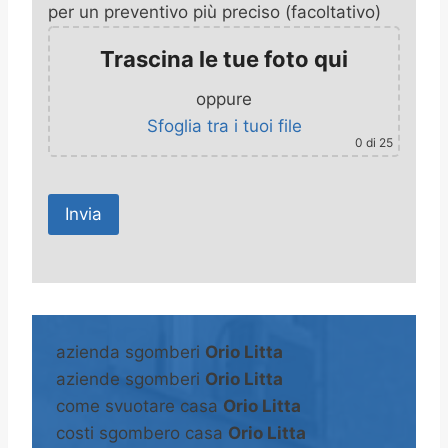
per un preventivo più preciso (facoltativo)
Trascina le tue foto qui
oppure
Sfoglia tra i tuoi file
0
di 25
A
l
t
azienda sgomberi
Orio Litta
e
aziende sgomberi
Orio Litta
r
come svuotare casa
Orio Litta
n
costi sgombero casa
Orio Litta
a