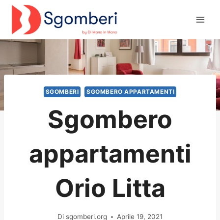
Salta
al
contenuto
SGOMBERI
SGOMBERO APPARTAMENTI
Sgombero
appartamenti
Orio Litta
Di
sgomberi.org
Aprile 19, 2021