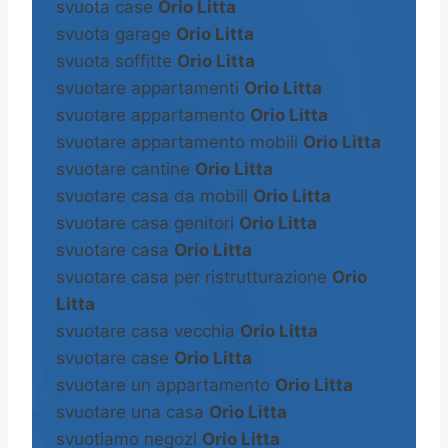
svuota case
Orio Litta
svuota garage
Orio Litta
svuota soffitte
Orio Litta
svuotare appartamenti
Orio Litta
svuotare appartamento
Orio Litta
svuotare appartamento mobili
Orio Litta
svuotare cantine
Orio Litta
svuotare casa da mobili
Orio Litta
svuotare casa genitori
Orio Litta
svuotare casa
Orio Litta
svuotare casa per ristrutturazione
Orio
Litta
svuotare casa vecchia
Orio Litta
svuotare case
Orio Litta
svuotare un appartamento
Orio Litta
svuotare una casa
Orio Litta
svuotiamo negozi
Orio Litta