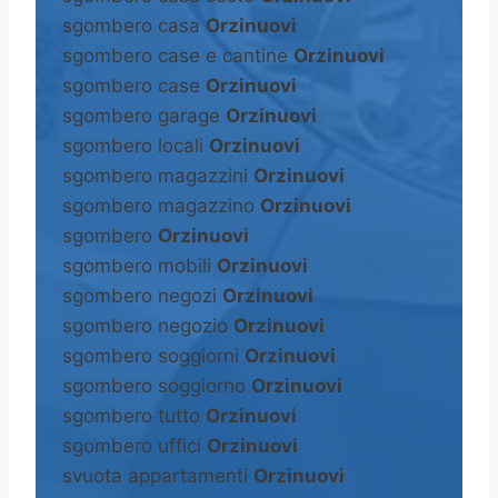
sgombero casa
Orzinuovi
sgombero case e cantine
Orzinuovi
sgombero case
Orzinuovi
sgombero garage
Orzinuovi
sgombero locali
Orzinuovi
sgombero magazzini
Orzinuovi
sgombero magazzino
Orzinuovi
sgombero
Orzinuovi
sgombero mobili
Orzinuovi
sgombero negozi
Orzinuovi
sgombero negozio
Orzinuovi
sgombero soggiorni
Orzinuovi
sgombero soggiorno
Orzinuovi
sgombero tutto
Orzinuovi
sgombero uffici
Orzinuovi
svuota appartamenti
Orzinuovi