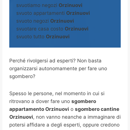
svuotiamo negozi
Orzinuovi
svuoto appartamenti
Orzinuovi
svuoto negozi
Orzinuovi
svuotare casa costo
Orzinuovi
svuoto tutto
Orzinuovi
Perché rivolgersi ad esperti? Non basta
organizzarsi autonomamente per fare uno
sgombero?
Spesso le persone, nel momento in cui si
ritrovano a dover fare uno
sgombero
appartamento Orzinuovi
o
sgombero cantine
Orzinuovi
, non vanno neanche a immaginare di
potersi affidare a degli esperti, oppure credono