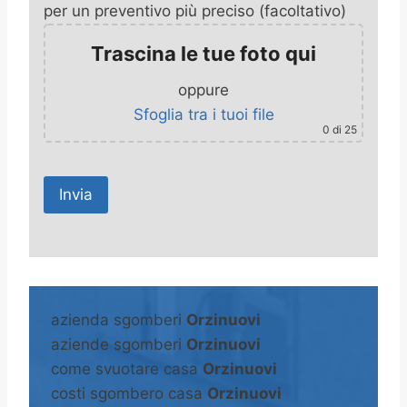
per un preventivo più preciso (facoltativo)
Trascina le tue foto qui
oppure
Sfoglia tra i tuoi file
0
di 25
A
l
t
azienda sgomberi
Orzinuovi
e
aziende sgomberi
Orzinuovi
r
come svuotare casa
Orzinuovi
n
costi sgombero casa
Orzinuovi
a