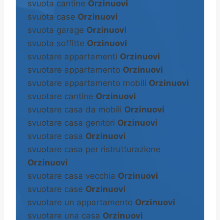
svuota cantine
Orzinuovi
svuota case
Orzinuovi
svuota garage
Orzinuovi
svuota soffitte
Orzinuovi
svuotare appartamenti
Orzinuovi
svuotare appartamento
Orzinuovi
svuotare appartamento mobili
Orzinuovi
svuotare cantine
Orzinuovi
svuotare casa da mobili
Orzinuovi
svuotare casa genitori
Orzinuovi
svuotare casa
Orzinuovi
svuotare casa per ristrutturazione
Orzinuovi
svuotare casa vecchia
Orzinuovi
svuotare case
Orzinuovi
svuotare un appartamento
Orzinuovi
svuotare una casa
Orzinuovi