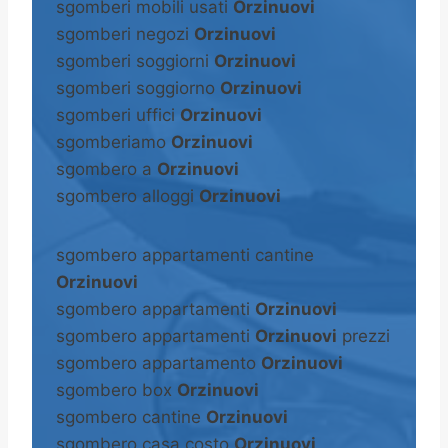
sgomberi mobili usati
Orzinuovi
sgomberi negozi
Orzinuovi
sgomberi soggiorni
Orzinuovi
sgomberi soggiorno
Orzinuovi
sgomberi uffici
Orzinuovi
sgomberiamo
Orzinuovi
sgombero a
Orzinuovi
sgombero alloggi
Orzinuovi
sgombero appartamenti cantine
Orzinuovi
sgombero appartamenti
Orzinuovi
sgombero appartamenti
Orzinuovi
prezzi
sgombero appartamento
Orzinuovi
sgombero box
Orzinuovi
sgombero cantine
Orzinuovi
sgombero casa costo
Orzinuovi