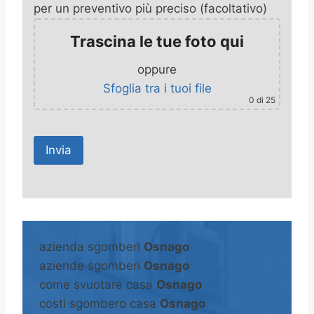
per un preventivo più preciso (facoltativo)
Trascina le tue foto qui
oppure
Sfoglia tra i tuoi file
0
di 25
A
l
t
azienda sgomberi
Osnago
e
aziende sgomberi
Osnago
r
come svuotare casa
Osnago
n
costi sgombero casa
Osnago
a