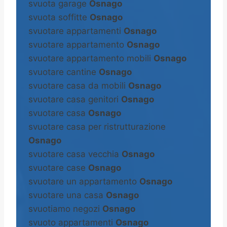
svuota garage
Osnago
svuota soffitte
Osnago
svuotare appartamenti
Osnago
svuotare appartamento
Osnago
svuotare appartamento mobili
Osnago
svuotare cantine
Osnago
svuotare casa da mobili
Osnago
svuotare casa genitori
Osnago
svuotare casa
Osnago
svuotare casa per ristrutturazione
Osnago
svuotare casa vecchia
Osnago
svuotare case
Osnago
svuotare un appartamento
Osnago
svuotare una casa
Osnago
svuotiamo negozi
Osnago
svuoto appartamenti
Osnago