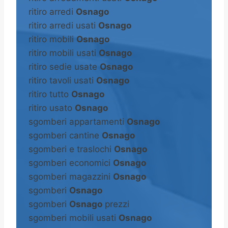
ritiro arredi
Osnago
ritiro arredi usati
Osnago
ritiro mobili
Osnago
ritiro mobili usati
Osnago
ritiro sedie usate
Osnago
ritiro tavoli usati
Osnago
ritiro tutto
Osnago
ritiro usato
Osnago
sgomberi appartamenti
Osnago
sgomberi cantine
Osnago
sgomberi e traslochi
Osnago
sgomberi economici
Osnago
sgomberi magazzini
Osnago
sgomberi
Osnago
sgomberi
Osnago
prezzi
sgomberi mobili usati
Osnago