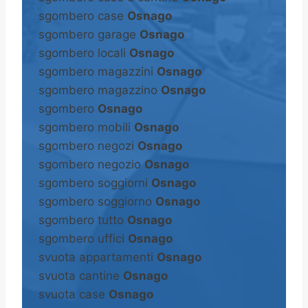
sgombero case
Osnago
sgombero garage
Osnago
sgombero locali
Osnago
sgombero magazzini
Osnago
sgombero magazzino
Osnago
sgombero
Osnago
sgombero mobili
Osnago
sgombero negozi
Osnago
sgombero negozio
Osnago
sgombero soggiorni
Osnago
sgombero soggiorno
Osnago
sgombero tutto
Osnago
sgombero uffici
Osnago
svuota appartamenti
Osnago
svuota cantine
Osnago
svuota case
Osnago