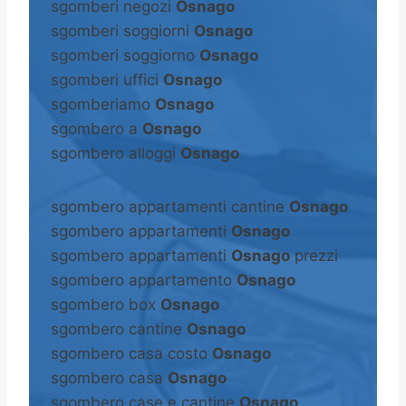
sgomberi negozi
Osnago
sgomberi soggiorni
Osnago
sgomberi soggiorno
Osnago
sgomberi uffici
Osnago
sgomberiamo
Osnago
sgombero a
Osnago
sgombero alloggi
Osnago
sgombero appartamenti cantine
Osnago
sgombero appartamenti
Osnago
sgombero appartamenti
Osnago
prezzi
sgombero appartamento
Osnago
sgombero box
Osnago
sgombero cantine
Osnago
sgombero casa costo
Osnago
sgombero casa
Osnago
sgombero case e cantine
Osnago