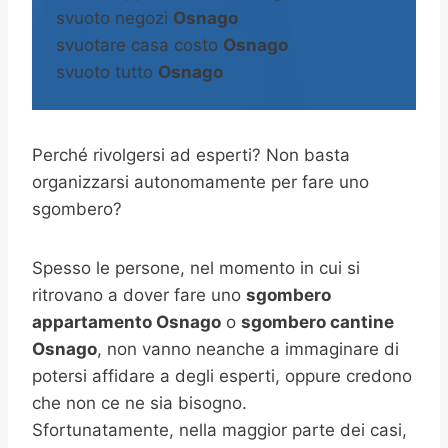
svuoto negozi
Osnago
svuotare casa costo
Osnago
svuoto tutto
Osnago
Perché rivolgersi ad esperti? Non basta
organizzarsi autonomamente per fare uno
sgombero?
Spesso le persone, nel momento in cui si
ritrovano a dover fare uno
sgombero
appartamento Osnago
o
sgombero cantine
Osnago
, non vanno neanche a immaginare di
potersi affidare a degli esperti, oppure credono
che non ce ne sia bisogno.
Sfortunatamente, nella maggior parte dei casi,