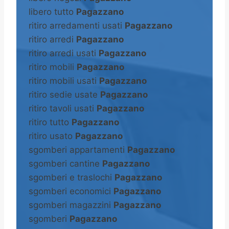
libero tutto
Pagazzano
ritiro arredamenti usati
Pagazzano
ritiro arredi
Pagazzano
ritiro arredi usati
Pagazzano
ritiro mobili
Pagazzano
ritiro mobili usati
Pagazzano
ritiro sedie usate
Pagazzano
ritiro tavoli usati
Pagazzano
ritiro tutto
Pagazzano
ritiro usato
Pagazzano
sgomberi appartamenti
Pagazzano
sgomberi cantine
Pagazzano
sgomberi e traslochi
Pagazzano
sgomberi economici
Pagazzano
sgomberi magazzini
Pagazzano
sgomberi
Pagazzano