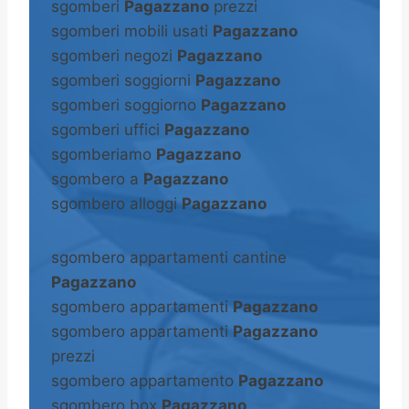
sgomberi
Pagazzano
prezzi
sgomberi mobili usati
Pagazzano
sgomberi negozi
Pagazzano
sgomberi soggiorni
Pagazzano
sgomberi soggiorno
Pagazzano
sgomberi uffici
Pagazzano
sgomberiamo
Pagazzano
sgombero a
Pagazzano
sgombero alloggi
Pagazzano
sgombero appartamenti cantine
Pagazzano
sgombero appartamenti
Pagazzano
sgombero appartamenti
Pagazzano
prezzi
sgombero appartamento
Pagazzano
sgombero box
Pagazzano