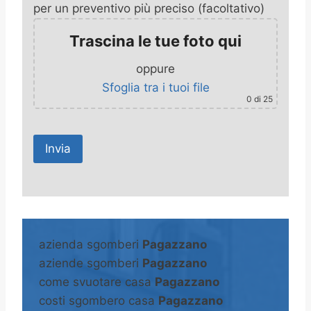
per un preventivo più preciso (facoltativo)
Trascina le tue foto qui
oppure
Sfoglia tra i tuoi file
0
di 25
A
l
t
azienda sgomberi
Pagazzano
e
aziende sgomberi
Pagazzano
r
come svuotare casa
Pagazzano
n
costi sgombero casa
Pagazzano
a