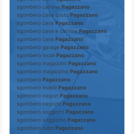
sgombero cantine
Pagazzano
sgombero casa costo
Pagazzano
sgombero casa
Pagazzano
sgombero case e cantine
Pagazzano
sgombero case
Pagazzano
sgombero garage
Pagazzano
sgombero locali
Pagazzano
sgombero magazzini
Pagazzano
sgombero magazzino
Pagazzano
sgombero
Pagazzano
sgombero mobili
Pagazzano
sgombero negozi
Pagazzano
sgombero negozio
Pagazzano
sgombero soggiorni
Pagazzano
sgombero soggiorno
Pagazzano
sgombero tutto
Pagazzano