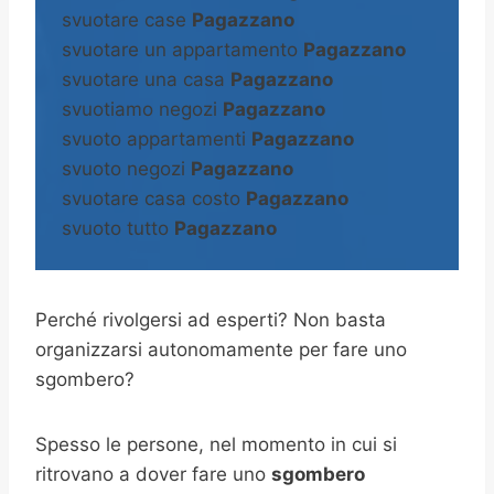
svuotare case
Pagazzano
svuotare un appartamento
Pagazzano
svuotare una casa
Pagazzano
svuotiamo negozi
Pagazzano
svuoto appartamenti
Pagazzano
svuoto negozi
Pagazzano
svuotare casa costo
Pagazzano
svuoto tutto
Pagazzano
Perché rivolgersi ad esperti? Non basta
organizzarsi autonomamente per fare uno
sgombero?
Spesso le persone, nel momento in cui si
ritrovano a dover fare uno
sgombero