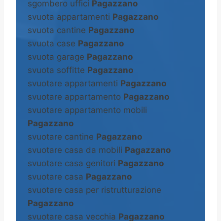
sgombero uffici
Pagazzano
svuota appartamenti
Pagazzano
svuota cantine
Pagazzano
svuota case
Pagazzano
svuota garage
Pagazzano
svuota soffitte
Pagazzano
svuotare appartamenti
Pagazzano
svuotare appartamento
Pagazzano
svuotare appartamento mobili
Pagazzano
svuotare cantine
Pagazzano
svuotare casa da mobili
Pagazzano
svuotare casa genitori
Pagazzano
svuotare casa
Pagazzano
svuotare casa per ristrutturazione
Pagazzano
svuotare casa vecchia
Pagazzano