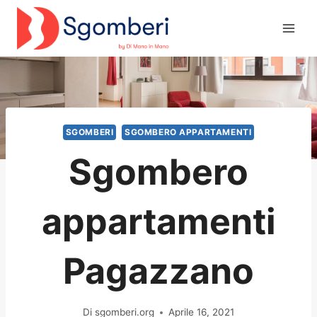
Salta
al
contenuto
SGOMBERI
SGOMBERO APPARTAMENTI
Sgombero
appartamenti
Pagazzano
Di
sgomberi.org
Aprile 16, 2021