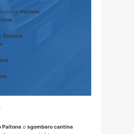
turazione
Paitone
itone
to
Paitone
e
e
tone
one
?
 Paitone
o
sgombero cantine