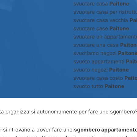
svuotare casa
Paitone
svuotare casa per ristrut
svuotare casa vecchia
Pa
svuotare case
Paitone
svuotare un appartamen
svuotare una casa
Paiton
svuotiamo negozi
Paiton
svuoto appartamenti
Pai
svuoto negozi
Paitone
svuotare casa costo
Pait
svuoto tutto
Paitone
asta organizzarsi autonomamente per fare uno sgombero
 si ritrovano a dover fare uno
sgombero appartamento