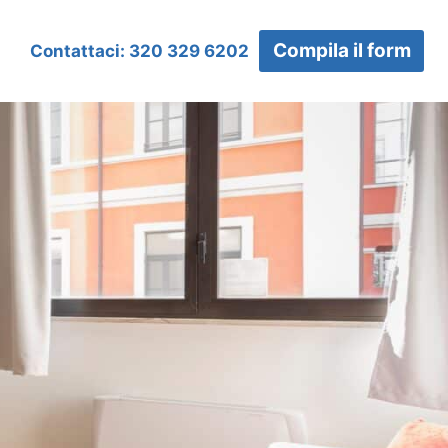
Compila il form
Contattaci: 320 329 6202