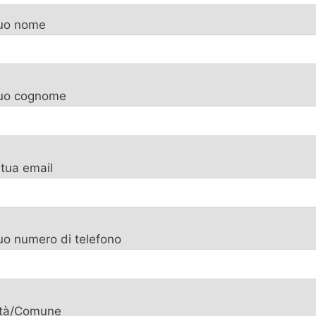
tuo nome
 tuo cognome
 tua email
tuo numero di telefono
ttà/Comune