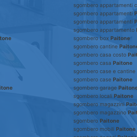
sgombero appartamenti 
sgombero appartamenti
sgombero appartamenti
sgombero appartamento
itone
sgombero box
Paitone
sgombero cantine
Paiton
sgombero casa costo
Pai
sgombero casa
Paitone
sgombero case e cantine
sgombero case
Paitone
itone
sgombero garage
Paiton
sgombero locali
Paitone
sgombero magazzini
Pai
sgombero magazzino
Pai
sgombero
Paitone
sgombero mobili
Paitone