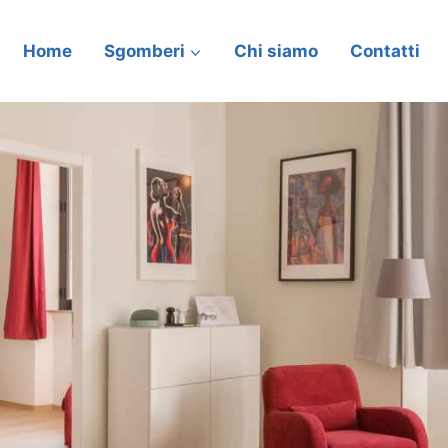
Home
Sgomberi
Chi siamo
Contatti