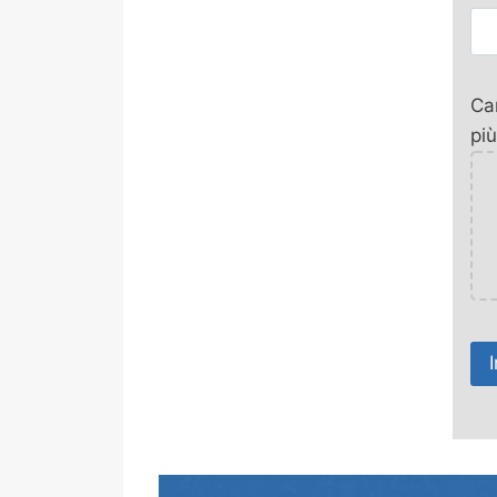
Car
più
A
l
t