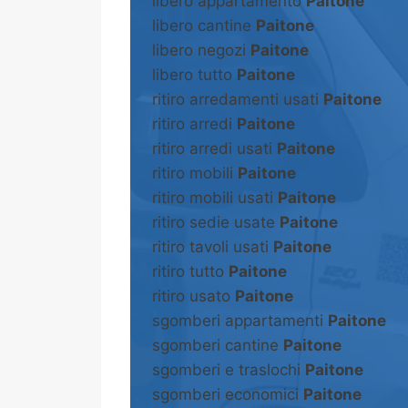
libero appartamento
Paitone
libero cantine
Paitone
libero negozi
Paitone
libero tutto
Paitone
ritiro arredamenti usati
Paitone
ritiro arredi
Paitone
ritiro arredi usati
Paitone
ritiro mobili
Paitone
ritiro mobili usati
Paitone
ritiro sedie usate
Paitone
ritiro tavoli usati
Paitone
ritiro tutto
Paitone
ritiro usato
Paitone
sgomberi appartamenti
Paitone
sgomberi cantine
Paitone
sgomberi e traslochi
Paitone
sgomberi economici
Paitone