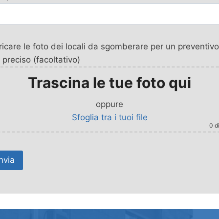
icare le foto dei locali da sgomberare per un preventivo
 preciso (facoltativo)
Trascina le tue foto qui
oppure
Sfoglia tra i tuoi file
0
di