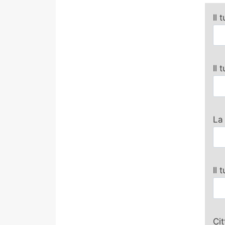
Il 
Il
La
Il 
Ci