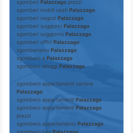
sgomberi
Palazzago
prezzi
sgomberi mobili usati
Palazzago
sgomberi negozi
Palazzago
sgomberi soggiorni
Palazzago
sgomberi soggiorno
Palazzago
sgomberi uffici
Palazzago
sgomberiamo
Palazzago
sgombero a
Palazzago
sgombero alloggi
Palazzago
sgombero appartamenti cantine
Palazzago
sgombero appartamenti
Palazzago
sgombero appartamenti
Palazzago
prezzi
sgombero appartamento
Palazzago
sgombero box
Palazzago