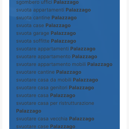
sgombero uffici
Palazzago
svuota appartamenti
Palazzago
svuota cantine
Palazzago
svuota case
Palazzago
svuota garage
Palazzago
svuota soffitte
Palazzago
svuotare appartamenti
Palazzago
svuotare appartamento
Palazzago
svuotare appartamento mobili
Palazzago
svuotare cantine
Palazzago
svuotare casa da mobili
Palazzago
svuotare casa genitori
Palazzago
svuotare casa
Palazzago
svuotare casa per ristrutturazione
Palazzago
svuotare casa vecchia
Palazzago
svuotare case
Palazzago