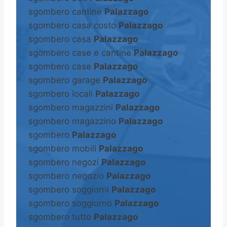
sgombero cantine
Palazzago
sgombero casa costo
Palazzago
sgombero casa
Palazzago
sgombero case e cantine
Palazzago
sgombero case
Palazzago
sgombero garage
Palazzago
sgombero locali
Palazzago
sgombero magazzini
Palazzago
sgombero magazzino
Palazzago
sgombero
Palazzago
sgombero mobili
Palazzago
sgombero negozi
Palazzago
sgombero negozio
Palazzago
sgombero soggiorni
Palazzago
sgombero soggiorno
Palazzago
sgombero tutto
Palazzago