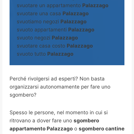
svuotare un appartamento
Palazzago
svuotare una casa
Palazzago
svuotiamo negozi
Palazzago
svuoto appartamenti
Palazzago
svuoto negozi
Palazzago
svuotare casa costo
Palazzago
svuoto tutto
Palazzago
Perché rivolgersi ad esperti? Non basta
organizzarsi autonomamente per fare uno
sgombero?
Spesso le persone, nel momento in cui si
ritrovano a dover fare uno
sgombero
appartamento Palazzago
o
sgombero cantine