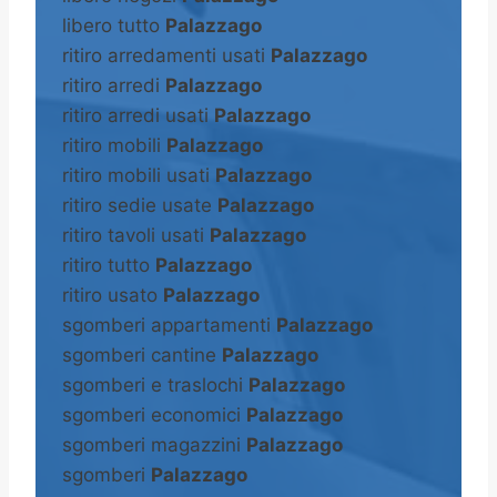
libero tutto
Palazzago
ritiro arredamenti usati
Palazzago
ritiro arredi
Palazzago
ritiro arredi usati
Palazzago
ritiro mobili
Palazzago
ritiro mobili usati
Palazzago
ritiro sedie usate
Palazzago
ritiro tavoli usati
Palazzago
ritiro tutto
Palazzago
ritiro usato
Palazzago
sgomberi appartamenti
Palazzago
sgomberi cantine
Palazzago
sgomberi e traslochi
Palazzago
sgomberi economici
Palazzago
sgomberi magazzini
Palazzago
sgomberi
Palazzago