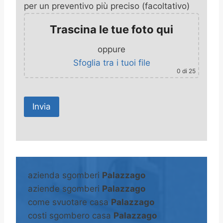
per un preventivo più preciso (facoltativo)
Trascina le tue foto qui
oppure
Sfoglia tra i tuoi file
0
di 25
A
l
t
azienda sgomberi
Palazzago
e
aziende sgomberi
Palazzago
r
come svuotare casa
Palazzago
n
costi sgombero casa
Palazzago
a