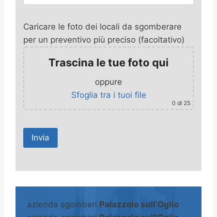
Caricare le foto dei locali da sgomberare
per un preventivo più preciso (facoltativo)
Trascina le tue foto qui
oppure
Sfoglia tra i tuoi file
0
di 25
A
l
t
azienda sgomberi
Palazzolo sull’Oglio
e