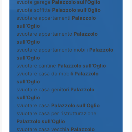
svuota garage
Palazzolo sull’Oglio
svuota soffitte
Palazzolo sull’Oglio
svuotare appartamenti
Palazzolo
sull’Oglio
svuotare appartamento
Palazzolo
sull’Oglio
svuotare appartamento mobili
Palazzolo
sull’Oglio
svuotare cantine
Palazzolo sull’Oglio
svuotare casa da mobili
Palazzolo
sull’Oglio
svuotare casa genitori
Palazzolo
sull’Oglio
svuotare casa
Palazzolo sull’Oglio
svuotare casa per ristrutturazione
Palazzolo sull’Oglio
svuotare casa vecchia
Palazzolo