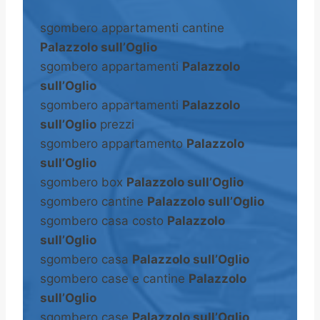
sgombero appartamenti cantine
Palazzolo sull’Oglio
sgombero appartamenti
Palazzolo
sull’Oglio
sgombero appartamenti
Palazzolo
sull’Oglio
prezzi
sgombero appartamento
Palazzolo
sull’Oglio
sgombero box
Palazzolo sull’Oglio
sgombero cantine
Palazzolo sull’Oglio
sgombero casa costo
Palazzolo
sull’Oglio
sgombero casa
Palazzolo sull’Oglio
sgombero case e cantine
Palazzolo
sull’Oglio
sgombero case
Palazzolo sull’Oglio