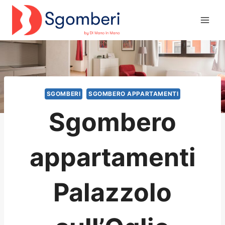
Salta
al
contenuto
SGOMBERI
SGOMBERO APPARTAMENTI
Sgombero
appartamenti
Palazzolo