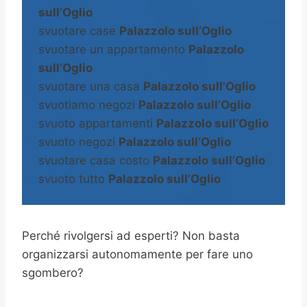
sull’Oglio
svuotare case
Palazzolo sull’Oglio
svuotare un appartamento
Palazzolo
sull’Oglio
svuotare una casa
Palazzolo sull’Oglio
svuotiamo negozi
Palazzolo sull’Oglio
svuoto appartamenti
Palazzolo sull’Oglio
svuoto negozi
Palazzolo sull’Oglio
svuotare casa costo
Palazzolo sull’Oglio
svuoto tutto
Palazzolo sull’Oglio
Perché rivolgersi ad esperti? Non basta
organizzarsi autonomamente per fare uno
sgombero?