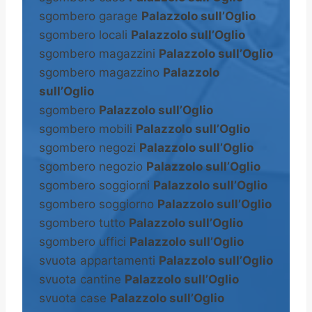
sgombero garage
Palazzolo sull’Oglio
sgombero locali
Palazzolo sull’Oglio
sgombero magazzini
Palazzolo sull’Oglio
sgombero magazzino
Palazzolo
sull’Oglio
sgombero
Palazzolo sull’Oglio
sgombero mobili
Palazzolo sull’Oglio
sgombero negozi
Palazzolo sull’Oglio
sgombero negozio
Palazzolo sull’Oglio
sgombero soggiorni
Palazzolo sull’Oglio
sgombero soggiorno
Palazzolo sull’Oglio
sgombero tutto
Palazzolo sull’Oglio
sgombero uffici
Palazzolo sull’Oglio
svuota appartamenti
Palazzolo sull’Oglio
svuota cantine
Palazzolo sull’Oglio
svuota case
Palazzolo sull’Oglio