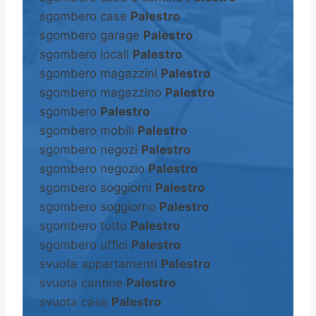
sgombero case
Palestro
sgombero garage
Palestro
sgombero locali
Palestro
sgombero magazzini
Palestro
sgombero magazzino
Palestro
sgombero
Palestro
sgombero mobili
Palestro
sgombero negozi
Palestro
sgombero negozio
Palestro
sgombero soggiorni
Palestro
sgombero soggiorno
Palestro
sgombero tutto
Palestro
sgombero uffici
Palestro
svuota appartamenti
Palestro
svuota cantine
Palestro
svuota case
Palestro