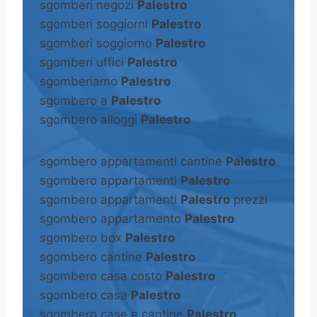
sgomberi negozi
Palestro
sgomberi soggiorni
Palestro
sgomberi soggiorno
Palestro
sgomberi uffici
Palestro
sgomberiamo
Palestro
sgombero a
Palestro
sgombero alloggi
Palestro
sgombero appartamenti cantine
Palestro
sgombero appartamenti
Palestro
sgombero appartamenti
Palestro
prezzi
sgombero appartamento
Palestro
sgombero box
Palestro
sgombero cantine
Palestro
sgombero casa costo
Palestro
sgombero casa
Palestro
sgombero case e cantine
Palestro