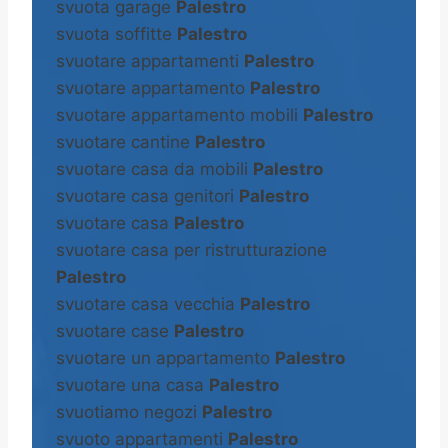
svuota garage
Palestro
svuota soffitte
Palestro
svuotare appartamenti
Palestro
svuotare appartamento
Palestro
svuotare appartamento mobili
Palestro
svuotare cantine
Palestro
svuotare casa da mobili
Palestro
svuotare casa genitori
Palestro
svuotare casa
Palestro
svuotare casa per ristrutturazione
Palestro
svuotare casa vecchia
Palestro
svuotare case
Palestro
svuotare un appartamento
Palestro
svuotare una casa
Palestro
svuotiamo negozi
Palestro
svuoto appartamenti
Palestro