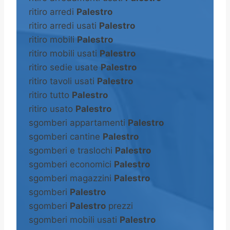
ritiro arredi
Palestro
ritiro arredi usati
Palestro
ritiro mobili
Palestro
ritiro mobili usati
Palestro
ritiro sedie usate
Palestro
ritiro tavoli usati
Palestro
ritiro tutto
Palestro
ritiro usato
Palestro
sgomberi appartamenti
Palestro
sgomberi cantine
Palestro
sgomberi e traslochi
Palestro
sgomberi economici
Palestro
sgomberi magazzini
Palestro
sgomberi
Palestro
sgomberi
Palestro
prezzi
sgomberi mobili usati
Palestro