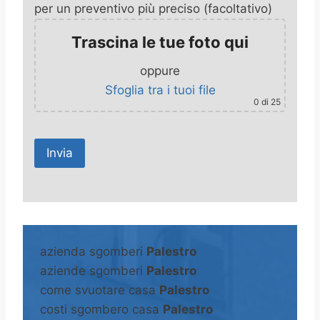
per un preventivo più preciso (facoltativo)
Trascina le tue foto qui
oppure
Sfoglia tra i tuoi file
0
di 25
A
l
t
azienda sgomberi
Palestro
e
aziende sgomberi
Palestro
r
come svuotare casa
Palestro
n
costi sgombero casa
Palestro
a