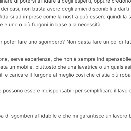
are di potersi affidare a degli esperti, oppure credono
dei casi, non basta avere degli amici disponibili a dart
fidarsi ad imprese come la nostra può essere quindi la s
 e uno o più furgoni in base alla necessità.
 poter fare uno sgombero? Non basta fare un po’ di fat
one, serve esperienza, che non è sempre indispensabile m
sta un mobile, piuttosto che una lavatrice o un qualsias
 e caricare il furgone al meglio così che ci stia più roba p
possono essere indispensabili per semplificare il lavoro,
sa di sgomberi affidabile e che mi garantisce un lavoro 