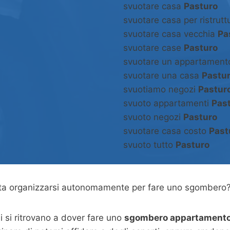
svuotare casa
Pasturo
svuotare casa per ristrut
svuotare casa vecchia
Pa
svuotare case
Pasturo
svuotare un appartamen
svuotare una casa
Pastu
svuotiamo negozi
Pastur
svuoto appartamenti
Pas
svuoto negozi
Pasturo
svuotare casa costo
Past
svuoto tutto
Pasturo
asta organizzarsi autonomamente per fare uno sgombero
 si ritrovano a dover fare uno
sgombero appartamento