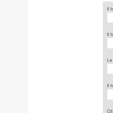
Il 
Il
La
Il 
Ci