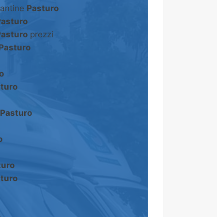
cantine
Pasturo
Pasturo
Pasturo
prezzi
Pasturo
o
turo
Pasturo
o
turo
turo