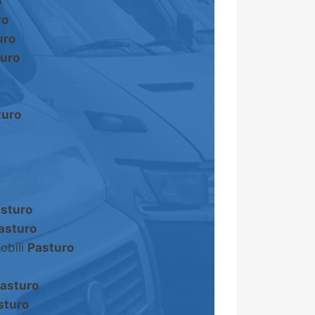
o
ro
uro
uro
turo
sturo
asturo
obili
Pasturo
asturo
sturo