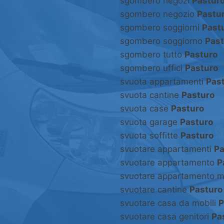
sgombero negozi
Pastur
sgombero negozio
Pastu
sgombero soggiorni
Past
sgombero soggiorno
Past
sgombero tutto
Pasturo
sgombero uffici
Pasturo
svuota appartamenti
Pas
svuota cantine
Pasturo
svuota case
Pasturo
svuota garage
Pasturo
svuota soffitte
Pasturo
svuotare appartamenti
Pa
svuotare appartamento
P
svuotare appartamento m
svuotare cantine
Pasturo
svuotare casa da mobili
P
svuotare casa genitori
Pa