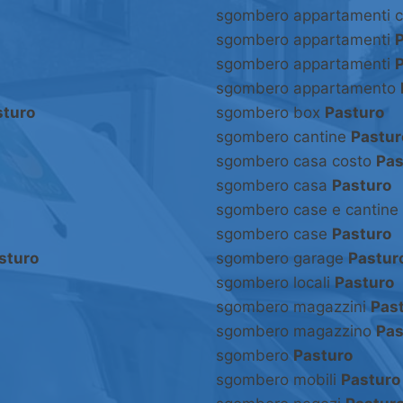
sgombero appartamenti 
sgombero appartamenti
sgombero appartamenti
sgombero appartamento
sturo
sgombero box
Pasturo
sgombero cantine
Pastur
sgombero casa costo
Pas
sgombero casa
Pasturo
sgombero case e cantine
sgombero case
Pasturo
sturo
sgombero garage
Pastur
sgombero locali
Pasturo
sgombero magazzini
Pas
sgombero magazzino
Pas
sgombero
Pasturo
sgombero mobili
Pasturo