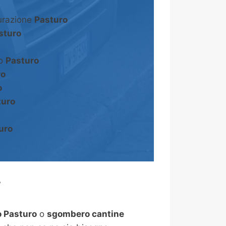
turazione
Pasturo
sturo
to
Pasturo
ro
o
turo
uro
?
 Pasturo
o
sgombero cantine