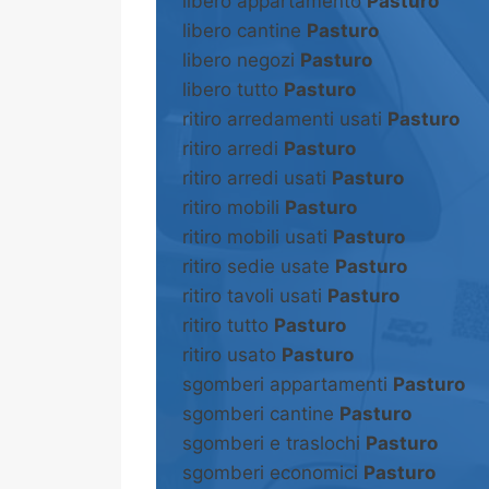
libero appartamento
Pasturo
libero cantine
Pasturo
libero negozi
Pasturo
libero tutto
Pasturo
ritiro arredamenti usati
Pasturo
ritiro arredi
Pasturo
ritiro arredi usati
Pasturo
ritiro mobili
Pasturo
ritiro mobili usati
Pasturo
ritiro sedie usate
Pasturo
ritiro tavoli usati
Pasturo
ritiro tutto
Pasturo
ritiro usato
Pasturo
sgomberi appartamenti
Pasturo
sgomberi cantine
Pasturo
sgomberi e traslochi
Pasturo
sgomberi economici
Pasturo