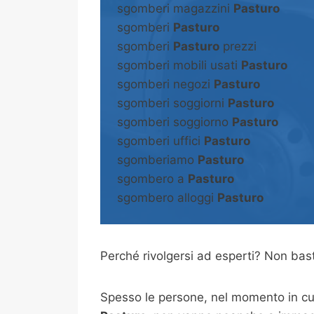
sgomberi magazzini
Pasturo
sgomberi
Pasturo
sgomberi
Pasturo
prezzi
sgomberi mobili usati
Pasturo
sgomberi negozi
Pasturo
sgomberi soggiorni
Pasturo
sgomberi soggiorno
Pasturo
sgomberi uffici
Pasturo
sgomberiamo
Pasturo
sgombero a
Pasturo
sgombero alloggi
Pasturo
Perché rivolgersi ad esperti? Non b
Spesso le persone, nel momento in cui