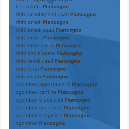
libero tutto
Piancogno
ritiro arredamenti usati
Piancogno
ritiro arredi
Piancogno
ritiro arredi usati
Piancogno
ritiro mobili
Piancogno
ritiro mobili usati
Piancogno
ritiro sedie usate
Piancogno
ritiro tavoli usati
Piancogno
ritiro tutto
Piancogno
ritiro usato
Piancogno
sgomberi appartamenti
Piancogno
sgomberi cantine
Piancogno
sgomberi e traslochi
Piancogno
sgomberi economici
Piancogno
sgomberi magazzini
Piancogno
sgomberi
Piancogno