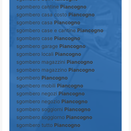
sgombero cantine
Piancogno
sgombero casa costo
Piancogno
sgombero casa
Piancogno
sgombero case e cantine
Piancogno
sgombero case
Piancogno
sgombero garage
Piancogno
sgombero locali
Piancogno
sgombero magazzini
Piancogno
sgombero magazzino
Piancogno
sgombero
Piancogno
sgombero mobili
Piancogno
sgombero negozi
Piancogno
sgombero negozio
Piancogno
sgombero soggiorni
Piancogno
sgombero soggiorno
Piancogno
sgombero tutto
Piancogno