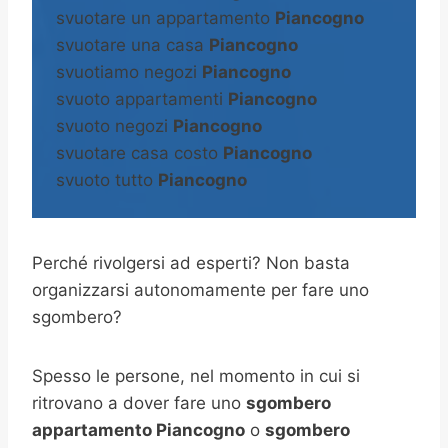
svuotare un appartamento
Piancogno
svuotare una casa
Piancogno
svuotiamo negozi
Piancogno
svuoto appartamenti
Piancogno
svuoto negozi
Piancogno
svuotare casa costo
Piancogno
svuoto tutto
Piancogno
Perché rivolgersi ad esperti? Non basta
organizzarsi autonomamente per fare uno
sgombero?
Spesso le persone, nel momento in cui si
ritrovano a dover fare uno
sgombero
appartamento Piancogno
o
sgombero