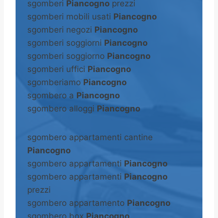
sgomberi
Piancogno
prezzi
sgomberi mobili usati
Piancogno
sgomberi negozi
Piancogno
sgomberi soggiorni
Piancogno
sgomberi soggiorno
Piancogno
sgomberi uffici
Piancogno
sgomberiamo
Piancogno
sgombero a
Piancogno
sgombero alloggi
Piancogno
sgombero appartamenti cantine
Piancogno
sgombero appartamenti
Piancogno
sgombero appartamenti
Piancogno
prezzi
sgombero appartamento
Piancogno
sgombero box
Piancogno