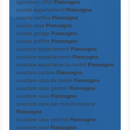
sgombero uffici
Piancogno
svuota appartamenti
Piancogno
svuota cantine
Piancogno
svuota case
Piancogno
svuota garage
Piancogno
svuota soffitte
Piancogno
svuotare appartamenti
Piancogno
svuotare appartamento
Piancogno
svuotare appartamento mobili
Piancogno
svuotare cantine
Piancogno
svuotare casa da mobili
Piancogno
svuotare casa genitori
Piancogno
svuotare casa
Piancogno
svuotare casa per ristrutturazione
Piancogno
svuotare casa vecchia
Piancogno
svuotare case
Piancogno