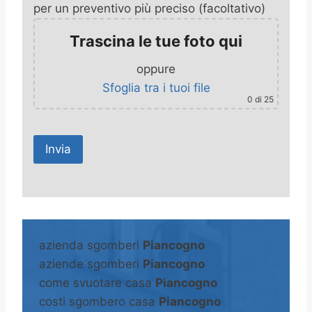
per un preventivo più preciso (facoltativo)
Trascina le tue foto qui
oppure
Sfoglia tra i tuoi file
0
di 25
A
l
t
azienda sgomberi
Piancogno
e
aziende sgomberi
Piancogno
r
come svuotare casa
Piancogno
n
costi sgombero casa
Piancogno
a