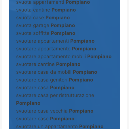
svuota appartamenti
Pompiano
svuota cantine
Pompiano
svuota case
Pompiano
svuota garage
Pompiano
svuota soffitte
Pompiano
svuotare appartamenti
Pompiano
svuotare appartamento
Pompiano
svuotare appartamento mobili
Pompiano
svuotare cantine
Pompiano
svuotare casa da mobili
Pompiano
svuotare casa genitori
Pompiano
svuotare casa
Pompiano
svuotare casa per ristrutturazione
Pompiano
svuotare casa vecchia
Pompiano
svuotare case
Pompiano
svuotare un appartamento
Pompiano