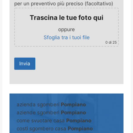
per un preventivo più preciso (facoltativo)
Trascina le tue foto qui
oppure
Sfoglia tra i tuoi file
0
di 25
A
l
t
azienda sgomberi
Pompiano
e
aziende sgomberi
Pompiano
r
come svuotare casa
Pompiano
n
costi sgombero casa
Pompiano
a