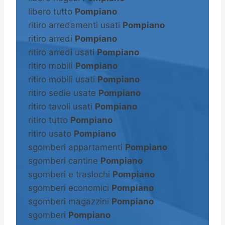
libero tutto
Pompiano
ritiro arredamenti usati
Pompiano
ritiro arredi
Pompiano
ritiro arredi usati
Pompiano
ritiro mobili
Pompiano
ritiro mobili usati
Pompiano
ritiro sedie usate
Pompiano
ritiro tavoli usati
Pompiano
ritiro tutto
Pompiano
ritiro usato
Pompiano
sgomberi appartamenti
Pompiano
sgomberi cantine
Pompiano
sgomberi e traslochi
Pompiano
sgomberi economici
Pompiano
sgomberi magazzini
Pompiano
sgomberi
Pompiano