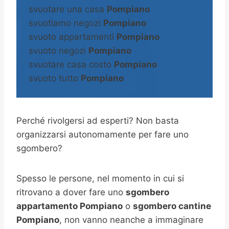
svuotare una casa
Pompiano
svuotiamo negozi
Pompiano
svuoto appartamenti
Pompiano
svuoto negozi
Pompiano
svuotare casa costo
Pompiano
svuoto tutto
Pompiano
Perché rivolgersi ad esperti? Non basta
organizzarsi autonomamente per fare uno
sgombero?
Spesso le persone, nel momento in cui si
ritrovano a dover fare uno
sgombero
appartamento Pompiano
o
sgombero cantine
Pompiano
, non vanno neanche a immaginare