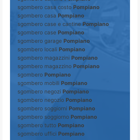
sgombero casa costo
Pompiano
sgombero casa
Pompiano
sgombero case e cantine
Pompiano
sgombero case
Pompiano
sgombero garage
Pompiano
sgombero locali
Pompiano
sgombero magazzini
Pompiano
sgombero magazzino
Pompiano
sgombero
Pompiano
sgombero mobili
Pompiano
sgombero negozi
Pompiano
sgombero negozio
Pompiano
sgombero soggiorni
Pompiano
sgombero soggiorno
Pompiano
sgombero tutto
Pompiano
sgombero uffici
Pompiano