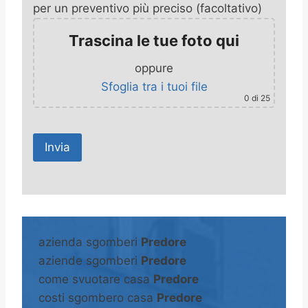
per un preventivo più preciso (facoltativo)
Trascina le tue foto qui
oppure
Sfoglia tra i tuoi file
0
di 25
A
l
t
azienda sgomberi
Predore
e
aziende sgomberi
Predore
r
come svuotare casa
Predore
n
costi sgombero casa
Predore
a