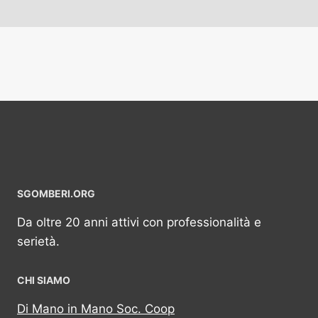
SGOMBERI.ORG
Da oltre 20 anni attivi con professionalità e
serietà.
CHI SIAMO
Di Mano in Mano Soc. Coop