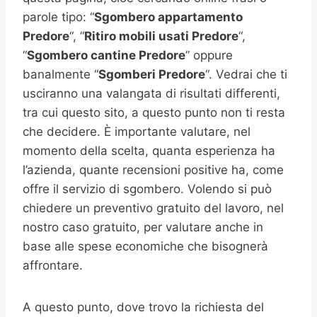
parole tipo: “
Sgombero appartamento
Predore
“, “
Ritiro mobili usati
Predore
“,
“
Sgombero cantine
Predore
” oppure
banalmente “
Sgomberi
Predore
“. Vedrai che ti
usciranno una valangata di risultati differenti,
tra cui questo sito, a questo punto non ti resta
che decidere. È importante valutare, nel
momento della scelta, quanta esperienza ha
l’azienda, quante recensioni positive ha, come
offre il servizio di sgombero. Volendo si può
chiedere un preventivo gratuito del lavoro, nel
nostro caso gratuito, per valutare anche in
base alle spese economiche che bisognerà
affrontare.
A questo punto, dove trovo la richiesta del