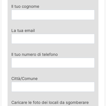
Il tuo cognome
La tua email
Il tuo numero di telefono
Città/Comune
Caricare le foto dei locali da sgomberare