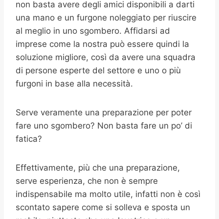
non basta avere degli amici disponibili a darti
una mano e un furgone noleggiato per riuscire
al meglio in uno sgombero. Affidarsi ad
imprese come la nostra può essere quindi la
soluzione migliore, così da avere una squadra
di persone esperte del settore e uno o più
furgoni in base alla necessità.
Serve veramente una preparazione per poter
fare uno sgombero? Non basta fare un po’ di
fatica?
Effettivamente, più che una preparazione,
serve esperienza, che non è sempre
indispensabile ma molto utile, infatti non è così
scontato sapere come si solleva e sposta un