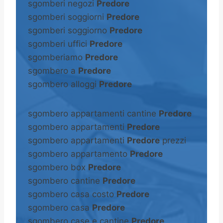
sgomberi negozi
Predore
sgomberi soggiorni
Predore
sgomberi soggiorno
Predore
sgomberi uffici
Predore
sgomberiamo
Predore
sgombero a
Predore
sgombero alloggi
Predore
sgombero appartamenti cantine
Predore
sgombero appartamenti
Predore
sgombero appartamenti
Predore
prezzi
sgombero appartamento
Predore
sgombero box
Predore
sgombero cantine
Predore
sgombero casa costo
Predore
sgombero casa
Predore
sgombero case e cantine
Predore