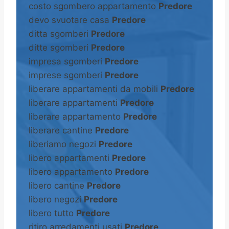
costo sgombero appartamento
Predore
t
devo svuotare casa
Predore
i
ditta sgomberi
Predore
v
ditte sgomberi
Predore
e
impresa sgomberi
Predore
:
imprese sgomberi
Predore
liberare appartamenti da mobili
Predore
liberare appartamenti
Predore
liberare appartamento
Predore
liberare cantine
Predore
liberiamo negozi
Predore
libero appartamenti
Predore
libero appartamento
Predore
libero cantine
Predore
libero negozi
Predore
libero tutto
Predore
ritiro arredamenti usati
Predore