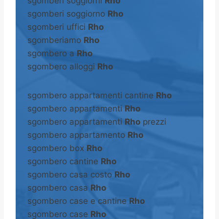
sgomberi soggiorni
Rho
sgomberi soggiorno
Rho
sgomberi uffici
Rho
sgomberiamo
Rho
sgombero a
Rho
sgombero alloggi
Rho
sgombero appartamenti cantine
Rho
sgombero appartamenti
Rho
sgombero appartamenti
Rho
prezzi
sgombero appartamento
Rho
sgombero box
Rho
sgombero cantine
Rho
sgombero casa costo
Rho
sgombero casa
Rho
sgombero case e cantine
Rho
sgombero case
Rho