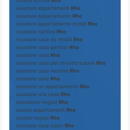
svuota soffitte
Rho
svuotare appartamenti
Rho
svuotare appartamento
Rho
svuotare appartamento mobili
Rho
svuotare cantine
Rho
svuotare casa da mobili
Rho
svuotare casa genitori
Rho
svuotare casa
Rho
svuotare casa per ristrutturazione
Rho
svuotare casa vecchia
Rho
svuotare case
Rho
svuotare un appartamento
Rho
svuotare una casa
Rho
svuotiamo negozi
Rho
svuoto appartamenti
Rho
svuoto negozi
Rho
svuotare casa costo
Rho