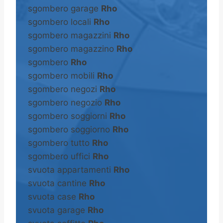
sgombero garage
Rho
sgombero locali
Rho
sgombero magazzini
Rho
sgombero magazzino
Rho
sgombero
Rho
sgombero mobili
Rho
sgombero negozi
Rho
sgombero negozio
Rho
sgombero soggiorni
Rho
sgombero soggiorno
Rho
sgombero tutto
Rho
sgombero uffici
Rho
svuota appartamenti
Rho
svuota cantine
Rho
svuota case
Rho
svuota garage
Rho