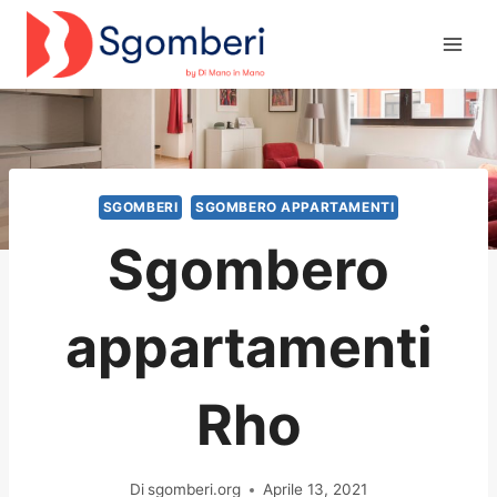
Salta
al
contenuto
SGOMBERI
SGOMBERO APPARTAMENTI
Sgombero
appartamenti
Rho
Di
sgomberi.org
Aprile 13, 2021