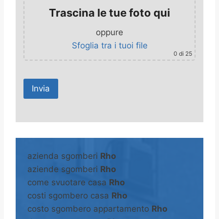
Trascina le tue foto qui
oppure
Sfoglia tra i tuoi file
0
di 25
A
l
t
azienda sgomberi
Rho
e
aziende sgomberi
Rho
r
come svuotare casa
Rho
n
costi sgombero casa
Rho
a
costo sgombero appartamento
Rho
t