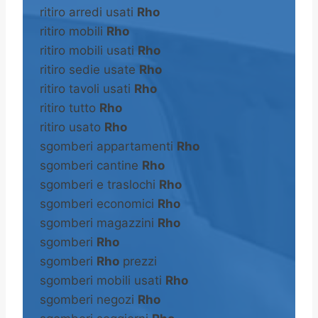
ritiro arredi usati
Rho
ritiro mobili
Rho
ritiro mobili usati
Rho
ritiro sedie usate
Rho
ritiro tavoli usati
Rho
ritiro tutto
Rho
ritiro usato
Rho
sgomberi appartamenti
Rho
sgomberi cantine
Rho
sgomberi e traslochi
Rho
sgomberi economici
Rho
sgomberi magazzini
Rho
sgomberi
Rho
sgomberi
Rho
prezzi
sgomberi mobili usati
Rho
sgomberi negozi
Rho