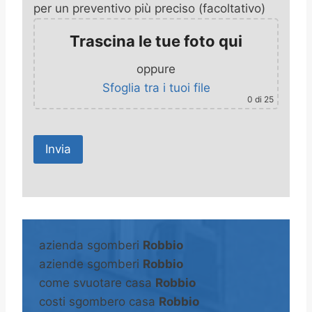
per un preventivo più preciso (facoltativo)
Trascina le tue foto qui
oppure
Sfoglia tra i tuoi file
0
di 25
A
l
t
azienda sgomberi
Robbio
e
aziende sgomberi
Robbio
r
come svuotare casa
Robbio
n
costi sgombero casa
Robbio
a