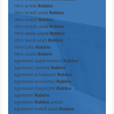
ritiro arredi
Robbio
ritiro arredi usati
Robbio
ritiro mobili
Robbio
ritiro mobili usati
Robbio
ritiro sedie usate
Robbio
ritiro tavoli usati
Robbio
ritiro tutto
Robbio
ritiro usato
Robbio
sgomberi appartamenti
Robbio
sgomberi cantine
Robbio
sgomberi e traslochi
Robbio
sgomberi economici
Robbio
sgomberi magazzini
Robbio
sgomberi
Robbio
sgomberi
Robbio
prezzi
sgomberi mobili usati
Robbio