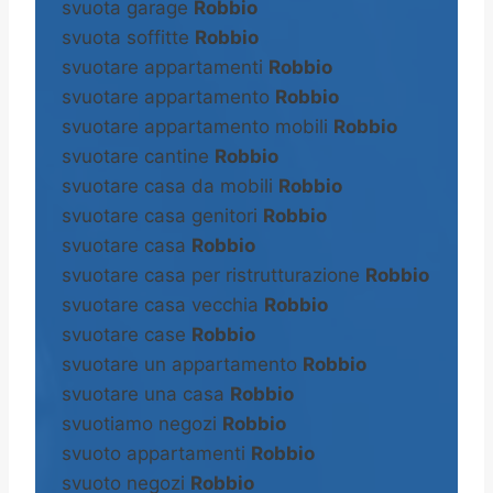
svuota garage
Robbio
svuota soffitte
Robbio
svuotare appartamenti
Robbio
svuotare appartamento
Robbio
svuotare appartamento mobili
Robbio
svuotare cantine
Robbio
svuotare casa da mobili
Robbio
svuotare casa genitori
Robbio
svuotare casa
Robbio
svuotare casa per ristrutturazione
Robbio
svuotare casa vecchia
Robbio
svuotare case
Robbio
svuotare un appartamento
Robbio
svuotare una casa
Robbio
svuotiamo negozi
Robbio
svuoto appartamenti
Robbio
svuoto negozi
Robbio