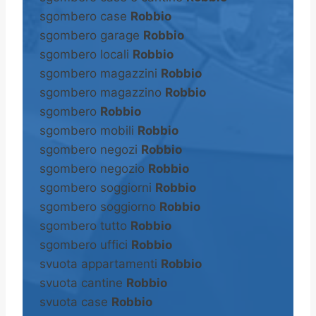
sgombero case
Robbio
sgombero garage
Robbio
sgombero locali
Robbio
sgombero magazzini
Robbio
sgombero magazzino
Robbio
sgombero
Robbio
sgombero mobili
Robbio
sgombero negozi
Robbio
sgombero negozio
Robbio
sgombero soggiorni
Robbio
sgombero soggiorno
Robbio
sgombero tutto
Robbio
sgombero uffici
Robbio
svuota appartamenti
Robbio
svuota cantine
Robbio
svuota case
Robbio