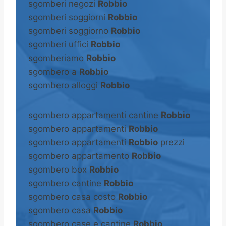
sgomberi negozi
Robbio
sgomberi soggiorni
Robbio
sgomberi soggiorno
Robbio
sgomberi uffici
Robbio
sgomberiamo
Robbio
sgombero a
Robbio
sgombero alloggi
Robbio
sgombero appartamenti cantine
Robbio
sgombero appartamenti
Robbio
sgombero appartamenti
Robbio
prezzi
sgombero appartamento
Robbio
sgombero box
Robbio
sgombero cantine
Robbio
sgombero casa costo
Robbio
sgombero casa
Robbio
sgombero case e cantine
Robbio