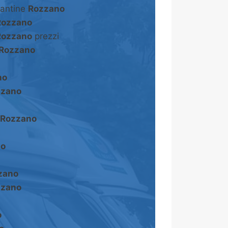
cantine
Rozzano
Rozzano
Rozzano
prezzi
Rozzano
no
zzano
Rozzano
no
zano
zzano
o