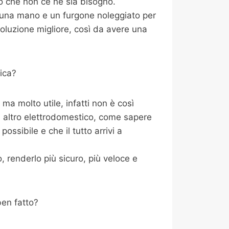
o che non ce ne sia bisogno.
i una mano e un furgone noleggiato per
oluzione migliore, così da avere una
ica?
a molto utile, infatti non è così
i altro elettrodomestico, come sapere
ossibile e che il tutto arrivi a
 renderlo più sicuro, più veloce e
ben fatto?