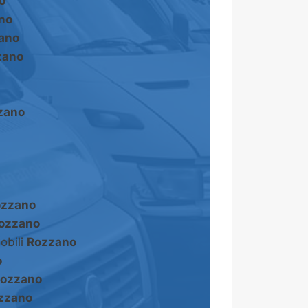
o
no
ano
zano
zano
ozzano
ozzano
obili
Rozzano
o
ozzano
zzano