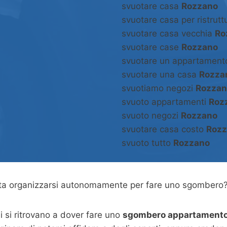
svuotare casa
Rozzano
svuotare casa per ristrut
svuotare casa vecchia
Ro
svuotare case
Rozzano
svuotare un appartamen
svuotare una casa
Rozza
svuotiamo negozi
Rozzan
svuoto appartamenti
Roz
svuoto negozi
Rozzano
svuotare casa costo
Roz
svuoto tutto
Rozzano
asta organizzarsi autonomamente per fare uno sgombero
 si ritrovano a dover fare uno
sgombero appartament