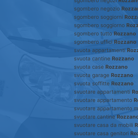
sgombero negozi
Rozzan
sgombero negozio
Rozza
sgombero soggiorni
Rozz
sgombero soggiorno
Roz
sgombero tutto
Rozzano
sgombero uffici
Rozzano
svuota appartamenti
Roz
svuota cantine
Rozzano
svuota case
Rozzano
svuota garage
Rozzano
svuota soffitte
Rozzano
svuotare appartamenti
R
svuotare appartamento
R
svuotare appartamento m
svuotare cantine
Rozzan
svuotare casa da mobili
R
svuotare casa genitori
Ro