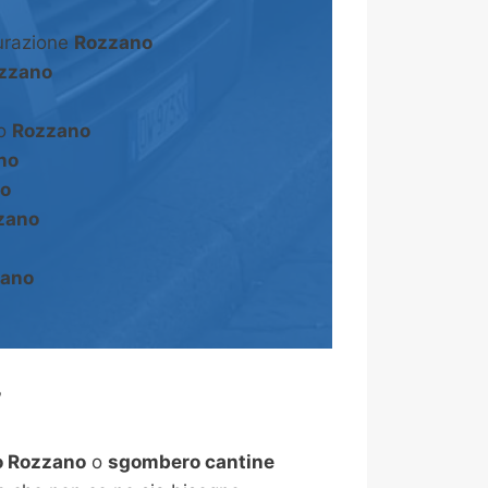
turazione
Rozzano
zzano
to
Rozzano
no
o
zano
zano
?
o Rozzano
o
sgombero cantine