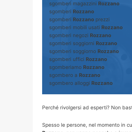
sgomberi magazzini
Rozzano
sgomberi
Rozzano
sgomberi
Rozzano
prezzi
sgomberi mobili usati
Rozzano
sgomberi negozi
Rozzano
sgomberi soggiorni
Rozzano
sgomberi soggiorno
Rozzano
sgomberi uffici
Rozzano
sgomberiamo
Rozzano
sgombero a
Rozzano
sgombero alloggi
Rozzano
Perché rivolgersi ad esperti? Non b
Spesso le persone, nel momento in cui