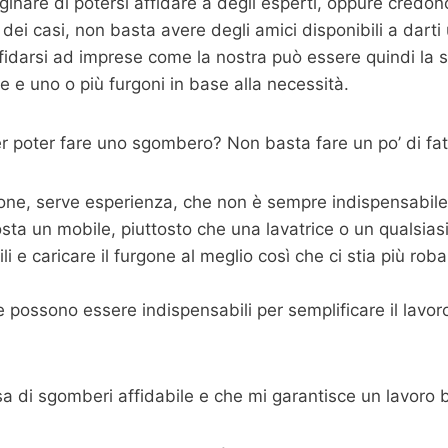
nare di potersi affidare a degli esperti, oppure credon
dei casi, non basta avere degli amici disponibili a dart
fidarsi ad imprese come la nostra può essere quindi la s
 e uno o più furgoni in base alla necessità.
 poter fare uno sgombero? Non basta fare un po’ di fat
one, serve esperienza, che non è sempre indispensabile m
sta un mobile, piuttosto che una lavatrice o un qualsias
 e caricare il furgone al meglio così che ci stia più roba p
possono essere indispensabili per semplificare il lavoro,
sa di sgomberi affidabile e che mi garantisce un lavoro 