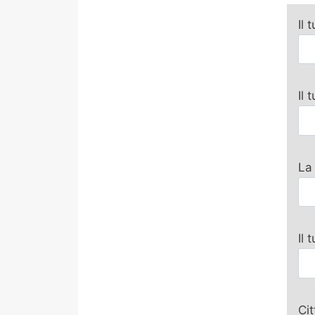
Il 
Il
La
Il 
Ci