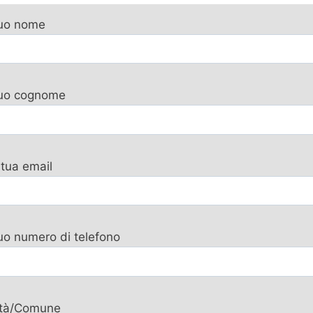
tuo nome
 tuo cognome
 tua email
tuo numero di telefono
ttà/Comune