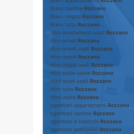
libero appartamento
Rozzano
libero cantine
Rozzano
libero negozi
Rozzano
libero tutto
Rozzano
ritiro arredamenti usati
Rozzano
ritiro arredi
Rozzano
ritiro arredi usati
Rozzano
ritiro mobili
Rozzano
ritiro mobili usati
Rozzano
ritiro sedie usate
Rozzano
ritiro tavoli usati
Rozzano
ritiro tutto
Rozzano
ritiro usato
Rozzano
sgomberi appartamenti
Rozzano
sgomberi cantine
Rozzano
sgomberi e traslochi
Rozzano
sgomberi economici
Rozzano