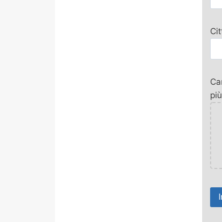
Ci
Car
più