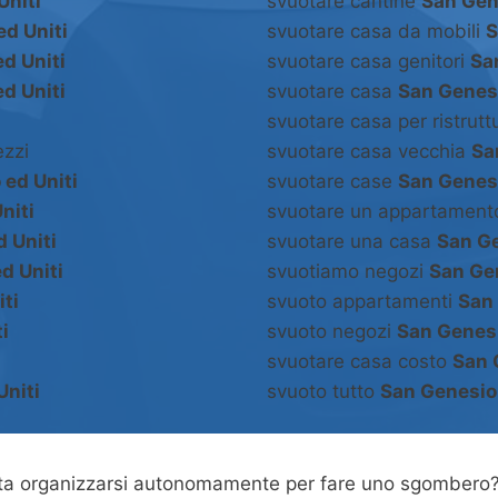
Uniti
svuotare cantine
San Gen
ed Uniti
svuotare casa da mobili
S
d Uniti
svuotare casa genitori
Sa
d Uniti
svuotare casa
San Genesi
svuotare casa per ristrut
zzi
svuotare casa vecchia
Sa
 ed Uniti
svuotare case
San Genesi
niti
svuotare un appartamen
 Uniti
svuotare una casa
San Ge
d Uniti
svuotiamo negozi
San Gen
ti
svuoto appartamenti
San 
i
svuoto negozi
San Genesi
svuotare casa costo
San 
Uniti
svuoto tutto
San Genesio 
asta organizzarsi autonomamente per fare uno sgombero