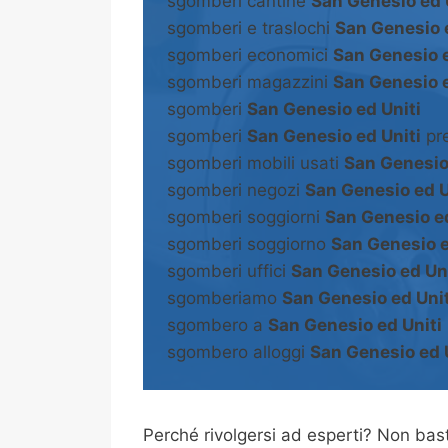
sgomberi cantine
San Genesio ed 
sgomberi e traslochi
San Genesio 
sgomberi economici
San Genesio e
sgomberi magazzini
San Genesio e
sgomberi
San Genesio ed Uniti
sgomberi
San Genesio ed Uniti
pre
sgomberi mobili usati
San Genesio
sgomberi negozi
San Genesio ed U
sgomberi soggiorni
San Genesio ed
sgomberi soggiorno
San Genesio e
sgomberi uffici
San Genesio ed Uni
sgomberiamo
San Genesio ed Unit
sgombero a
San Genesio ed Uniti
sgombero alloggi
San Genesio ed 
Perché rivolgersi ad esperti? Non b