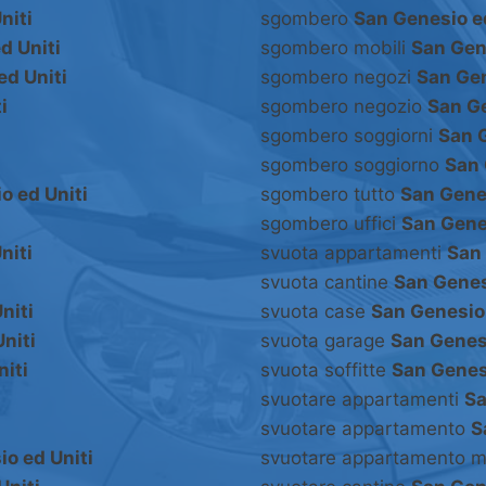
niti
sgombero
San Genesio ed
d Uniti
sgombero mobili
San Gen
ed Uniti
sgombero negozi
San Gen
i
sgombero negozio
San Ge
i
sgombero soggiorni
San G
sgombero soggiorno
San 
o ed Uniti
sgombero tutto
San Genes
sgombero uffici
San Gene
niti
svuota appartamenti
San 
svuota cantine
San Genes
niti
svuota case
San Genesio 
niti
svuota garage
San Genesi
iti
svuota soffitte
San Genesi
svuotare appartamenti
Sa
svuotare appartamento
S
o ed Uniti
svuotare appartamento m