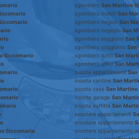
comario
sgombero
San Martino S
Siccomario
sgombero mobili
San Mar
Siccomario
sgombero negozi
San Mar
ario
sgombero negozio
San M
rio
sgombero soggiorni
San 
io
sgombero soggiorno
San 
o Siccomario
sgombero tutto
San Mart
io
sgombero uffici
San Mart
comario
svuota appartamenti
San
io
svuota cantine
San Marti
comario
svuota case
San Martino
comario
svuota garage
San Marti
omario
svuota soffitte
San Marti
o
svuotare appartamenti
Sa
io
svuotare appartamento
S
no Siccomario
svuotare appartamento m