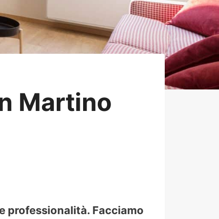
n Martino
e professionalità. Facciamo