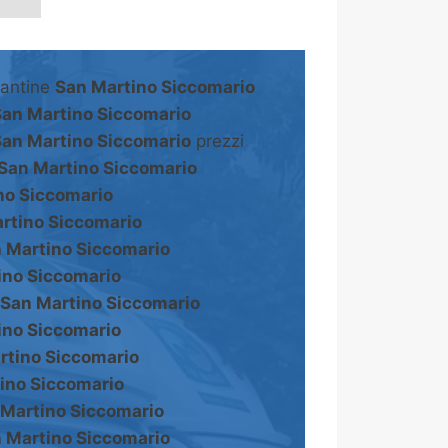
cantine
San Martino Siccomario
San Martino Siccomario
San Martino Siccomario
prezzi
San Martino Siccomario
no Siccomario
rtino Siccomario
 Martino Siccomario
ino Siccomario
San Martino Siccomario
ino Siccomario
rtino Siccomario
ino Siccomario
 Martino Siccomario
 Martino Siccomario