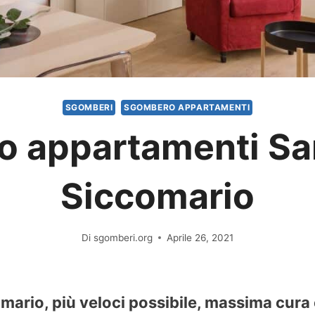
SGOMBERI
SGOMBERO APPARTAMENTI
 appartamenti Sa
Siccomario
Di
sgomberi.org
Aprile 26, 2021
ario, più veloci possibile, massima cura 