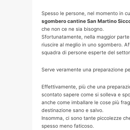
Spesso le persone, nel momento in cui
sgombero cantine
San Martino Sicc
che non ce ne sia bisogno.
Sfortunatamente, nella maggior parte 
riuscire al meglio in uno sgombero. Af
squadra di persone esperte del settore
Serve veramente una preparazione per
Effettivamente, più che una preparazi
scontato sapere come si solleva e spo
anche come imballare le cose più fragili
destinazione sano e salvo.
Insomma, ci sono tante piccolezze che 
spesso meno faticoso.