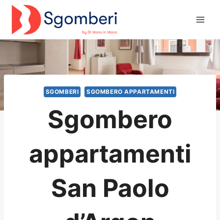
Salta
al
contenuto
SGOMBERI
SGOMBERO APPARTAMENTI
Sgombero
appartamenti
San Paolo