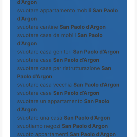
d’Argon
svuotare appartamento mobili
San Paolo
d’Argon
svuotare cantine
San Paolo d’Argon
svuotare casa da mobili
San Paolo
d’Argon
svuotare casa genitori
San Paolo d’Argon
svuotare casa
San Paolo d’Argon
svuotare casa per ristrutturazione
San
Paolo d’Argon
svuotare casa vecchia
San Paolo d’Argon
svuotare case
San Paolo d’Argon
svuotare un appartamento
San Paolo
d’Argon
svuotare una casa
San Paolo d’Argon
svuotiamo negozi
San Paolo d’Argon
svuoto appartamenti
San Paolo d’Argon