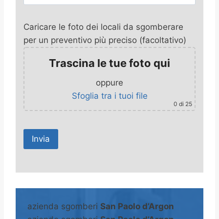
Caricare le foto dei locali da sgomberare
per un preventivo più preciso (facoltativo)
Trascina le tue foto qui
oppure
Sfoglia tra i tuoi file
0
di 25
A
l
t
azienda sgomberi
San Paolo d’Argon
e