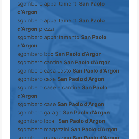
sgombero appartamenti
San Paolo
d’Argon
sgombero appartamenti
San Paolo
d’Argon
prezzi
sgombero appartamento
San Paolo
d’Argon
sgombero box
San Paolo d’Argon
sgombero cantine
San Paolo d’Argon
sgombero casa costo
San Paolo d’Argon
sgombero casa
San Paolo d’Argon
sgombero case e cantine
San Paolo
d’Argon
sgombero case
San Paolo d’Argon
sgombero garage
San Paolo d’Argon
sgombero locali
San Paolo d’Argon
sgombero magazzini
San Paolo d’Argon
sgombero magazzino
San Paolo d’Argon