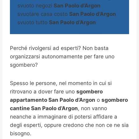
svuoto negozi
San Paolo d’Argon
svuotare casa costo
San Paolo d’Argon
svuoto tutto
San Paolo d’Argon
Perché rivolgersi ad esperti? Non basta
organizzarsi autonomamente per fare uno
sgombero?
Spesso le persone, nel momento in cui si
ritrovano a dover fare uno
sgombero
appartamento San Paolo d’Argon
o
sgombero
cantine
San Paolo d’Argon
, non vanno
neanche a immaginare di potersi affidare a
degli esperti, oppure credono che non ce ne sia
bisogno.