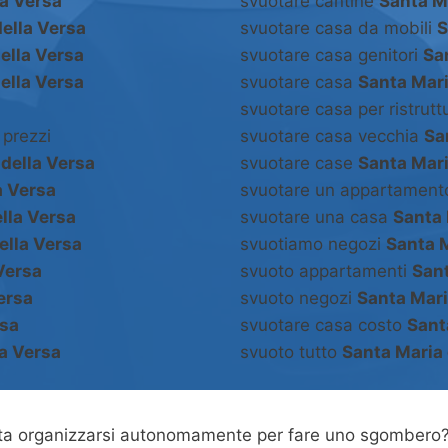
la Versa
svuotare cantine
Santa M
ella Versa
svuotare casa da mobili
S
ella Versa
svuotare casa genitori
Sa
ella Versa
svuotare casa
Santa Mari
svuotare casa per ristrut
prezzi
svuotare casa vecchia
Sa
della Versa
svuotare case
Santa Mari
a Versa
svuotare un appartamen
lla Versa
svuotare una casa
Santa 
ella Versa
svuotiamo negozi
Santa M
Versa
svuoto appartamenti
Sant
ersa
svuoto negozi
Santa Mari
rsa
svuotare casa costo
Sant
la Versa
svuoto tutto
Santa Maria 
asta organizzarsi autonomamente per fare uno sgombero