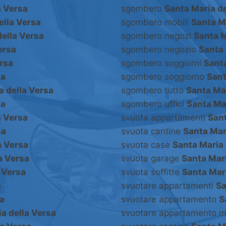
a Versa
sgombero
Santa Maria de
ella Versa
sgombero mobili
Santa M
della Versa
sgombero negozi
Santa M
ersa
sgombero negozio
Santa 
ersa
sgombero soggiorni
Santa
sa
sgombero soggiorno
Sant
a della Versa
sgombero tutto
Santa Mar
sa
sgombero uffici
Santa Mar
a Versa
svuota appartamenti
Sant
sa
svuota cantine
Santa Mar
a Versa
svuota case
Santa Maria 
a Versa
svuota garage
Santa Mari
 Versa
svuota soffitte
Santa Mari
a
svuotare appartamenti
Sa
sa
svuotare appartamento
S
a della Versa
svuotare appartamento m