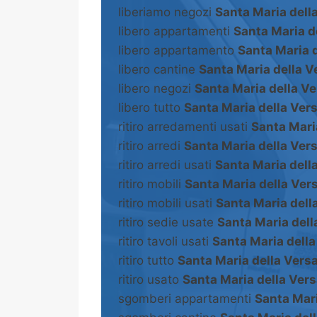
liberiamo negozi
Santa Maria dell
libero appartamenti
Santa Maria d
libero appartamento
Santa Maria 
libero cantine
Santa Maria della V
libero negozi
Santa Maria della V
libero tutto
Santa Maria della Ver
ritiro arredamenti usati
Santa Mari
ritiro arredi
Santa Maria della Ver
ritiro arredi usati
Santa Maria dell
ritiro mobili
Santa Maria della Ver
ritiro mobili usati
Santa Maria dell
ritiro sedie usate
Santa Maria dell
ritiro tavoli usati
Santa Maria della
ritiro tutto
Santa Maria della Vers
ritiro usato
Santa Maria della Ver
sgomberi appartamenti
Santa Mari