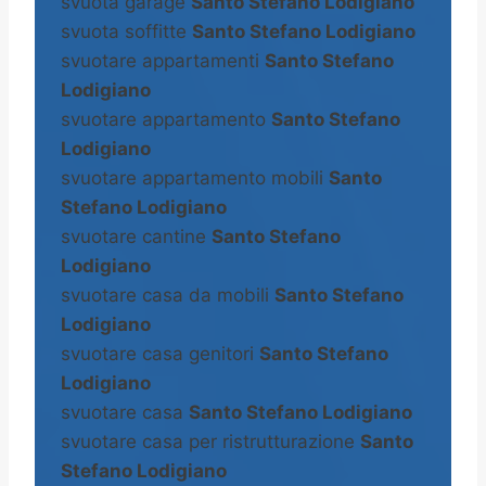
svuota garage
Santo Stefano Lodigiano
svuota soffitte
Santo Stefano Lodigiano
svuotare appartamenti
Santo Stefano
Lodigiano
svuotare appartamento
Santo Stefano
Lodigiano
svuotare appartamento mobili
Santo
Stefano Lodigiano
svuotare cantine
Santo Stefano
Lodigiano
svuotare casa da mobili
Santo Stefano
Lodigiano
svuotare casa genitori
Santo Stefano
Lodigiano
svuotare casa
Santo Stefano Lodigiano
svuotare casa per ristrutturazione
Santo
Stefano Lodigiano