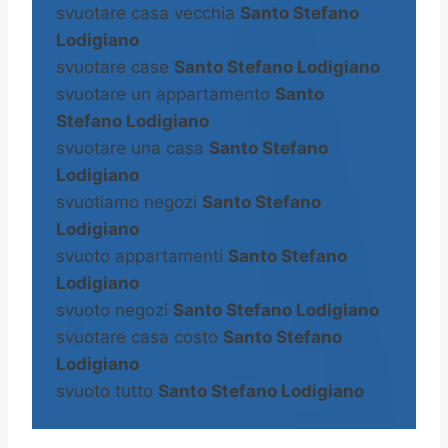
svuotare casa vecchia
Santo Stefano
Lodigiano
svuotare case
Santo Stefano Lodigiano
svuotare un appartamento
Santo
Stefano Lodigiano
svuotare una casa
Santo Stefano
Lodigiano
svuotiamo negozi
Santo Stefano
Lodigiano
svuoto appartamenti
Santo Stefano
Lodigiano
svuoto negozi
Santo Stefano Lodigiano
svuotare casa costo
Santo Stefano
Lodigiano
svuoto tutto
Santo Stefano Lodigiano