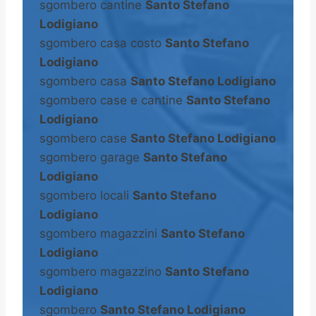
sgombero cantine
Santo Stefano
Lodigiano
sgombero casa costo
Santo Stefano
Lodigiano
sgombero casa
Santo Stefano Lodigiano
sgombero case e cantine
Santo Stefano
Lodigiano
sgombero case
Santo Stefano Lodigiano
sgombero garage
Santo Stefano
Lodigiano
sgombero locali
Santo Stefano
Lodigiano
sgombero magazzini
Santo Stefano
Lodigiano
sgombero magazzino
Santo Stefano
Lodigiano
sgombero
Santo Stefano Lodigiano