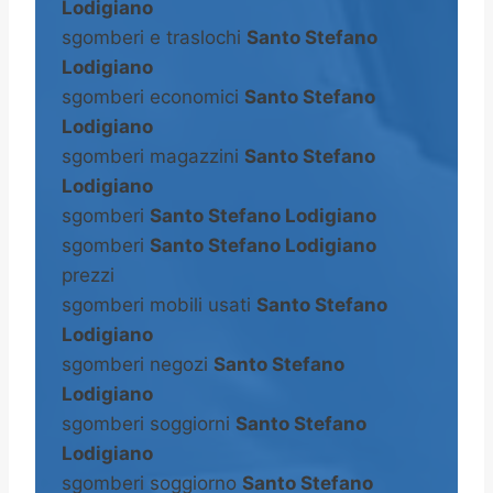
Lodigiano
sgomberi e traslochi
Santo Stefano
Lodigiano
sgomberi economici
Santo Stefano
Lodigiano
sgomberi magazzini
Santo Stefano
Lodigiano
sgomberi
Santo Stefano Lodigiano
sgomberi
Santo Stefano Lodigiano
prezzi
sgomberi mobili usati
Santo Stefano
Lodigiano
sgomberi negozi
Santo Stefano
Lodigiano
sgomberi soggiorni
Santo Stefano
Lodigiano
sgomberi soggiorno
Santo Stefano