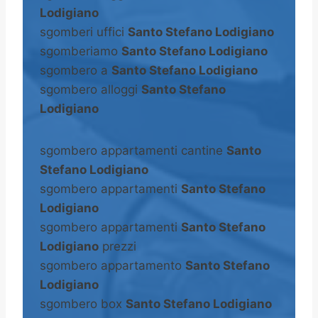
Lodigiano
sgomberi uffici
Santo Stefano Lodigiano
sgomberiamo
Santo Stefano Lodigiano
sgombero a
Santo Stefano Lodigiano
sgombero alloggi
Santo Stefano
Lodigiano
sgombero appartamenti cantine
Santo
Stefano Lodigiano
sgombero appartamenti
Santo Stefano
Lodigiano
sgombero appartamenti
Santo Stefano
Lodigiano
prezzi
sgombero appartamento
Santo Stefano
Lodigiano
sgombero box
Santo Stefano Lodigiano