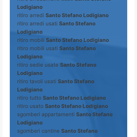
Lodigiano
ritiro arredi
Santo Stefano Lodigiano
ritiro arredi usati
Santo Stefano
Lodigiano
ritiro mobili
Santo Stefano Lodigiano
ritiro mobili usati
Santo Stefano
Lodigiano
ritiro sedie usate
Santo Stefano
Lodigiano
ritiro tavoli usati
Santo Stefano
Lodigiano
ritiro tutto
Santo Stefano Lodigiano
ritiro usato
Santo Stefano Lodigiano
sgomberi appartamenti
Santo Stefano
Lodigiano
sgomberi cantine
Santo Stefano