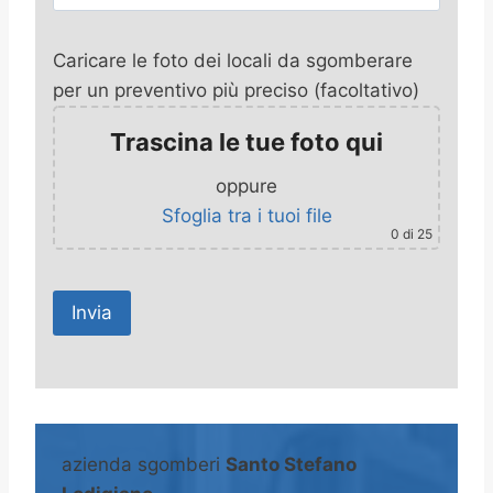
Caricare le foto dei locali da sgomberare
per un preventivo più preciso (facoltativo)
Trascina le tue foto qui
oppure
Sfoglia tra i tuoi file
0
di 25
A
l
t
azienda sgomberi
Santo Stefano
e