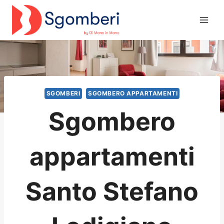
Salta
al
contenuto
SGOMBERI
SGOMBERO APPARTAMENTI
Sgombero
appartamenti
Santo Stefano