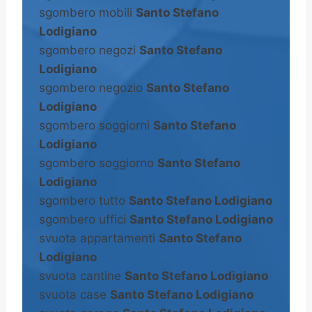
sgombero mobili
Santo Stefano
Lodigiano
sgombero negozi
Santo Stefano
Lodigiano
sgombero negozio
Santo Stefano
Lodigiano
sgombero soggiorni
Santo Stefano
Lodigiano
sgombero soggiorno
Santo Stefano
Lodigiano
sgombero tutto
Santo Stefano Lodigiano
sgombero uffici
Santo Stefano Lodigiano
svuota appartamenti
Santo Stefano
Lodigiano
svuota cantine
Santo Stefano Lodigiano
svuota case
Santo Stefano Lodigiano