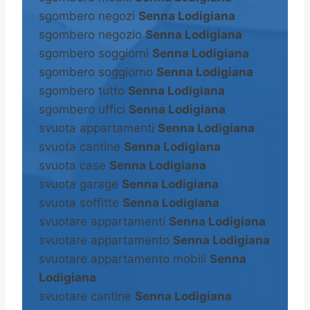
sgombero negozi
Senna Lodigiana
sgombero negozio
Senna Lodigiana
sgombero soggiorni
Senna Lodigiana
sgombero soggiorno
Senna Lodigiana
sgombero tutto
Senna Lodigiana
sgombero uffici
Senna Lodigiana
svuota appartamenti
Senna Lodigiana
svuota cantine
Senna Lodigiana
svuota case
Senna Lodigiana
svuota garage
Senna Lodigiana
svuota soffitte
Senna Lodigiana
svuotare appartamenti
Senna Lodigiana
svuotare appartamento
Senna Lodigiana
svuotare appartamento mobili
Senna
Lodigiana
svuotare cantine
Senna Lodigiana