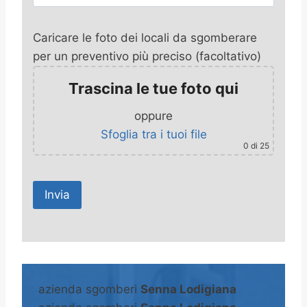
Caricare le foto dei locali da sgomberare
per un preventivo più preciso (facoltativo)
Trascina le tue foto qui
oppure
Sfoglia tra i tuoi file
0
di 25
A
l
t
azienda sgomberi
Senna Lodigiana
e