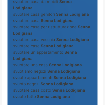
svuotare casa da mobili
Senna
Lodigiana
svuotare casa genitori
Senna Lodigiana
svuotare casa
Senna Lodigiana
svuotare casa per ristrutturazione
Senna
Lodigiana
svuotare casa vecchia
Senna Lodigiana
svuotare case
Senna Lodigiana
svuotare un appartamento
Senna
Lodigiana
svuotare una casa
Senna Lodigiana
svuotiamo negozi
Senna Lodigiana
svuoto appartamenti
Senna Lodigiana
svuoto negozi
Senna Lodigiana
svuotare casa costo
Senna Lodigiana
svuoto tutto
Senna Lodigiana