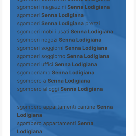
sgomberi magazzini
Senna Lodigiana
sgomberi
Senna Lodigiana
sgomberi
Senna Lodigiana
prezzi
sgomberi mobili usati
Senna Lodigiana
sgomberi negozi
Senna Lodigiana
sgomberi soggiorni
Senna Lodigiana
sgomberi soggiorno
Senna Lodigiana
sgomberi uffici
Senna Lodigiana
sgomberiamo
Senna Lodigiana
sgombero a
Senna Lodigiana
sgombero alloggi
Senna Lodigiana
sgombero appartamenti cantine
Senna
Lodigiana
sgombero appartamenti
Senna
Lodigiana