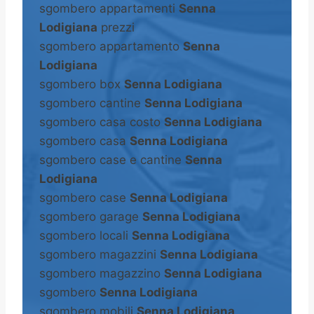
sgombero appartamenti
Senna
Lodigiana
prezzi
sgombero appartamento
Senna
Lodigiana
sgombero box
Senna Lodigiana
sgombero cantine
Senna Lodigiana
sgombero casa costo
Senna Lodigiana
sgombero casa
Senna Lodigiana
sgombero case e cantine
Senna
Lodigiana
sgombero case
Senna Lodigiana
sgombero garage
Senna Lodigiana
sgombero locali
Senna Lodigiana
sgombero magazzini
Senna Lodigiana
sgombero magazzino
Senna Lodigiana
sgombero
Senna Lodigiana
sgombero mobili
Senna Lodigiana