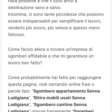
roba possibile e che il tutto arrivi a
destinazione sano e salvo.
Insomma, ci sono tante piccolezze che possono
essere indispensabili per semplificare il lavoro,
renderlo più sicuro, più veloce e spesso meno
faticoso.
Come faccio allora a trovare un’impresa di
sgomberi affidabile e che mi garantisce un
lavoro ben fatto?
Come probabilmente hai fatto per raggiungere
questa pagina, cioè cercando online frasi o
parole tipo: “
Sgombero appartamento
Senna
Lodigiana
“, “
Ritiro mobili usati
Senna
Lodigiana
“, “
Sgombero cantine
Senna
Lodigiana
” oppure banalmente “
Sgomberi