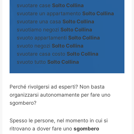
svuotare case
Solto Collina
svuotare un appartamento
Solto Collina
svuotare una casa
Solto Collina
svuotiamo negozi
Solto Collina
svuoto appartamenti
Solto Collina
svuoto negozi
Solto Collina
svuotare casa costo
Solto Collina
svuoto tutto
Solto Collina
Perché rivolgersi ad esperti? Non basta
organizzarsi autonomamente per fare uno
sgombero?
Spesso le persone, nel momento in cui si
ritrovano a dover fare uno
sgombero