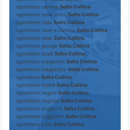
sgombero cantine
Solto Collina
sgombero casa costo
Solto Collina
sgombero casa
Solto Collina
sgombero case e cantine
Solto Collina
sgombero case
Solto Collina
sgombero garage
Solto Collina
sgombero locali
Solto Collina
sgombero magazzini
Solto Collina
sgombero magazzino
Solto Collina
sgombero
Solto Collina
sgombero mobili
Solto Collina
sgombero negozi
Solto Collina
sgombero negozio
Solto Collina
sgombero soggiorni
Solto Collina
sgombero soggiorno
Solto Collina
sgombero tutto
Solto Collina