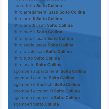
libero tutto
Solto Collina
ritiro arredamenti usati
Solto Collina
ritiro arredi
Solto Collina
ritiro arredi usati
Solto Collina
ritiro mobili
Solto Collina
ritiro mobili usati
Solto Collina
ritiro sedie usate
Solto Collina
ritiro tavoli usati
Solto Collina
ritiro tutto
Solto Collina
ritiro usato
Solto Collina
sgomberi appartamenti
Solto Collina
sgomberi cantine
Solto Collina
sgomberi e traslochi
Solto Collina
sgomberi economici
Solto Collina
sgomberi magazzini
Solto Collina
sgomberi
Solto Collina