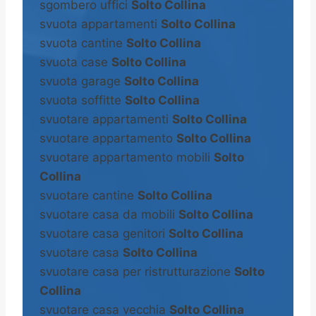
sgombero uffici
Solto Collina
svuota appartamenti
Solto Collina
svuota cantine
Solto Collina
svuota case
Solto Collina
svuota garage
Solto Collina
svuota soffitte
Solto Collina
svuotare appartamenti
Solto Collina
svuotare appartamento
Solto Collina
svuotare appartamento mobili
Solto
Collina
svuotare cantine
Solto Collina
svuotare casa da mobili
Solto Collina
svuotare casa genitori
Solto Collina
svuotare casa
Solto Collina
svuotare casa per ristrutturazione
Solto
Collina
svuotare casa vecchia
Solto Collina