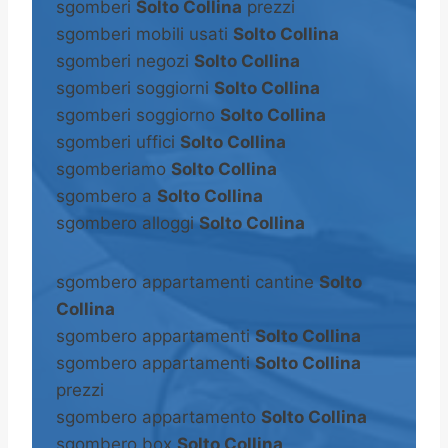
sgomberi
Solto Collina
prezzi
sgomberi mobili usati
Solto Collina
sgomberi negozi
Solto Collina
sgomberi soggiorni
Solto Collina
sgomberi soggiorno
Solto Collina
sgomberi uffici
Solto Collina
sgomberiamo
Solto Collina
sgombero a
Solto Collina
sgombero alloggi
Solto Collina
sgombero appartamenti cantine
Solto
Collina
sgombero appartamenti
Solto Collina
sgombero appartamenti
Solto Collina
prezzi
sgombero appartamento
Solto Collina
sgombero box
Solto Collina