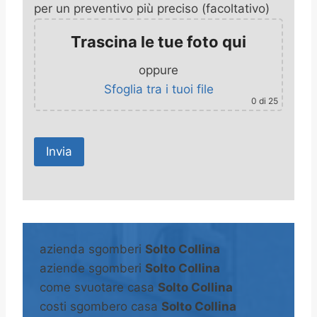
per un preventivo più preciso (facoltativo)
Trascina le tue foto qui
oppure
Sfoglia tra i tuoi file
0
di 25
A
l
t
azienda sgomberi
Solto Collina
e
aziende sgomberi
Solto Collina
r
come svuotare casa
Solto Collina
n
costi sgombero casa
Solto Collina
a