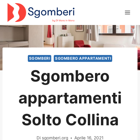
Salta
al
contenuto
SGOMBERI
SGOMBERO APPARTAMENTI
Sgombero
appartamenti
Solto Collina
Di
sgomberi.org
Aprile 16, 2021