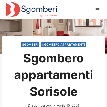
Salta
al
contenuto
SGOMBERI
SGOMBERO APPARTAMENTI
Sgombero
appartamenti
Sorisole
Di
sgomberi.org
Aprile 15, 2021