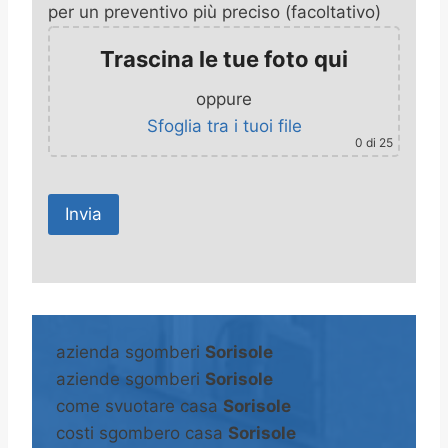
per un preventivo più preciso (facoltativo)
Trascina le tue foto qui
oppure
Sfoglia tra i tuoi file
0
di 25
A
l
t
azienda sgomberi
Sorisole
e
aziende sgomberi
Sorisole
r
come svuotare casa
Sorisole
n
costi sgombero casa
Sorisole
a