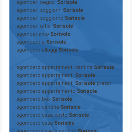
sgomberi negozi
Sorisole
sgomberi soggiorni
Sorisole
sgomberi soggiorno
Sorisole
sgomberi uffici
Sorisole
sgomberiamo
Sorisole
sgombero a
Sorisole
sgombero alloggi
Sorisole
sgombero appartamenti cantine
Sorisole
sgombero appartamenti
Sorisole
sgombero appartamenti
Sorisole
prezzi
sgombero appartamento
Sorisole
sgombero box
Sorisole
sgombero cantine
Sorisole
sgombero casa costo
Sorisole
sgombero casa
Sorisole
sgombero case e cantine
Sorisole