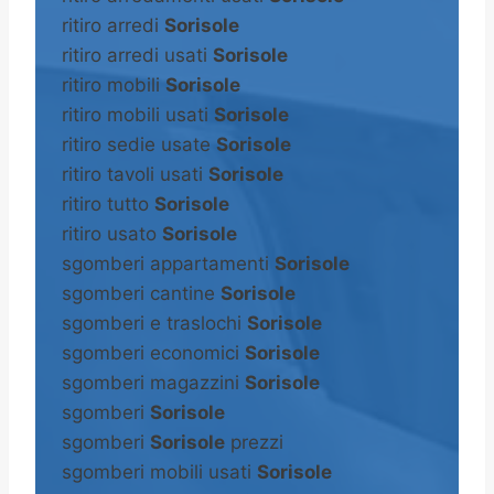
ritiro arredi
Sorisole
ritiro arredi usati
Sorisole
ritiro mobili
Sorisole
ritiro mobili usati
Sorisole
ritiro sedie usate
Sorisole
ritiro tavoli usati
Sorisole
ritiro tutto
Sorisole
ritiro usato
Sorisole
sgomberi appartamenti
Sorisole
sgomberi cantine
Sorisole
sgomberi e traslochi
Sorisole
sgomberi economici
Sorisole
sgomberi magazzini
Sorisole
sgomberi
Sorisole
sgomberi
Sorisole
prezzi
sgomberi mobili usati
Sorisole