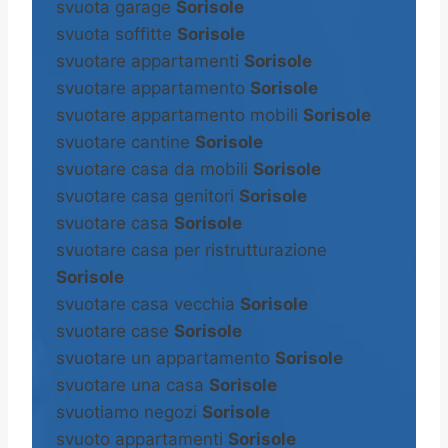
svuota garage
Sorisole
svuota soffitte
Sorisole
svuotare appartamenti
Sorisole
svuotare appartamento
Sorisole
svuotare appartamento mobili
Sorisole
svuotare cantine
Sorisole
svuotare casa da mobili
Sorisole
svuotare casa genitori
Sorisole
svuotare casa
Sorisole
svuotare casa per ristrutturazione
Sorisole
svuotare casa vecchia
Sorisole
svuotare case
Sorisole
svuotare un appartamento
Sorisole
svuotare una casa
Sorisole
svuotiamo negozi
Sorisole
svuoto appartamenti
Sorisole