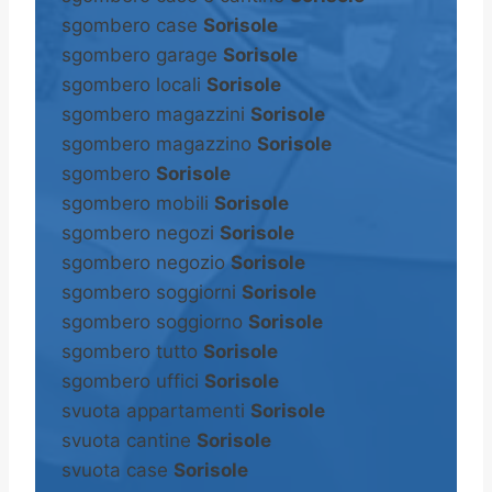
sgombero case
Sorisole
sgombero garage
Sorisole
sgombero locali
Sorisole
sgombero magazzini
Sorisole
sgombero magazzino
Sorisole
sgombero
Sorisole
sgombero mobili
Sorisole
sgombero negozi
Sorisole
sgombero negozio
Sorisole
sgombero soggiorni
Sorisole
sgombero soggiorno
Sorisole
sgombero tutto
Sorisole
sgombero uffici
Sorisole
svuota appartamenti
Sorisole
svuota cantine
Sorisole
svuota case
Sorisole