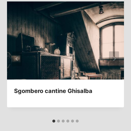
Sgombero cantine Ghisalba