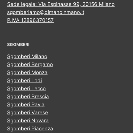
Sede legale: Via Espinasse 99, 20156 Milano
sgomberiamo@dimanoinmano.it
P.IVA 12896370157
SGOMBERI
Sgomberi Milano
Sgomberi Bergamo
Sgomberi Monza
Sgomberi Lodi
Sgomberi Lecco
Sgomberi Brescia
Sgomberi Pavia
Sgomberi Varese
Sgomberi Novara
Sgomberi Piacenza