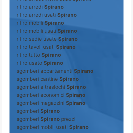
ritiro arredi
Spirano
ritiro arredi usati
Spirano
ritiro mobili
Spirano
ritiro mobili usati
Spirano
ritiro sedie usate
Spirano
ritiro tavoli usati
Spirano
ritiro tutto
Spirano
ritiro usato
Spirano
sgomberi appartamenti
Spirano
sgomberi cantine
Spirano
sgomberi e traslochi
Spirano
sgomberi economici
Spirano
sgomberi magazzini
Spirano
sgomberi
Spirano
sgomberi
Spirano
prezzi
sgomberi mobili usati
Spirano