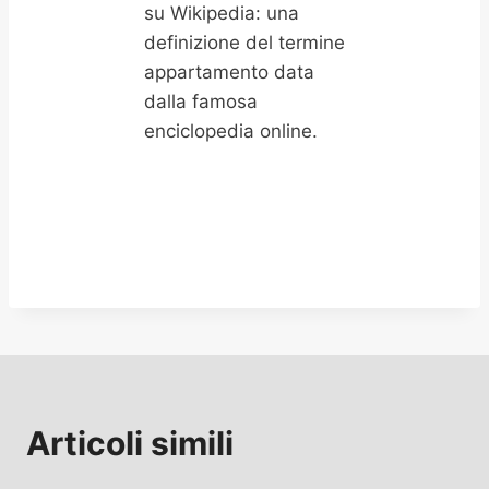
su Wikipedia: una
definizione del termine
appartamento data
dalla famosa
enciclopedia online.
Articoli simili