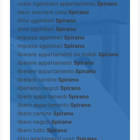
costo sgombero appartamento
Spirano
t
devo svuotare casa
Spirano
i
ditta sgomberi
Spirano
v
ditte sgomberi
Spirano
e
impresa sgomberi
Spirano
:
imprese sgomberi
Spirano
liberare appartamenti da mobili
Spirano
liberare appartamenti
Spirano
liberare appartamento
Spirano
liberare cantine
Spirano
liberiamo negozi
Spirano
libero appartamenti
Spirano
libero appartamento
Spirano
libero cantine
Spirano
libero negozi
Spirano
libero tutto
Spirano
ritiro arredamenti usati
Spirano