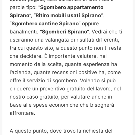
parole tipo: “
Sgombero appartamento
Spirano
“, “
Ritiro mobili usati
Spirano
“,
“
Sgombero cantine
Spirano
” oppure
banalmente “
Sgomberi
Spirano
“. Vedrai che ti
usciranno una valangata di risultati differenti,
tra cui questo sito, a questo punto non ti resta
che decidere. È importante valutare, nel
momento della scelta, quanta esperienza ha
l’azienda, quante recensioni positive ha, come
offre il servizio di sgombero. Volendo si può
chiedere un preventivo gratuito del lavoro, nel
nostro caso gratuito, per valutare anche in
base alle spese economiche che bisognerà
affrontare.
A questo punto, dove trovo la richiesta del