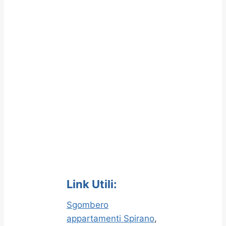
Link Utili:
Sgombero
appartamenti Spirano
,