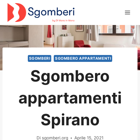
Salta
al
contenuto
SGOMBERI
SGOMBERO APPARTAMENTI
Sgombero
appartamenti
Spirano
Di
sgomberi.org
Aprile 15, 2021