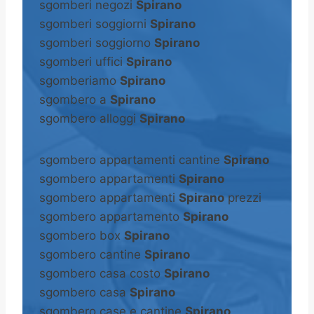
sgomberi negozi
Spirano
sgomberi soggiorni
Spirano
sgomberi soggiorno
Spirano
sgomberi uffici
Spirano
sgomberiamo
Spirano
sgombero a
Spirano
sgombero alloggi
Spirano
sgombero appartamenti cantine
Spirano
sgombero appartamenti
Spirano
sgombero appartamenti
Spirano
prezzi
sgombero appartamento
Spirano
sgombero box
Spirano
sgombero cantine
Spirano
sgombero casa costo
Spirano
sgombero casa
Spirano
sgombero case e cantine
Spirano