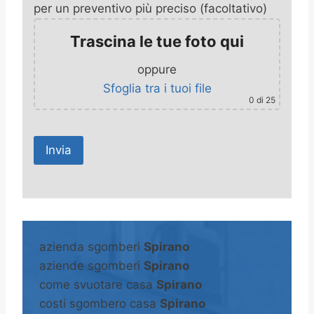
per un preventivo più preciso (facoltativo)
Trascina le tue foto qui
oppure
Sfoglia tra i tuoi file
0
di 25
A
l
t
azienda sgomberi
Spirano
e
aziende sgomberi
Spirano
r
come svuotare casa
Spirano
n
costi sgombero casa
Spirano
a