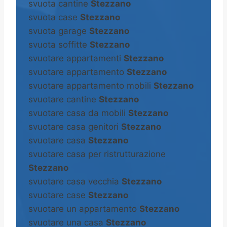
svuota cantine
Stezzano
svuota case
Stezzano
svuota garage
Stezzano
svuota soffitte
Stezzano
svuotare appartamenti
Stezzano
svuotare appartamento
Stezzano
svuotare appartamento mobili
Stezzano
svuotare cantine
Stezzano
svuotare casa da mobili
Stezzano
svuotare casa genitori
Stezzano
svuotare casa
Stezzano
svuotare casa per ristrutturazione
Stezzano
svuotare casa vecchia
Stezzano
svuotare case
Stezzano
svuotare un appartamento
Stezzano
svuotare una casa
Stezzano