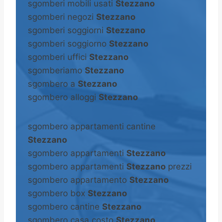
sgomberi mobili usati
Stezzano
sgomberi negozi
Stezzano
sgomberi soggiorni
Stezzano
sgomberi soggiorno
Stezzano
sgomberi uffici
Stezzano
sgomberiamo
Stezzano
sgombero a
Stezzano
sgombero alloggi
Stezzano
sgombero appartamenti cantine
Stezzano
sgombero appartamenti
Stezzano
sgombero appartamenti
Stezzano
prezzi
sgombero appartamento
Stezzano
sgombero box
Stezzano
sgombero cantine
Stezzano
sgombero casa costo
Stezzano