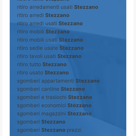
ritiro arredamenti usati
Stezzano
ritiro arredi
Stezzano
ritiro arredi usati
Stezzano
ritiro mobili
Stezzano
ritiro mobili usati
Stezzano
ritiro sedie usate
Stezzano
ritiro tavoli usati
Stezzano
ritiro tutto
Stezzano
ritiro usato
Stezzano
sgomberi appartamenti
Stezzano
sgomberi cantine
Stezzano
sgomberi e traslochi
Stezzano
sgomberi economici
Stezzano
sgomberi magazzini
Stezzano
sgomberi
Stezzano
sgomberi
Stezzano
prezzi