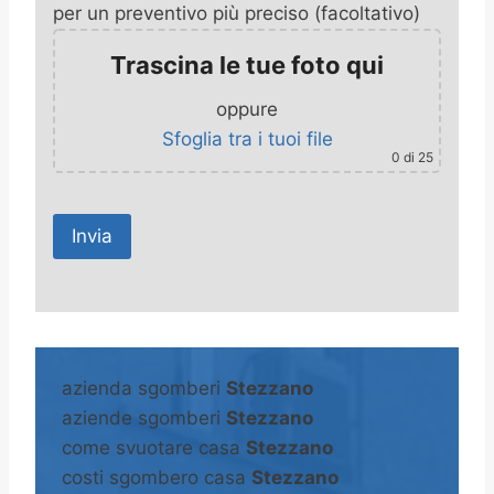
per un preventivo più preciso (facoltativo)
Trascina le tue foto qui
oppure
Sfoglia tra i tuoi file
0
di 25
A
l
t
azienda sgomberi
Stezzano
e
aziende sgomberi
Stezzano
r
come svuotare casa
Stezzano
n
costi sgombero casa
Stezzano
a