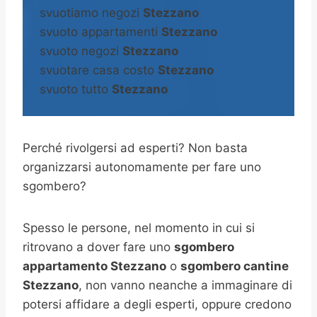
svuotiamo negozi
Stezzano
svuoto appartamenti
Stezzano
svuoto negozi
Stezzano
svuotare casa costo
Stezzano
svuoto tutto
Stezzano
Perché rivolgersi ad esperti? Non basta
organizzarsi autonomamente per fare uno
sgombero?
Spesso le persone, nel momento in cui si
ritrovano a dover fare uno
sgombero
appartamento Stezzano
o
sgombero cantine
Stezzano
, non vanno neanche a immaginare di
potersi affidare a degli esperti, oppure credono