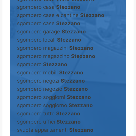
sgombero casa
Stezzano
sgombero case e cantine
Stezzano
sgombero case
Stezzano
sgombero garage
Stezzano
sgombero locali
Stezzano
sgombero magazzini
Stezzano
sgombero magazzino
Stezzano
sgombero
Stezzano
sgombero mobili
Stezzano
sgombero negozi
Stezzano
sgombero negozio
Stezzano
sgombero soggiorni
Stezzano
sgombero soggiorno
Stezzano
sgombero tutto
Stezzano
sgombero uffici
Stezzano
svuota appartamenti
Stezzano