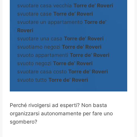
svuotare casa vecchia
Torre de’ Roveri
svuotare case
Torre de’ Roveri
svuotare un appartamento
Torre de’
Roveri
svuotare una casa
Torre de’ Roveri
svuotiamo negozi
Torre de’ Roveri
svuoto appartamenti
Torre de’ Roveri
svuoto negozi
Torre de’ Roveri
svuotare casa costo
Torre de’ Roveri
svuoto tutto
Torre de’ Roveri
Perché rivolgersi ad esperti? Non basta
organizzarsi autonomamente per fare uno
sgombero?