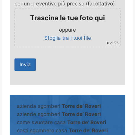
per un preventivo più preciso (facoltativo)
Trascina le tue foto qui
oppure
Sfoglia tra i tuoi file
0
di 25
A
l
t
azienda sgomberi
Torre de’ Roveri
e
aziende sgomberi
Torre de’ Roveri
r
come svuotare casa
Torre de’ Roveri
n
costi sgombero casa
Torre de’ Roveri
a