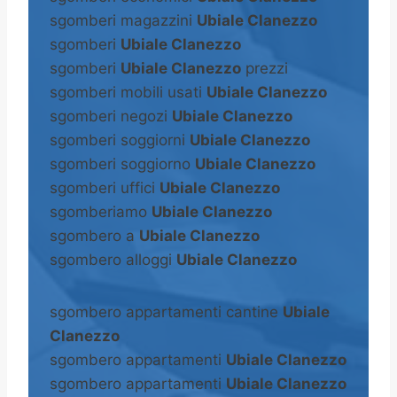
sgomberi magazzini
Ubiale Clanezzo
sgomberi
Ubiale Clanezzo
sgomberi
Ubiale Clanezzo
prezzi
sgomberi mobili usati
Ubiale Clanezzo
sgomberi negozi
Ubiale Clanezzo
sgomberi soggiorni
Ubiale Clanezzo
sgomberi soggiorno
Ubiale Clanezzo
sgomberi uffici
Ubiale Clanezzo
sgomberiamo
Ubiale Clanezzo
sgombero a
Ubiale Clanezzo
sgombero alloggi
Ubiale Clanezzo
sgombero appartamenti cantine
Ubiale
Clanezzo
sgombero appartamenti
Ubiale Clanezzo
sgombero appartamenti
Ubiale Clanezzo