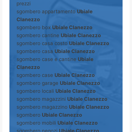
prezzi
sgombero appartamento
Ubiale
Clanezzo
sgombero box
Ubiale Clanezzo
sgombero cantine
Ubiale Clanezzo
sgombero casa costo
Ubiale Clanezzo
sgombero casa
Ubiale Clanezzo
sgombero case e cantine
Ubiale
Clanezzo
sgombero case
Ubiale Clanezzo
sgombero garage
Ubiale Clanezzo
sgombero locali
Ubiale Clanezzo
sgombero magazzini
Ubiale Clanezzo
sgombero magazzino
Ubiale Clanezzo
sgombero
Ubiale Clanezzo
sgombero mobili
Ubiale Clanezzo
sgombero negozi
Ubiale Clanezzo