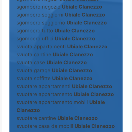
sgombero negozio
Ubiale Clanezzo
sgombero soggiorni
Ubiale Clanezzo
sgombero soggiorno
Ubiale Clanezzo
sgombero tutto
Ubiale Clanezzo
sgombero uffici
Ubiale Clanezzo
svuota appartamenti
Ubiale Clanezzo
svuota cantine
Ubiale Clanezzo
svuota case
Ubiale Clanezzo
svuota garage
Ubiale Clanezzo
svuota soffitte
Ubiale Clanezzo
svuotare appartamenti
Ubiale Clanezzo
svuotare appartamento
Ubiale Clanezzo
svuotare appartamento mobili
Ubiale
Clanezzo
svuotare cantine
Ubiale Clanezzo
svuotare casa da mobili
Ubiale Clanezzo