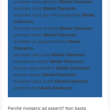
svuotare casa genitori
Ubiale Clanezzo
svuotare casa
Ubiale Clanezzo
svuotare casa per ristrutturazione
Ubiale
Clanezzo
svuotare casa vecchia
Ubiale Clanezzo
svuotare case
Ubiale Clanezzo
svuotare un appartamento
Ubiale
Clanezzo
svuotare una casa
Ubiale Clanezzo
svuotiamo negozi
Ubiale Clanezzo
svuoto appartamenti
Ubiale Clanezzo
svuoto negozi
Ubiale Clanezzo
svuotare casa costo
Ubiale Clanezzo
svuoto tutto
Ubiale Clanezzo
Perché rivolgersi ad esperti? Non basta