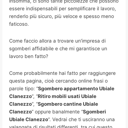
Insomma, ci sono tante piccolezze che possono
essere indispensabili per semplificare il lavoro,
renderlo più sicuro, più veloce e spesso meno
faticoso.
Come faccio allora a trovare un’impresa di
sgomberi affidabile e che mi garantisce un
lavoro ben fatto?
Come probabilmente hai fatto per raggiungere
questa pagina, cioè cercando online frasi o
parole tipo: “
Sgombero appartamento
Ubiale
Clanezzo
“, “
Ritiro mobili usati
Ubiale
Clanezzo
“, “
Sgombero cantine
Ubiale
Clanezzo
” oppure banalmente “
Sgomberi
Ubiale Clanezzo
“. Vedrai che ti usciranno una
valangata di risultati differenti, tra cui questo