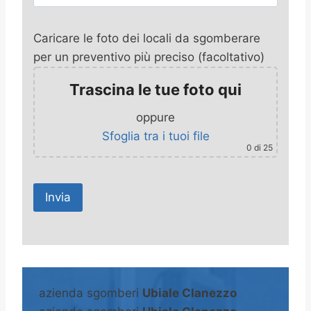
Caricare le foto dei locali da sgomberare
per un preventivo più preciso (facoltativo)
Trascina le tue foto qui
oppure
Sfoglia tra i tuoi file
0
di 25
A
l
t
azienda sgomberi
Ubiale Clanezzo
e