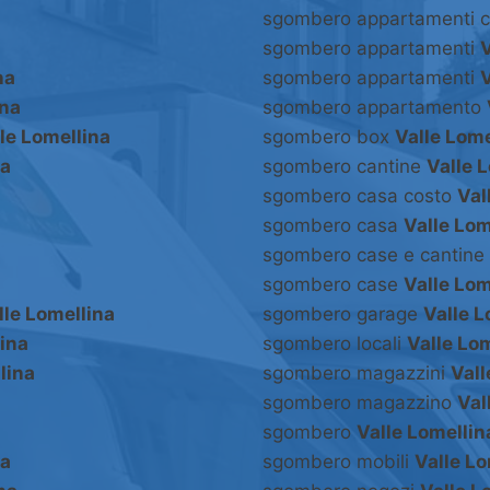
sgombero appartamenti 
sgombero appartamenti
V
na
sgombero appartamenti
V
ina
sgombero appartamento
le Lomellina
sgombero box
Valle Lome
na
sgombero cantine
Valle 
sgombero casa costo
Val
sgombero casa
Valle Lom
sgombero case e cantine
sgombero case
Valle Lom
lle Lomellina
sgombero garage
Valle L
lina
sgombero locali
Valle Lo
lina
sgombero magazzini
Vall
sgombero magazzino
Val
sgombero
Valle Lomellin
na
sgombero mobili
Valle Lo