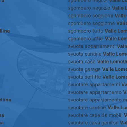
na
sgombero negozi
Valle L
sgombero negozio
Valle 
sgombero soggiorni
Valle
sgombero soggiorno
Vall
llina
sgombero tutto
Valle Lom
sgombero uffici
Valle Lom
svuota appartamenti
Vall
svuota cantine
Valle Lom
svuota case
Valle Lomell
svuota garage
Valle Lome
svuota soffitte
Valle Lome
svuotare appartamenti
Va
svuotare appartamento
V
llina
svuotare appartamento m
svuotare cantine
Valle Lo
na
svuotare casa da mobili
V
na
svuotare casa genitori
Va