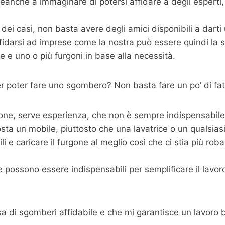
eanche a immaginare di potersi affidare a degli esperti
dei casi, non basta avere degli amici disponibili a dart
fidarsi ad imprese come la nostra può essere quindi la s
 e uno o più furgoni in base alla necessità.
 poter fare uno sgombero? Non basta fare un po’ di fat
one, serve esperienza, che non è sempre indispensabile m
sta un mobile, piuttosto che una lavatrice o un qualsias
 e caricare il furgone al meglio così che ci stia più roba p
possono essere indispensabili per semplificare il lavoro,
sa di sgomberi affidabile e che mi garantisce un lavoro 