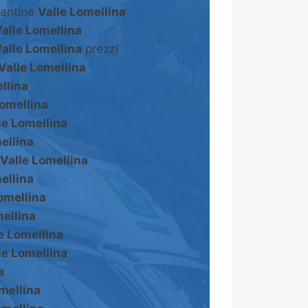
cantine
Valle Lomellina
alle Lomellina
alle Lomellina
prezzi
Valle Lomellina
llina
Lomellina
le Lomellina
ellina
Valle Lomellina
ellina
omellina
mellina
e Lomellina
le Lomellina
a
mellina