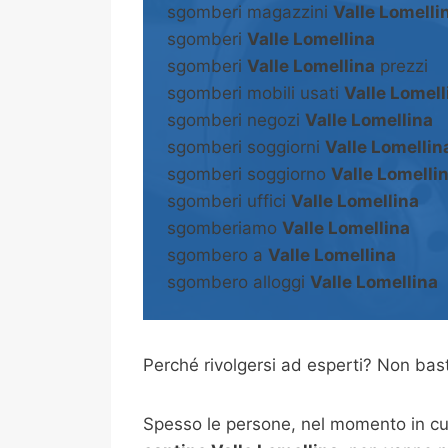
sgomberi magazzini
Valle Lomelli
sgomberi
Valle Lomellina
sgomberi
Valle Lomellina
prezzi
sgomberi mobili usati
Valle Lomell
sgomberi negozi
Valle Lomellina
sgomberi soggiorni
Valle Lomellin
sgomberi soggiorno
Valle Lomelli
sgomberi uffici
Valle Lomellina
sgomberiamo
Valle Lomellina
sgombero a
Valle Lomellina
sgombero alloggi
Valle Lomellina
Perché rivolgersi ad esperti? Non b
Spesso le persone, nel momento in cui