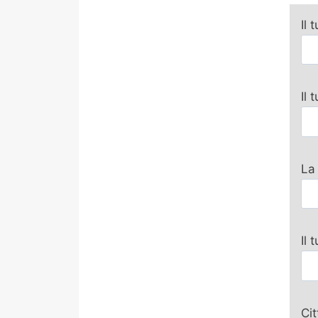
Il 
Il
La
Il 
Ci