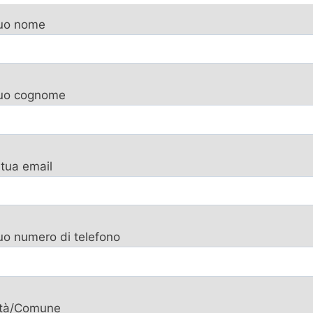
tuo nome
 tuo cognome
 tua email
tuo numero di telefono
ttà/Comune