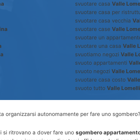
na
svuotare casa
Valle Lome
svuotare casa per ristrut
svuotare casa vecchia
Va
ina
svuotare case
Valle Lome
svuotare un appartamen
a
svuotare una casa
Valle 
na
svuotiamo negozi
Valle L
svuoto appartamenti
Vall
svuoto negozi
Valle Lome
svuotare casa costo
Vall
svuoto tutto
Valle Lomell
asta organizzarsi autonomamente per fare uno sgombero
 si ritrovano a dover fare uno
sgombero appartamento 