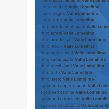
libero appartamento
Valle Lomelli
libero cantine
Valle Lomellina
libero negozi
Valle Lomellina
libero tutto
Valle Lomellina
ritiro arredamenti usati
Valle Lome
ritiro arredi
Valle Lomellina
ritiro arredi usati
Valle Lomellina
ritiro mobili
Valle Lomellina
ritiro mobili usati
Valle Lomellina
ritiro sedie usate
Valle Lomellina
ritiro tavoli usati
Valle Lomellina
ritiro tutto
Valle Lomellina
ritiro usato
Valle Lomellina
sgomberi appartamenti
Valle Lome
sgomberi cantine
Valle Lomellina
sgomberi e traslochi
Valle Lomelli
sgomberi economici
Valle Lomelli