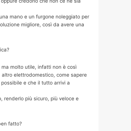
, oppure credono che non ce ne sia
i una mano e un furgone noleggiato per
oluzione migliore, così da avere una
ica?
a molto utile, infatti non è così
i altro elettrodomestico, come sapere
ossibile e che il tutto arrivi a
 renderlo più sicuro, più veloce e
ben fatto?