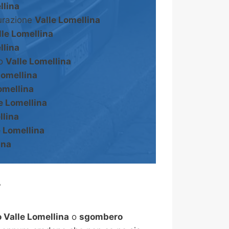
llina
turazione
Valle Lomellina
lle Lomellina
llina
to
Valle Lomellina
Lomellina
omellina
e Lomellina
llina
e Lomellina
ina
?
Valle Lomellina
o
sgombero