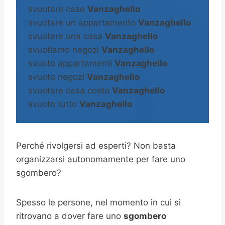
svuotare case
Vanzaghello
svuotare un appartamento
Vanzaghello
svuotare una casa
Vanzaghello
svuotiamo negozi
Vanzaghello
svuoto appartamenti
Vanzaghello
svuoto negozi
Vanzaghello
svuotare casa costo
Vanzaghello
svuoto tutto
Vanzaghello
Perché rivolgersi ad esperti? Non basta
organizzarsi autonomamente per fare uno
sgombero?
Spesso le persone, nel momento in cui si
ritrovano a dover fare uno
sgombero