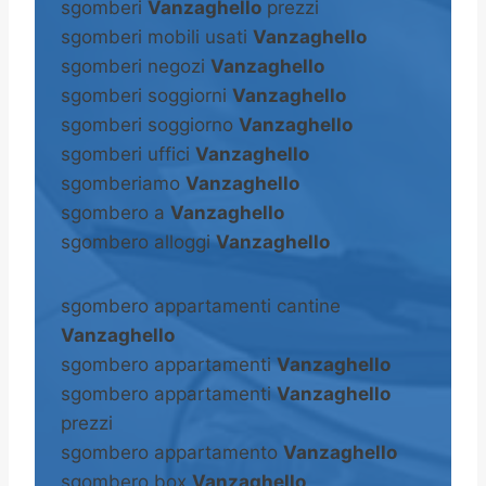
sgomberi
Vanzaghello
prezzi
sgomberi mobili usati
Vanzaghello
sgomberi negozi
Vanzaghello
sgomberi soggiorni
Vanzaghello
sgomberi soggiorno
Vanzaghello
sgomberi uffici
Vanzaghello
sgomberiamo
Vanzaghello
sgombero a
Vanzaghello
sgombero alloggi
Vanzaghello
sgombero appartamenti cantine
Vanzaghello
sgombero appartamenti
Vanzaghello
sgombero appartamenti
Vanzaghello
prezzi
sgombero appartamento
Vanzaghello
sgombero box
Vanzaghello