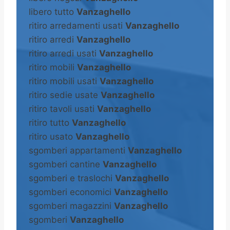
libero tutto
Vanzaghello
ritiro arredamenti usati
Vanzaghello
ritiro arredi
Vanzaghello
ritiro arredi usati
Vanzaghello
ritiro mobili
Vanzaghello
ritiro mobili usati
Vanzaghello
ritiro sedie usate
Vanzaghello
ritiro tavoli usati
Vanzaghello
ritiro tutto
Vanzaghello
ritiro usato
Vanzaghello
sgomberi appartamenti
Vanzaghello
sgomberi cantine
Vanzaghello
sgomberi e traslochi
Vanzaghello
sgomberi economici
Vanzaghello
sgomberi magazzini
Vanzaghello
sgomberi
Vanzaghello