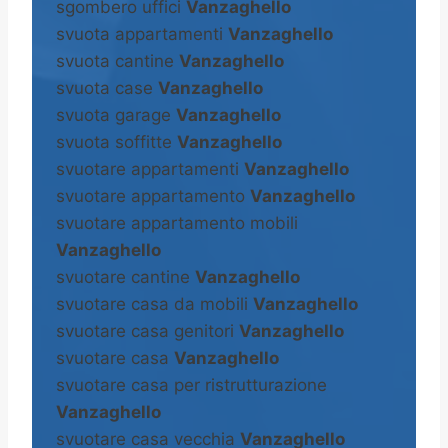
sgombero uffici
Vanzaghello
svuota appartamenti
Vanzaghello
svuota cantine
Vanzaghello
svuota case
Vanzaghello
svuota garage
Vanzaghello
svuota soffitte
Vanzaghello
svuotare appartamenti
Vanzaghello
svuotare appartamento
Vanzaghello
svuotare appartamento mobili
Vanzaghello
svuotare cantine
Vanzaghello
svuotare casa da mobili
Vanzaghello
svuotare casa genitori
Vanzaghello
svuotare casa
Vanzaghello
svuotare casa per ristrutturazione
Vanzaghello
svuotare casa vecchia
Vanzaghello