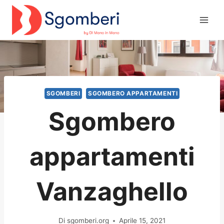
Salta
al
contenuto
SGOMBERI
SGOMBERO APPARTAMENTI
Sgombero
appartamenti
Vanzaghello
Di
sgomberi.org
Aprile 15, 2021