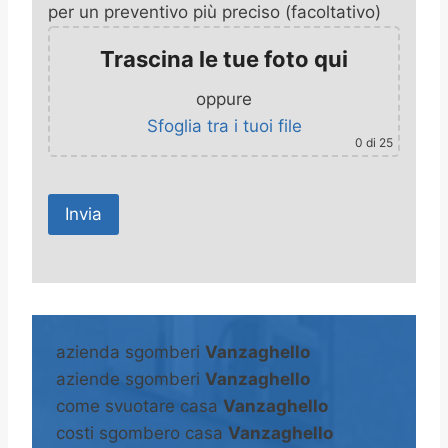
per un preventivo più preciso (facoltativo)
Trascina le tue foto qui
oppure
Sfoglia tra i tuoi file
0
di 25
A
l
t
azienda sgomberi
Vanzaghello
e
aziende sgomberi
Vanzaghello
r
come svuotare casa
Vanzaghello
n
costi sgombero casa
Vanzaghello
a