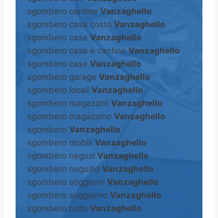
sgombero cantine
Vanzaghello
sgombero casa costo
Vanzaghello
sgombero casa
Vanzaghello
sgombero case e cantine
Vanzaghello
sgombero case
Vanzaghello
sgombero garage
Vanzaghello
sgombero locali
Vanzaghello
sgombero magazzini
Vanzaghello
sgombero magazzino
Vanzaghello
sgombero
Vanzaghello
sgombero mobili
Vanzaghello
sgombero negozi
Vanzaghello
sgombero negozio
Vanzaghello
sgombero soggiorni
Vanzaghello
sgombero soggiorno
Vanzaghello
sgombero tutto
Vanzaghello