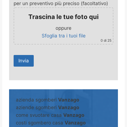
per un preventivo più preciso (facoltativo)
Trascina le tue foto qui
oppure
Sfoglia tra i tuoi file
0
di 25
A
l
t
azienda sgomberi
Vanzago
e
aziende sgomberi
Vanzago
r
come svuotare casa
Vanzago
n
costi sgombero casa
Vanzago
a