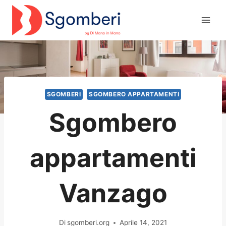
Salta
al
contenuto
SGOMBERI
SGOMBERO APPARTAMENTI
Sgombero
appartamenti
Vanzago
Di
sgomberi.org
Aprile 14, 2021