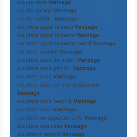
svuota case
Vanzago
svuota garage
Vanzago
svuota soffitte
Vanzago
svuotare appartamenti
Vanzago
svuotare appartamento
Vanzago
svuotare appartamento mobili
Vanzago
svuotare cantine
Vanzago
svuotare casa da mobili
Vanzago
svuotare casa genitori
Vanzago
svuotare casa
Vanzago
svuotare casa per ristrutturazione
Vanzago
svuotare casa vecchia
Vanzago
svuotare case
Vanzago
svuotare un appartamento
Vanzago
svuotare una casa
Vanzago
svuotiamo negozi
Vanzago