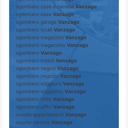
sgombero case e cantine
Vanzago
sgombero case
Vanzago
sgombero garage
Vanzago
sgombero locali
Vanzago
sgombero magazzini
Vanzago
sgombero magazzino
Vanzago
sgombero
Vanzago
sgombero mobili
Vanzago
sgombero negozi
Vanzago
sgombero negozio
Vanzago
sgombero soggiorni
Vanzago
sgombero soggiorno
Vanzago
sgombero tutto
Vanzago
sgombero uffici
Vanzago
svuota appartamenti
Vanzago
svuota cantine
Vanzago