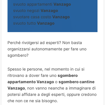
svuoto appartamenti
Vanzago
svuoto negozi
Vanzago
svuotare casa costo
Vanzago
svuoto tutto
Vanzago
Perché rivolgersi ad esperti? Non basta
organizzarsi autonomamente per fare uno
sgombero?
Spesso le persone, nel momento in cui si
ritrovano a dover fare uno
sgombero
appartamento Vanzago
o
sgombero cantine
Vanzago
, non vanno neanche a immaginare di
potersi affidare a degli esperti, oppure credono
che non ce ne sia bisogno.