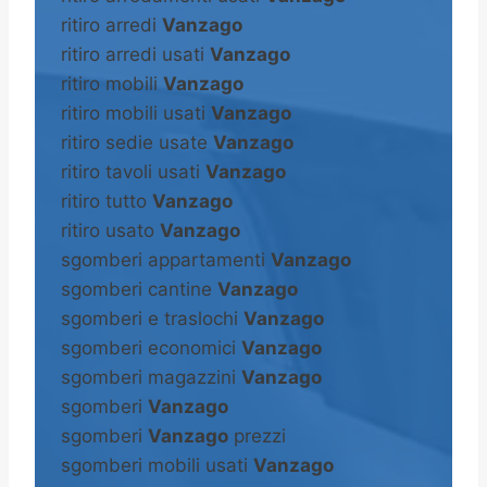
ritiro arredi
Vanzago
ritiro arredi usati
Vanzago
ritiro mobili
Vanzago
ritiro mobili usati
Vanzago
ritiro sedie usate
Vanzago
ritiro tavoli usati
Vanzago
ritiro tutto
Vanzago
ritiro usato
Vanzago
sgomberi appartamenti
Vanzago
sgomberi cantine
Vanzago
sgomberi e traslochi
Vanzago
sgomberi economici
Vanzago
sgomberi magazzini
Vanzago
sgomberi
Vanzago
sgomberi
Vanzago
prezzi
sgomberi mobili usati
Vanzago