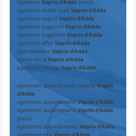
sgomberi
Vaprio d’Adda
prezzi
sgomberi mobili usati
Vaprio d’Adda
sgomberi negozi
Vaprio d’Adda
sgomberi soggiorni
Vaprio d’Adda
sgomberi soggiorno
Vaprio d’Adda
sgomberi uffici
Vaprio d’Adda
sgomberiamo
Vaprio d’Adda
sgombero a
Vaprio d’Adda
sgombero alloggi
Vaprio d’Adda
sgombero appartamenti cantine
Vaprio
d’Adda
sgombero appartamenti
Vaprio d’Adda
sgombero appartamenti
Vaprio d’Adda
prezzi
sgombero appartamento
Vaprio d’Adda
sgombero box
Vaprio d’Adda