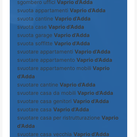
sgombero uffici
Vaprio d’Adda
svuota appartamenti
Vaprio d’Adda
svuota cantine
Vaprio d’Adda
svuota case
Vaprio d’Adda
svuota garage
Vaprio d’Adda
svuota soffitte
Vaprio d’Adda
svuotare appartamenti
Vaprio d’Adda
svuotare appartamento
Vaprio d’Adda
svuotare appartamento mobili
Vaprio
d’Adda
svuotare cantine
Vaprio d’Adda
svuotare casa da mobili
Vaprio d’Adda
svuotare casa genitori
Vaprio d’Adda
svuotare casa
Vaprio d’Adda
svuotare casa per ristrutturazione
Vaprio
d’Adda
svuotare casa vecchia
Vaprio d’Adda