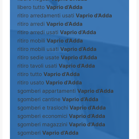
libero tutto
Vaprio d’Adda
ritiro arredamenti usati
Vaprio d’Adda
ritiro arredi
Vaprio d’Adda
ritiro arredi usati
Vaprio d’Adda
ritiro mobili
Vaprio d’Adda
ritiro mobili usati
Vaprio d’Adda
ritiro sedie usate
Vaprio d’Adda
ritiro tavoli usati
Vaprio d’Adda
ritiro tutto
Vaprio d’Adda
ritiro usato
Vaprio d’Adda
sgomberi appartamenti
Vaprio d’Adda
sgomberi cantine
Vaprio d’Adda
sgomberi e traslochi
Vaprio d’Adda
sgomberi economici
Vaprio d’Adda
sgomberi magazzini
Vaprio d’Adda
sgomberi
Vaprio d’Adda