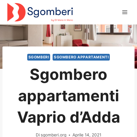
Salta
al
contenuto
SGOMBERI
SGOMBERO APPARTAMENTI
Sgombero
appartamenti
Vaprio d’Adda
Di
sgomberi.org
Aprile 14, 2021