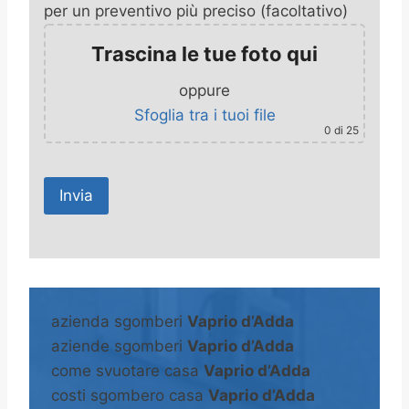
per un preventivo più preciso (facoltativo)
Trascina le tue foto qui
oppure
Sfoglia tra i tuoi file
0
di 25
A
l
t
azienda sgomberi
Vaprio d’Adda
e
aziende sgomberi
Vaprio d’Adda
r
come svuotare casa
Vaprio d’Adda
n
costi sgombero casa
Vaprio d’Adda
a