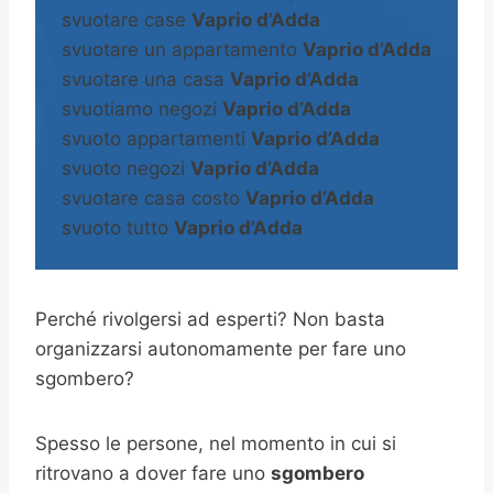
svuotare case
Vaprio d’Adda
svuotare un appartamento
Vaprio d’Adda
svuotare una casa
Vaprio d’Adda
svuotiamo negozi
Vaprio d’Adda
svuoto appartamenti
Vaprio d’Adda
svuoto negozi
Vaprio d’Adda
svuotare casa costo
Vaprio d’Adda
svuoto tutto
Vaprio d’Adda
Perché rivolgersi ad esperti? Non basta
organizzarsi autonomamente per fare uno
sgombero?
Spesso le persone, nel momento in cui si
ritrovano a dover fare uno
sgombero