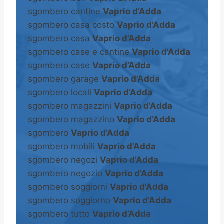
sgombero cantine
Vaprio d’Adda
sgombero casa costo
Vaprio d’Adda
sgombero casa
Vaprio d’Adda
sgombero case e cantine
Vaprio d’Adda
sgombero case
Vaprio d’Adda
sgombero garage
Vaprio d’Adda
sgombero locali
Vaprio d’Adda
sgombero magazzini
Vaprio d’Adda
sgombero magazzino
Vaprio d’Adda
sgombero
Vaprio d’Adda
sgombero mobili
Vaprio d’Adda
sgombero negozi
Vaprio d’Adda
sgombero negozio
Vaprio d’Adda
sgombero soggiorni
Vaprio d’Adda
sgombero soggiorno
Vaprio d’Adda
sgombero tutto
Vaprio d’Adda