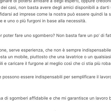
nare di potersi affidare a degli esperti, oppure credon
dei casi, non basta avere degli amici disponibili a dart
fidarsi ad imprese come la nostra può essere quindi la s
 e uno o più furgoni in base alla necessità.
 poter fare uno sgombero? Non basta fare un po’ di fat
one, serve esperienza, che non è sempre indispensabile m
sta un mobile, piuttosto che una lavatrice o un qualsias
 e caricare il furgone al meglio così che ci stia più roba p
possono essere indispensabili per semplificare il lavoro,
sa di sgomberi affidabile e che mi garantisce un lavoro 