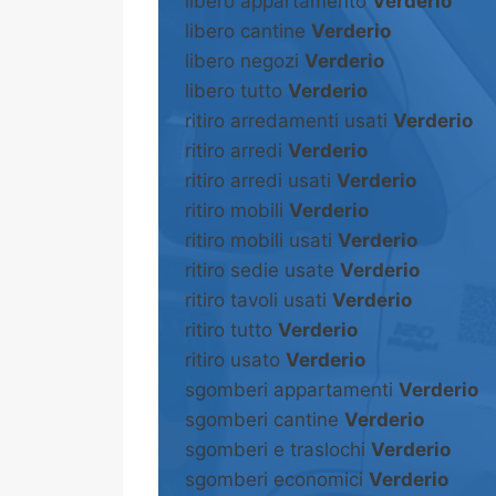
libero appartamento
Verderio
libero cantine
Verderio
libero negozi
Verderio
libero tutto
Verderio
ritiro arredamenti usati
Verderio
ritiro arredi
Verderio
ritiro arredi usati
Verderio
ritiro mobili
Verderio
ritiro mobili usati
Verderio
ritiro sedie usate
Verderio
ritiro tavoli usati
Verderio
ritiro tutto
Verderio
ritiro usato
Verderio
sgomberi appartamenti
Verderio
sgomberi cantine
Verderio
sgomberi e traslochi
Verderio
sgomberi economici
Verderio