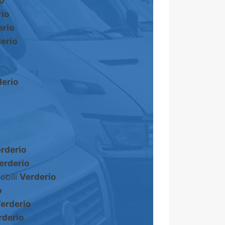
o
io
erio
erio
erio
rderio
erderio
obili
Verderio
o
erderio
rderio