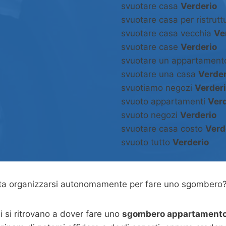
svuotare casa
Verderio
svuotare casa per ristrut
svuotare casa vecchia
Ve
svuotare case
Verderio
svuotare un appartamen
svuotare una casa
Verder
svuotiamo negozi
Verder
svuoto appartamenti
Verd
svuoto negozi
Verderio
svuotare casa costo
Verd
svuoto tutto
Verderio
asta organizzarsi autonomamente per fare uno sgombero
 si ritrovano a dover fare uno
sgombero appartamento