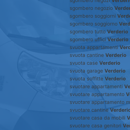
sgombero negozi
Verderi
sgombero negozio
Verder
sgombero soggiorni
Verd
sgombero soggiorno
Verd
sgombero tutto
Verderio
sgombero uffici
Verderio
svuota appartamenti
Verd
svuota cantine
Verderio
svuota case
Verderio
svuota garage
Verderio
svuota soffitte
Verderio
svuotare appartamenti
Ve
svuotare appartamento
V
svuotare appartamento m
svuotare cantine
Verderi
svuotare casa da mobili
V
svuotare casa genitori
Ve