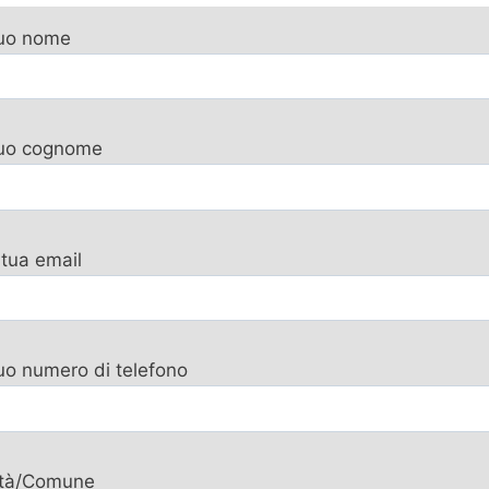
tuo nome
 tuo cognome
 tua email
tuo numero di telefono
ttà/Comune