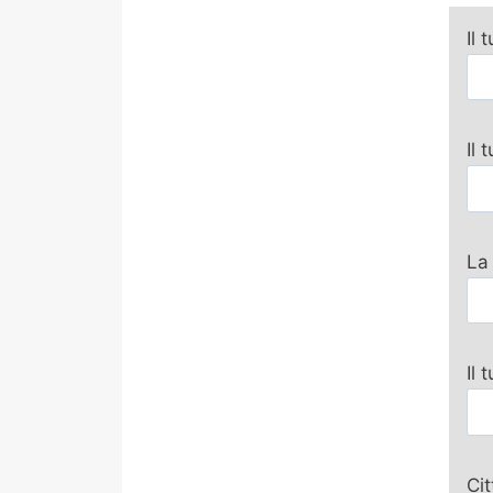
Il 
Il
La
Il 
Ci