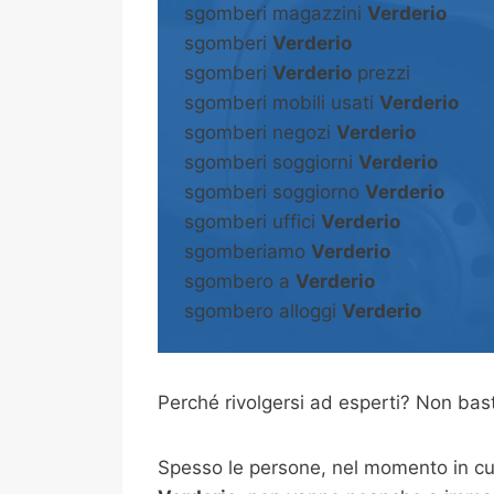
sgomberi magazzini
Verderio
sgomberi
Verderio
sgomberi
Verderio
prezzi
sgomberi mobili usati
Verderio
sgomberi negozi
Verderio
sgomberi soggiorni
Verderio
sgomberi soggiorno
Verderio
sgomberi uffici
Verderio
sgomberiamo
Verderio
sgombero a
Verderio
sgombero alloggi
Verderio
Perché rivolgersi ad esperti? Non b
Spesso le persone, nel momento in cui