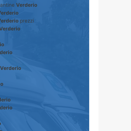
cantine
Verderio
erderio
erderio
prezzi
Verderio
io
derio
Verderio
io
erio
derio
o