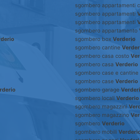
sgombero appartamenti 
sgombero appartamenti
V
sgombero appartamenti
V
sgombero appartamento
derio
sgombero box
Verderio
sgombero cantine
Verder
sgombero casa costo
Ver
sgombero casa
Verderio
sgombero case e cantine
sgombero case
Verderio
rderio
sgombero garage
Verder
sgombero locali
Verderio
sgombero magazzini
Verd
sgombero magazzino
Ver
sgombero
Verderio
sgombero mobili
Verderi