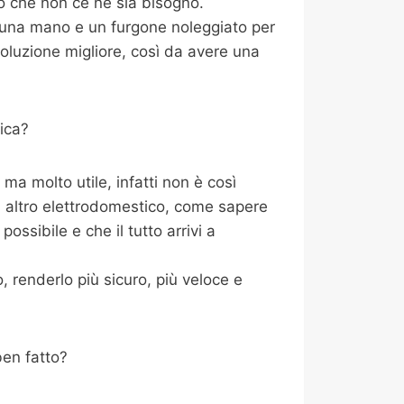
o che non ce ne sia bisogno.
i una mano e un furgone noleggiato per
oluzione migliore, così da avere una
ica?
a molto utile, infatti non è così
i altro elettrodomestico, come sapere
ossibile e che il tutto arrivi a
 renderlo più sicuro, più veloce e
ben fatto?