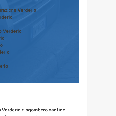
turazione
Verderio
rderio
to
Verderio
io
io
erio
erio
?
 Verderio
o
sgombero cantine