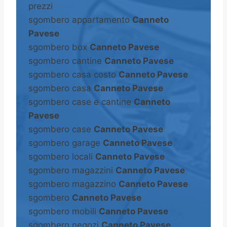
prezzi
sgombero appartamento
Canneto
Pavese
sgombero box
Canneto Pavese
sgombero cantine
Canneto Pavese
sgombero casa costo
Canneto Pavese
sgombero casa
Canneto Pavese
sgombero case e cantine
Canneto
Pavese
sgombero case
Canneto Pavese
sgombero garage
Canneto Pavese
sgombero locali
Canneto Pavese
sgombero magazzini
Canneto Pavese
sgombero magazzino
Canneto Pavese
sgombero
Canneto Pavese
sgombero mobili
Canneto Pavese
sgombero negozi
Canneto Pavese