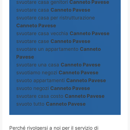
svuotare casa genitori
Canneto Pavese
svuotare casa
Canneto Pavese
svuotare casa per ristrutturazione
Canneto Pavese
svuotare casa vecchia
Canneto Pavese
svuotare case
Canneto Pavese
svuotare un appartamento
Canneto
Pavese
svuotare una casa
Canneto Pavese
svuotiamo negozi
Canneto Pavese
svuoto appartamenti
Canneto Pavese
svuoto negozi
Canneto Pavese
svuotare casa costo
Canneto Pavese
svuoto tutto
Canneto Pavese
Perché rivolgersi a noi per il servizio di