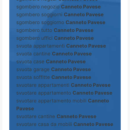
sgombero negozio
Canneto Pavese
sgombero soggiorni
Canneto Pavese
sgombero soggiorno
Canneto Pavese
sgombero tutto
Canneto Pavese
sgombero uffici
Canneto Pavese
svuota appartamenti
Canneto Pavese
svuota cantine
Canneto Pavese
svuota case
Canneto Pavese
svuota garage
Canneto Pavese
svuota soffitte
Canneto Pavese
svuotare appartamenti
Canneto Pavese
svuotare appartamento
Canneto Pavese
svuotare appartamento mobili
Canneto
Pavese
svuotare cantine
Canneto Pavese
svuotare casa da mobili
Canneto Pavese