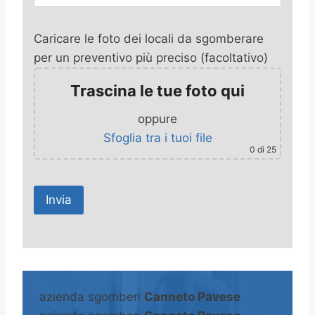
Caricare le foto dei locali da sgomberare
per un preventivo più preciso (facoltativo)
Trascina le tue foto qui
oppure
Sfoglia tra i tuoi file
0
di 25
A
l
t
azienda sgomberi
Canneto Pavese
e