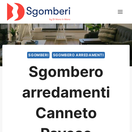
Salta
al
contenuto
SGOMBERI
SGOMBERO ARREDAMENTI
Sgombero
arredamenti
Canneto