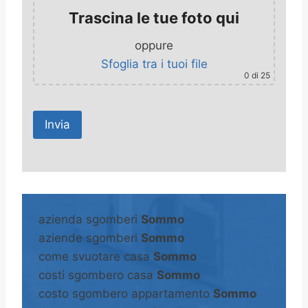
Trascina le tue foto qui
oppure
Sfoglia tra i tuoi file
0
di 25
A
l
t
azienda sgomberi
Sommo
e
aziende sgomberi
Sommo
r
come svuotare casa
Sommo
n
costi sgombero casa
Sommo
a
costo sgombero appartamento
Sommo
t