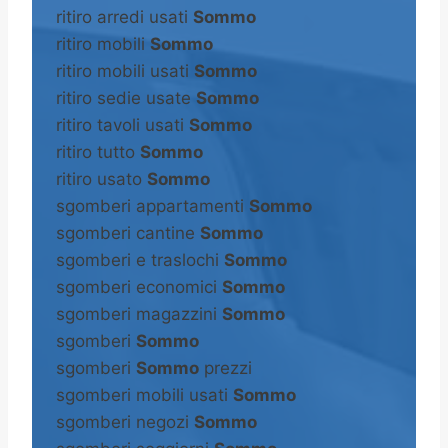
ritiro arredi usati
Sommo
ritiro mobili
Sommo
ritiro mobili usati
Sommo
ritiro sedie usate
Sommo
ritiro tavoli usati
Sommo
ritiro tutto
Sommo
ritiro usato
Sommo
sgomberi appartamenti
Sommo
sgomberi cantine
Sommo
sgomberi e traslochi
Sommo
sgomberi economici
Sommo
sgomberi magazzini
Sommo
sgomberi
Sommo
sgomberi
Sommo
prezzi
sgomberi mobili usati
Sommo
sgomberi negozi
Sommo