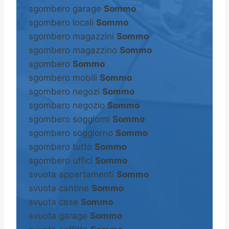
sgombero garage
Sommo
sgombero locali
Sommo
sgombero magazzini
Sommo
sgombero magazzino
Sommo
sgombero
Sommo
sgombero mobili
Sommo
sgombero negozi
Sommo
sgombero negozio
Sommo
sgombero soggiorni
Sommo
sgombero soggiorno
Sommo
sgombero tutto
Sommo
sgombero uffici
Sommo
svuota appartamenti
Sommo
svuota cantine
Sommo
svuota case
Sommo
svuota garage
Sommo