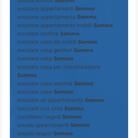
svuota soffitte
Sommo
svuotare appartamenti
Sommo
svuotare appartamento
Sommo
svuotare appartamento mobili
Sommo
svuotare cantine
Sommo
svuotare casa da mobili
Sommo
svuotare casa genitori
Sommo
svuotare casa
Sommo
svuotare casa per ristrutturazione
Sommo
svuotare casa vecchia
Sommo
svuotare case
Sommo
svuotare un appartamento
Sommo
svuotare una casa
Sommo
svuotiamo negozi
Sommo
svuoto appartamenti
Sommo
svuoto negozi
Sommo