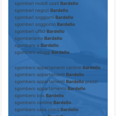
sgomberi mobili usati
Bardello
sgomberi negozi
Bardello
sgomberi soggiorni
Bardello
sgomberi soggiorno
Bardello
sgomberi uffici
Bardello
sgomberiamo
Bardello
sgombero a
Bardello
sgombero alloggi
Bardello
sgombero appartamenti cantine
Bardello
sgombero appartamenti
Bardello
sgombero appartamenti
Bardello
prezzi
sgombero appartamento
Bardello
sgombero box
Bardello
sgombero cantine
Bardello
sgombero casa costo
Bardello