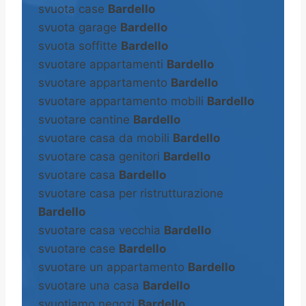
svuota case
Bardello
svuota garage
Bardello
svuota soffitte
Bardello
svuotare appartamenti
Bardello
svuotare appartamento
Bardello
svuotare appartamento mobili
Bardello
svuotare cantine
Bardello
svuotare casa da mobili
Bardello
svuotare casa genitori
Bardello
svuotare casa
Bardello
svuotare casa per ristrutturazione
Bardello
svuotare casa vecchia
Bardello
svuotare case
Bardello
svuotare un appartamento
Bardello
svuotare una casa
Bardello
svuotiamo negozi
Bardello