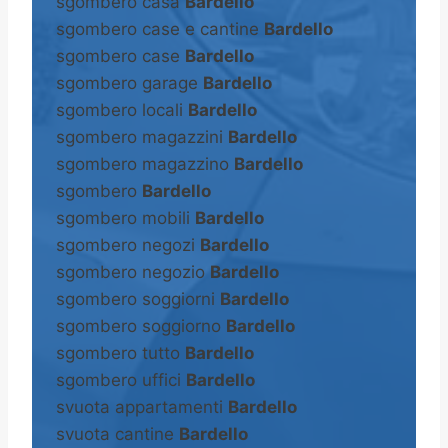
sgombero casa
Bardello
sgombero case e cantine
Bardello
sgombero case
Bardello
sgombero garage
Bardello
sgombero locali
Bardello
sgombero magazzini
Bardello
sgombero magazzino
Bardello
sgombero
Bardello
sgombero mobili
Bardello
sgombero negozi
Bardello
sgombero negozio
Bardello
sgombero soggiorni
Bardello
sgombero soggiorno
Bardello
sgombero tutto
Bardello
sgombero uffici
Bardello
svuota appartamenti
Bardello
svuota cantine
Bardello