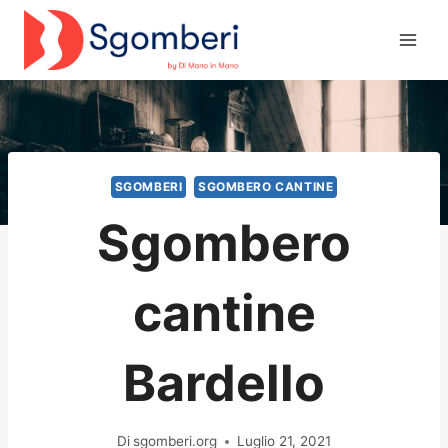
Salta
al
contenuto
SGOMBERI
SGOMBERO CANTINE
Sgombero
cantine
Bardello
Di
sgomberi.org
Luglio 21, 2021