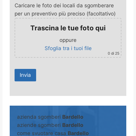
Caricare le foto dei locali da sgomberare
per un preventivo più preciso (facoltativo)
Trascina le tue foto qui
oppure
Sfoglia tra i tuoi file
0
di 25
A
l
t
azienda sgomberi
Bardello
e
aziende sgomberi
Bardello
r
come svuotare casa
Bardello