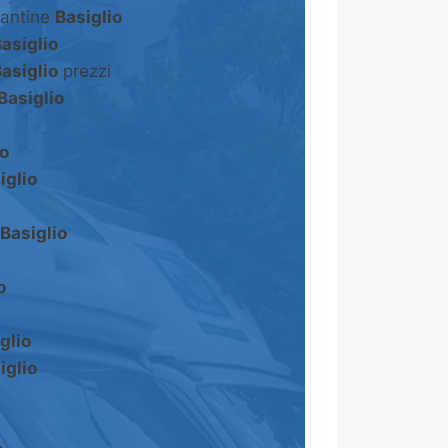
cantine
Basiglio
asiglio
asiglio
prezzi
Basiglio
io
iglio
Basiglio
o
glio
iglio