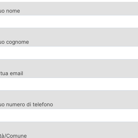
tuo nome
 tuo cognome
 tua email
tuo numero di telefono
ttà/Comune