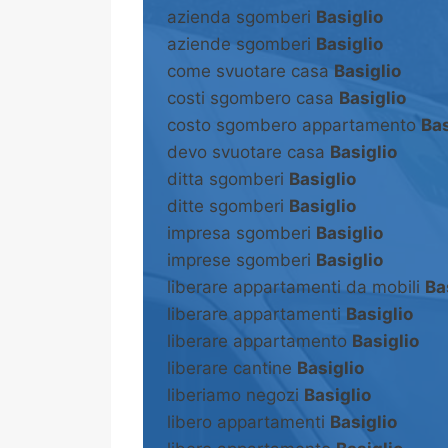
azienda sgomberi
Basiglio
e
aziende sgomberi
Basiglio
r
come svuotare casa
Basiglio
n
costi sgombero casa
Basiglio
a
costo sgombero appartamento
Bas
t
devo svuotare casa
Basiglio
i
ditta sgomberi
Basiglio
v
ditte sgomberi
Basiglio
e
impresa sgomberi
Basiglio
:
imprese sgomberi
Basiglio
liberare appartamenti da mobili
Ba
liberare appartamenti
Basiglio
liberare appartamento
Basiglio
liberare cantine
Basiglio
liberiamo negozi
Basiglio
libero appartamenti
Basiglio