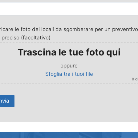
icare le foto dei locali da sgomberare per un preventivo
 preciso (facoltativo)
Trascina le tue foto qui
oppure
Sfoglia tra i tuoi file
0
di