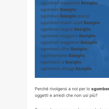
sgomberi magazzini
Basiglio
sgomberi
Basiglio
sgomberi
Basiglio
prezzi
sgomberi mobili usati
Basiglio
sgomberi negozi
Basiglio
sgomberi soggiorni
Basiglio
sgomberi soggiorno
Basiglio
sgomberi uffici
Basiglio
sgomberiamo
Basiglio
sgombero a
Basiglio
sgombero alloggi
Basiglio
Perché rivolgersi a noi per lo
sgombero
oggetti e arredi che non usi più?