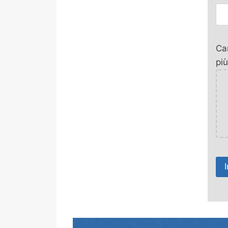
Car
più
A
l
t