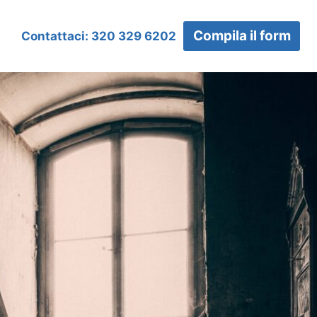
Compila il form
Contattaci: 320 329 6202