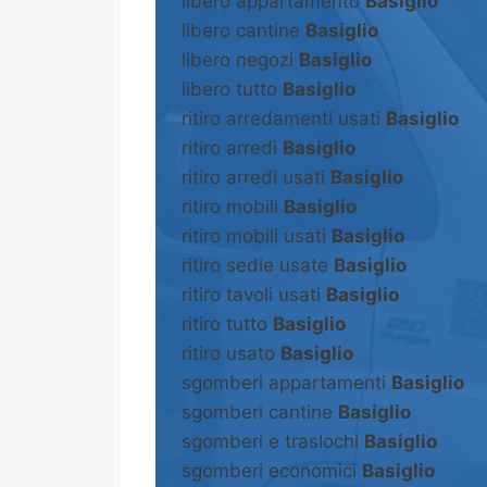
libero appartamento
Basiglio
libero cantine
Basiglio
libero negozi
Basiglio
libero tutto
Basiglio
ritiro arredamenti usati
Basiglio
ritiro arredi
Basiglio
ritiro arredi usati
Basiglio
ritiro mobili
Basiglio
ritiro mobili usati
Basiglio
ritiro sedie usate
Basiglio
ritiro tavoli usati
Basiglio
ritiro tutto
Basiglio
ritiro usato
Basiglio
sgomberi appartamenti
Basiglio
sgomberi cantine
Basiglio
sgomberi e traslochi
Basiglio
sgomberi economici
Basiglio