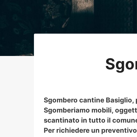
Sgo
Sgombero cantine Basiglio, p
Sgomberiamo mobili, oggetti,
scantinato in tutto il comune
Per richiedere un preventivo 