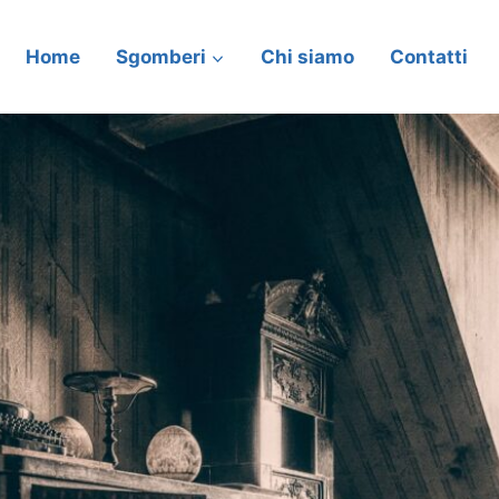
Home
Sgomberi
Chi siamo
Contatti