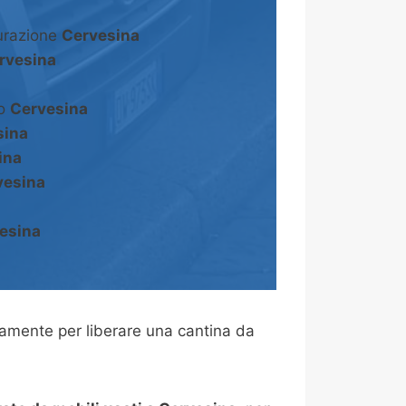
turazione
Cervesina
rvesina
to
Cervesina
sina
ina
vesina
esina
amente per liberare una cantina da