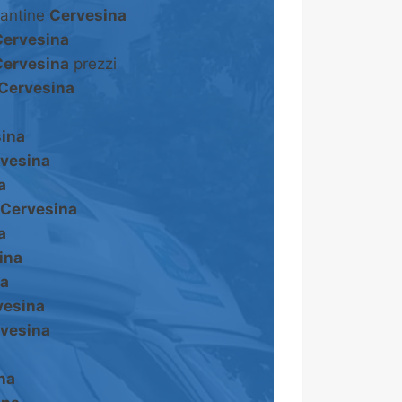
cantine
Cervesina
Cervesina
Cervesina
prezzi
Cervesina
ina
vesina
a
Cervesina
a
ina
na
vesina
vesina
na