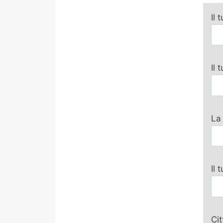
Il 
Il
La
Il 
Ci