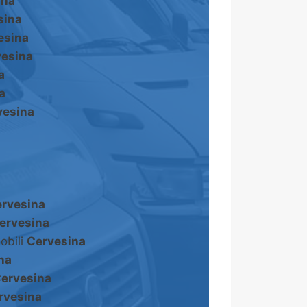
ina
sina
esina
vesina
a
a
vesina
a
rvesina
ervesina
obili
Cervesina
na
ervesina
rvesina