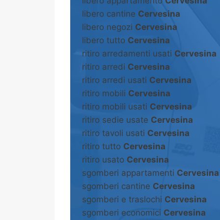
libero appartamento
Cervesina
libero cantine
Cervesina
libero negozi
Cervesina
libero tutto
Cervesina
ritiro arredamenti usati
Cervesina
ritiro arredi
Cervesina
ritiro arredi usati
Cervesina
ritiro mobili
Cervesina
ritiro mobili usati
Cervesina
ritiro sedie usate
Cervesina
ritiro tavoli usati
Cervesina
ritiro tutto
Cervesina
ritiro usato
Cervesina
sgomberi appartamenti
Cervesina
sgomberi cantine
Cervesina
sgomberi e traslochi
Cervesina
sgomberi economici
Cervesina