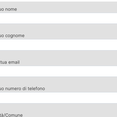
tuo nome
 tuo cognome
 tua email
tuo numero di telefono
ttà/Comune