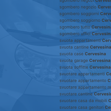
sgombero negozi
Cerves
sgombero negozio
Cerve
sgombero soggiorni
Cerv
sgombero soggiorno
Cer
sgombero tutto
Cervesin
sgombero uffici
Cervesin
svuota appartamenti
Cer
svuota cantine
Cervesin
svuota case
Cervesina
svuota garage
Cervesina
svuota soffitte
Cervesina
svuotare appartamenti
Ce
svuotare appartamento
C
svuotare appartamento m
svuotare cantine
Cervesi
svuotare casa da mobili
C
svuotare casa genitori
Ce