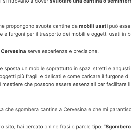
 si ritrovano a dover
svuotare una cantina o seminterr
che propongono svuota cantine da
mobili usati
può esser
e furgoni per il trasporto dei mobili e oggetti usati in 
 Cervesina
serve esperienza e precisione.
a e sposta un mobile soprattutto in spazi stretti e angust
getti più fragili e delicati e come caricare il furgone di 
 mestiere che possono essere essenziali per facilitare il 
sa che sgombera cantine a Cervesina e che mi garantisc
 sito, hai cercato online frasi o parole tipo: “
Sgombero 