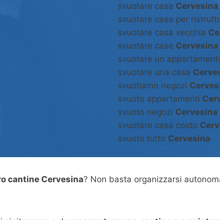
svuotare casa
Cervesina
svuotare casa per ristrut
svuotare casa vecchia
Ce
svuotare case
Cervesina
svuotare un appartamen
svuotare una casa
Cerve
svuotiamo negozi
Cerves
svuoto appartamenti
Cer
svuoto negozi
Cervesina
svuotare casa costo
Cerv
svuoto tutto
Cervesina
o cantine Cervesina
? Non basta organizzarsi autonom