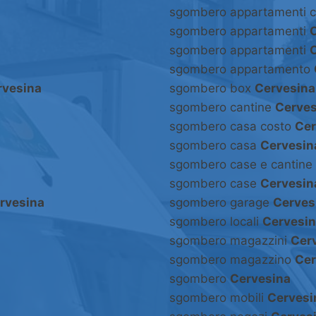
sgombero appartamenti 
sgombero appartamenti
sgombero appartamenti
sgombero appartamento
rvesina
sgombero box
Cervesina
sgombero cantine
Cerves
sgombero casa costo
Cer
sgombero casa
Cervesin
sgombero case e cantine
sgombero case
Cervesin
rvesina
sgombero garage
Cerves
sgombero locali
Cervesi
sgombero magazzini
Cer
sgombero magazzino
Cer
sgombero
Cervesina
sgombero mobili
Cervesi