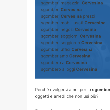
sgomberi magazzini
Cervesina
sgomberi
Cervesina
sgomberi
Cervesina
prezzi
sgomberi mobili usati
Cervesina
sgomberi negozi
Cervesina
sgomberi soggiorni
Cervesina
sgomberi soggiorno
Cervesina
sgomberi uffici
Cervesina
sgomberiamo
Cervesina
sgombero a
Cervesina
sgombero alloggi
Cervesina
Perché rivolgersi a noi per lo
sgomber
oggetti e arredi che non usi più?