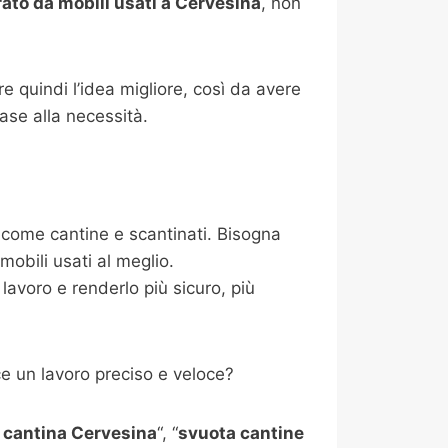
ato da mobili usati a Cervesina
, non
e quindi l’idea migliore, così da avere
base alla necessità.
i come cantine e scantinati. Bisogna
mobili usati al meglio.
lavoro e renderlo più sicuro, più
e un lavoro preciso e veloce?
cantina Cervesina
“, “
svuota cantine