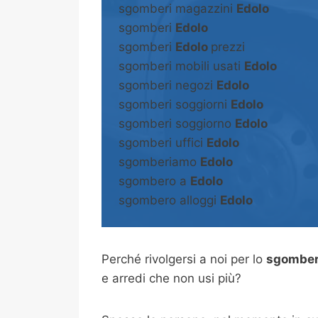
sgomberi magazzini
Edolo
sgomberi
Edolo
sgomberi
Edolo
prezzi
sgomberi mobili usati
Edolo
sgomberi negozi
Edolo
sgomberi soggiorni
Edolo
sgomberi soggiorno
Edolo
sgomberi uffici
Edolo
sgomberiamo
Edolo
sgombero a
Edolo
sgombero alloggi
Edolo
Perché rivolgersi a noi per lo
sgomber
e arredi che non usi più?