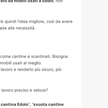
ato da mobili usati a Edolo
, non
e quindi l’idea migliore, così da avere
base alla necessità.
i come cantine e scantinati. Bisogna
mobili usati al meglio.
lavoro e renderlo più sicuro, più
 lavoro preciso e veloce?
cantina Edolo
“, “
svuota cantine