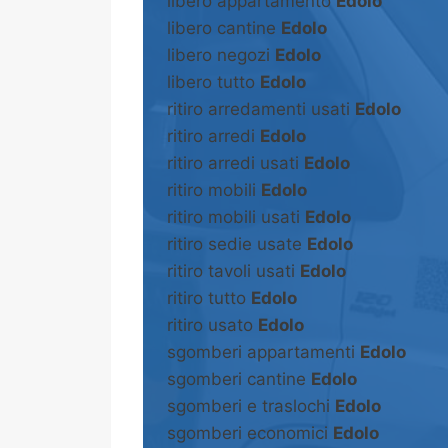
libero appartamento
Edolo
libero cantine
Edolo
libero negozi
Edolo
libero tutto
Edolo
ritiro arredamenti usati
Edolo
ritiro arredi
Edolo
ritiro arredi usati
Edolo
ritiro mobili
Edolo
ritiro mobili usati
Edolo
ritiro sedie usate
Edolo
ritiro tavoli usati
Edolo
ritiro tutto
Edolo
ritiro usato
Edolo
sgomberi appartamenti
Edolo
sgomberi cantine
Edolo
sgomberi e traslochi
Edolo
sgomberi economici
Edolo