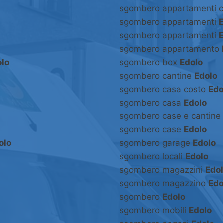
sgombero appartamenti 
sgombero appartamenti
sgombero appartamenti
sgombero appartamento
olo
sgombero box
Edolo
sgombero cantine
Edolo
sgombero casa costo
Edo
sgombero casa
Edolo
sgombero case e cantine
sgombero case
Edolo
olo
sgombero garage
Edolo
sgombero locali
Edolo
sgombero magazzini
Edo
sgombero magazzino
Edo
sgombero
Edolo
sgombero mobili
Edolo