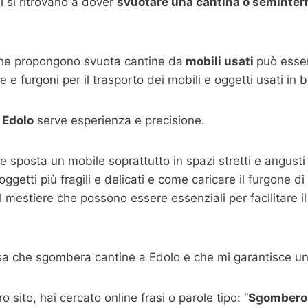
 si ritrovano a dover
svuotare una cantina o seminterr
che propongono svuota cantine da
mobili usati
può esser
e furgoni per il trasporto dei mobili e oggetti usati in 
 Edolo
serve esperienza e precisione.
a e sposta un mobile soprattutto in spazi stretti e angust
getti più fragili e delicati e come caricare il furgone di 
 mestiere che possono essere essenziali per facilitare il 
sa che sgombera cantine a Edolo e che mi garantisce un
 sito, hai cercato online frasi o parole tipo: “
Sgombero 