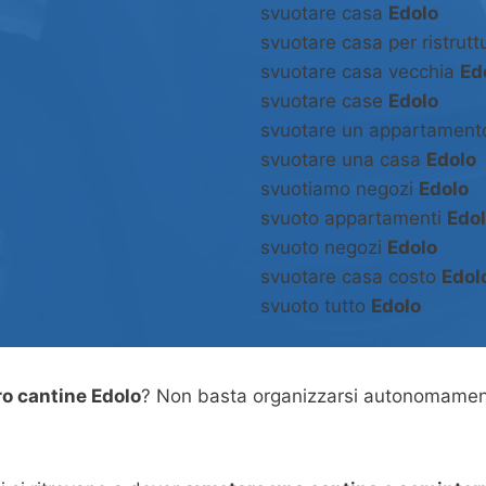
svuotare casa
Edolo
svuotare casa per ristrut
svuotare casa vecchia
Ed
svuotare case
Edolo
svuotare un appartamen
svuotare una casa
Edolo
svuotiamo negozi
Edolo
svuoto appartamenti
Edo
svuoto negozi
Edolo
svuotare casa costo
Edol
svuoto tutto
Edolo
o cantine Edolo
? Non basta organizzarsi autonomament