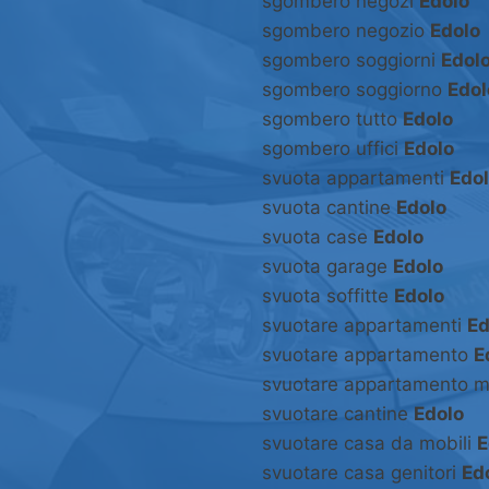
sgombero negozi
Edolo
sgombero negozio
Edolo
sgombero soggiorni
Edol
sgombero soggiorno
Edol
sgombero tutto
Edolo
sgombero uffici
Edolo
svuota appartamenti
Edo
svuota cantine
Edolo
svuota case
Edolo
svuota garage
Edolo
svuota soffitte
Edolo
svuotare appartamenti
Ed
svuotare appartamento
E
svuotare appartamento m
svuotare cantine
Edolo
svuotare casa da mobili
E
svuotare casa genitori
Ed