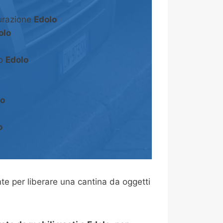
turazione
Edolo
olo
to
Edolo
lo
o
e per liberare una cantina da oggetti