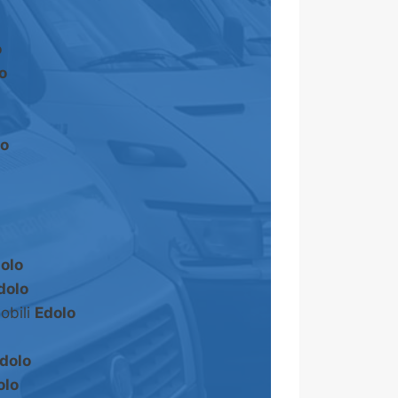
o
o
lo
olo
dolo
obili
Edolo
dolo
olo