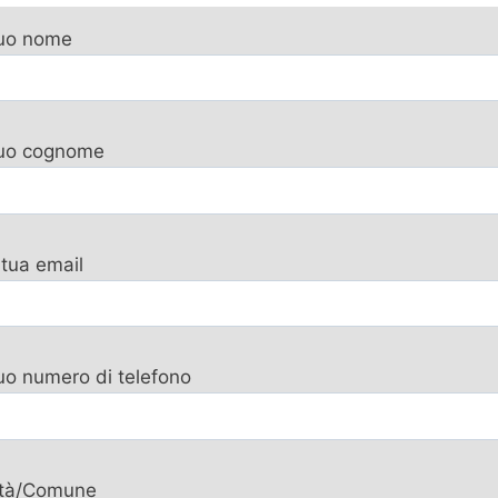
tuo nome
 tuo cognome
 tua email
tuo numero di telefono
ttà/Comune