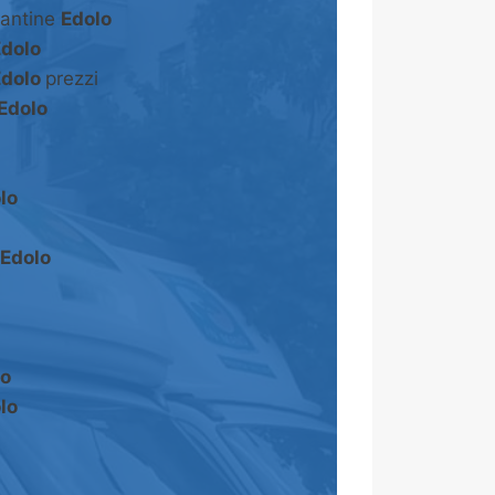
cantine
Edolo
Edolo
Edolo
prezzi
Edolo
lo
Edolo
lo
lo