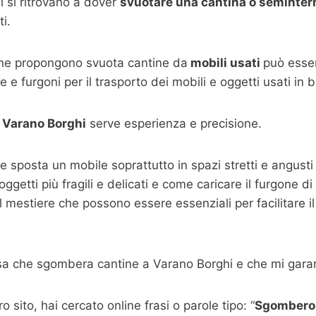
 si ritrovano a dover
svuotare una cantina o seminterr
i.
che propongono svuota cantine da
mobili usati
può esser
e furgoni per il trasporto dei mobili e oggetti usati in 
 Varano Borghi
serve esperienza e precisione.
a e sposta un mobile soprattutto in spazi stretti e angust
getti più fragili e delicati e come caricare il furgone di 
 mestiere che possono essere essenziali per facilitare il 
sa che sgombera cantine a Varano Borghi e che mi garan
 sito, hai cercato online frasi o parole tipo: “
Sgombero 