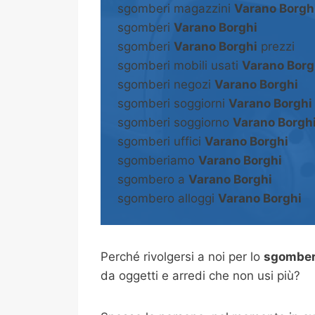
sgomberi magazzini
Varano Borgh
sgomberi
Varano Borghi
sgomberi
Varano Borghi
prezzi
sgomberi mobili usati
Varano Borg
sgomberi negozi
Varano Borghi
sgomberi soggiorni
Varano Borghi
sgomberi soggiorno
Varano Borgh
sgomberi uffici
Varano Borghi
sgomberiamo
Varano Borghi
sgombero a
Varano Borghi
sgombero alloggi
Varano Borghi
Perché rivolgersi a noi per lo
sgomber
da oggetti e arredi che non usi più?