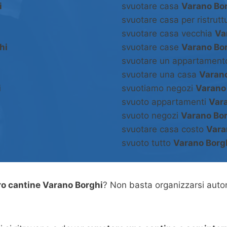
i
svuotare casa
Varano Bo
svuotare casa per ristrut
svuotare casa vecchia
Va
hi
svuotare case
Varano Bo
svuotare un appartamen
svuotare una casa
Varano
i
svuotiamo negozi
Varano
svuoto appartamenti
Var
svuoto negozi
Varano Bo
svuotare casa costo
Vara
svuoto tutto
Varano Borg
o cantine Varano Borghi
? Non basta organizzarsi aut