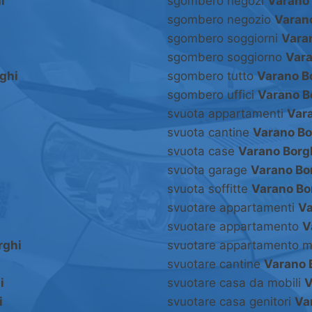
i
sgombero negozi
Varano
sgombero negozio
Varan
sgombero soggiorni
Vara
sgombero soggiorno
Vara
ghi
sgombero tutto
Varano B
sgombero uffici
Varano B
svuota appartamenti
Var
svuota cantine
Varano Bo
svuota case
Varano Borg
svuota garage
Varano Bo
svuota soffitte
Varano Bo
svuotare appartamenti
Va
svuotare appartamento
V
rghi
svuotare appartamento m
svuotare cantine
Varano 
i
svuotare casa da mobili
V
i
svuotare casa genitori
Va