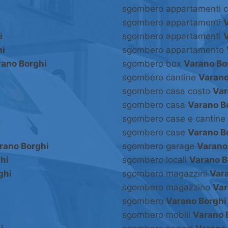
sgombero appartamenti 
sgombero appartamenti
i
sgombero appartamenti
hi
sgombero appartamento
rano Borghi
sgombero box
Varano Bo
i
sgombero cantine
Varano
sgombero casa costo
Var
sgombero casa
Varano B
sgombero case e cantine
sgombero case
Varano B
rano Borghi
sgombero garage
Varano
hi
sgombero locali
Varano B
ghi
sgombero magazzini
Var
sgombero magazzino
Var
sgombero
Varano Borghi
i
sgombero mobili
Varano 