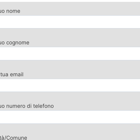
tuo nome
 tuo cognome
 tua email
tuo numero di telefono
ttà/Comune