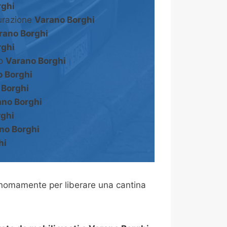
rghi
turazione
Varano Borghi
rano Borghi
rghi
to
Varano Borghi
 Borghi
 Borghi
ano Borghi
rghi
no Borghi
hi
onomamente per liberare una cantina