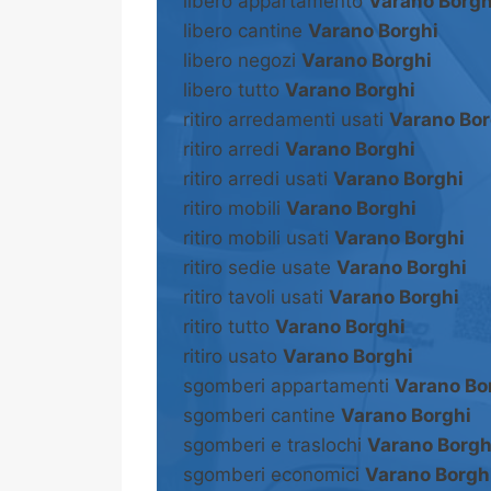
libero appartamento
Varano Borgh
libero cantine
Varano Borghi
libero negozi
Varano Borghi
libero tutto
Varano Borghi
ritiro arredamenti usati
Varano Bor
ritiro arredi
Varano Borghi
ritiro arredi usati
Varano Borghi
ritiro mobili
Varano Borghi
ritiro mobili usati
Varano Borghi
ritiro sedie usate
Varano Borghi
ritiro tavoli usati
Varano Borghi
ritiro tutto
Varano Borghi
ritiro usato
Varano Borghi
sgomberi appartamenti
Varano Bo
sgomberi cantine
Varano Borghi
sgomberi e traslochi
Varano Borgh
sgomberi economici
Varano Borgh