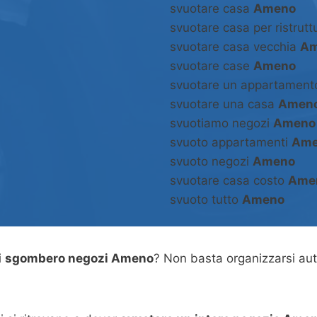
svuotare casa
Ameno
svuotare casa per ristrut
svuotare casa vecchia
Am
svuotare case
Ameno
svuotare un appartamen
svuotare una casa
Amen
svuotiamo negozi
Ameno
svuoto appartamenti
Ame
svuoto negozi
Ameno
svuotare casa costo
Ame
svuoto tutto
Ameno
i
sgombero negozi Ameno
? Non basta organizzarsi au