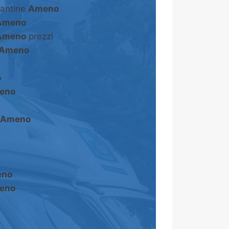
cantine
Ameno
Ameno
Ameno
prezzi
Ameno
o
eno
Ameno
no
eno