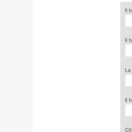
Il 
Il
La
Il 
Ci