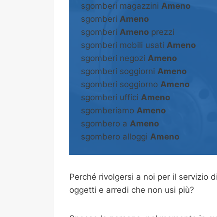
sgomberi magazzini
Ameno
sgomberi
Ameno
sgomberi
Ameno
prezzi
sgomberi mobili usati
Ameno
sgomberi negozi
Ameno
sgomberi soggiorni
Ameno
sgomberi soggiorno
Ameno
sgomberi uffici
Ameno
sgomberiamo
Ameno
sgombero a
Ameno
sgombero alloggi
Ameno
Perché rivolgersi a noi per il servizio d
oggetti e arredi che non usi più?