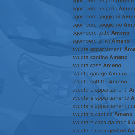
sgombero negozi
Ameno
sgombero negozio
Amen
sgombero soggiorni
Ame
sgombero soggiorno
Ame
sgombero tutto
Ameno
sgombero uffici
Ameno
svuota appartamenti
Ame
svuota cantine
Ameno
svuota case
Ameno
svuota garage
Ameno
svuota soffitte
Ameno
svuotare appartamenti
A
svuotare appartamento
A
svuotare appartamento m
svuotare cantine
Ameno
svuotare casa da mobili
svuotare casa genitori
Am