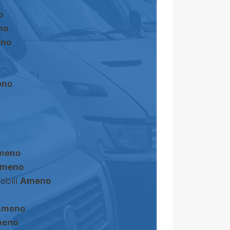
o
no
no
no
meno
meno
obili
Ameno
Ameno
eno