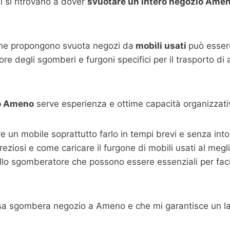
 si ritrovano a dover
svuotare un intero negozio Ame
che propongono svuota negozi da
mobili usati
può essere
re degli sgomberi e furgoni specifici per il trasporto di
o
Ameno
serve esperienza e ottime capacità organizzati
are un mobile soprattutto farlo in tempi brevi e senza i
 preziosi e come caricare il furgone di mobili usati al megl
llo sgomberatore che possono essere essenziali per facili
esa sgombera negozio a Ameno e che mi garantisce un la