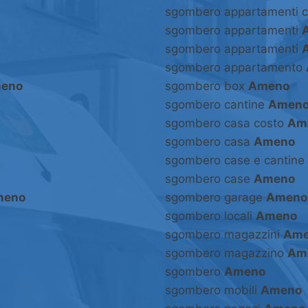
sgombero appartamenti 
sgombero appartamenti
sgombero appartamenti
sgombero appartamento
eno
sgombero box
Ameno
sgombero cantine
Amen
sgombero casa costo
Am
sgombero casa
Ameno
sgombero case e cantine
sgombero case
Ameno
meno
sgombero garage
Ameno
sgombero locali
Ameno
sgombero magazzini
Ame
sgombero magazzino
Am
sgombero
Ameno
sgombero mobili
Ameno