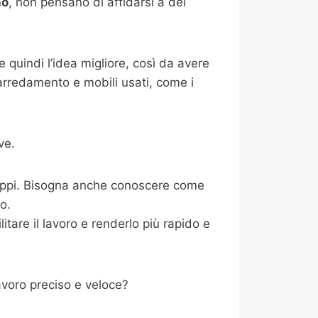
no
, non pensano di affidarsi a dei
 quindi l’idea migliore, così da avere
 arredamento e mobili usati, come i
ve.
ntoppi. Bisogna anche conoscere come
io.
tare il lavoro e renderlo più rapido e
voro preciso e veloce?