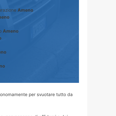
turazione
Ameno
eno
to
Ameno
o
no
no
tonomamente per svuotare tutto da