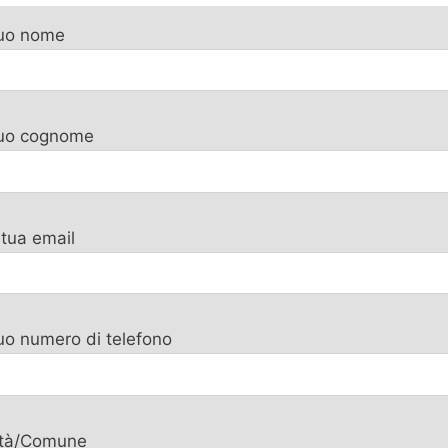
tuo nome
 tuo cognome
 tua email
tuo numero di telefono
ttà/Comune