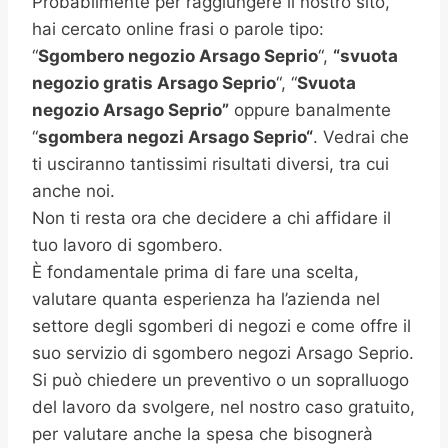
Probabilmente per raggiungere il nostro sito,
hai cercato online frasi o parole tipo:
“
Sgombero negozio Arsago Seprio
“,
“svuota
negozio gratis
Arsago Seprio
“, “
Svuota
negozio Arsago Seprio”
oppure banalmente
“
sgombera negozi
Arsago Seprio
“
. Vedrai che
ti usciranno tantissimi risultati diversi, tra cui
anche noi.
Non ti resta ora che decidere a chi affidare il
tuo lavoro di sgombero.
È fondamentale prima di fare una scelta,
valutare quanta esperienza ha l’azienda nel
settore degli sgomberi di negozi e come offre il
suo servizio di sgombero negozi Arsago Seprio.
Si può chiedere un preventivo o un sopralluogo
del lavoro da svolgere, nel nostro caso gratuito,
per valutare anche la spesa che bisognerà