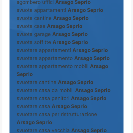
sgombero uffici
Arsago Seprio
svuota appartamenti
Arsago Seprio
svuota cantine
Arsago Seprio
svuota case
Arsago Seprio
svuota garage
Arsago Seprio
svuota soffitte
Arsago Seprio
svuotare appartamenti
Arsago Seprio
svuotare appartamento
Arsago Seprio
svuotare appartamento mobili
Arsago
Seprio
svuotare cantine
Arsago Seprio
svuotare casa da mobili
Arsago Seprio
svuotare casa genitori
Arsago Seprio
svuotare casa
Arsago Seprio
svuotare casa per ristrutturazione
Arsago Seprio
svuotare casa vecchia
Arsago Seprio