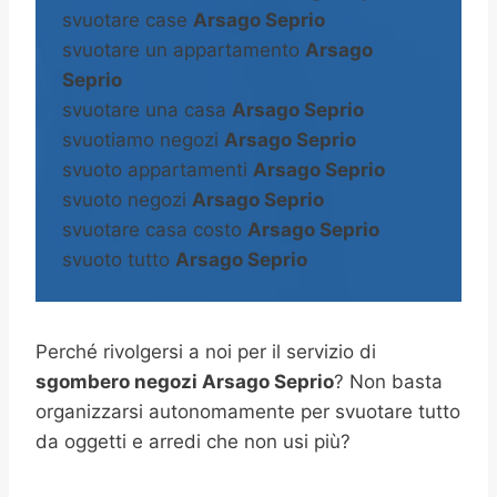
svuotare case
Arsago Seprio
svuotare un appartamento
Arsago
Seprio
svuotare una casa
Arsago Seprio
svuotiamo negozi
Arsago Seprio
svuoto appartamenti
Arsago Seprio
svuoto negozi
Arsago Seprio
svuotare casa costo
Arsago Seprio
svuoto tutto
Arsago Seprio
Perché rivolgersi a noi per il servizio di
sgombero negozi Arsago Seprio
? Non basta
organizzarsi autonomamente per svuotare tutto
da oggetti e arredi che non usi più?