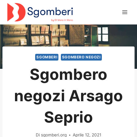
Salta
al
contenuto
SGOMBERI
SGOMBERO NEGOZI
Sgombero
negozi Arsago
Seprio
Di
sgomberi.org
Aprile 12, 2021