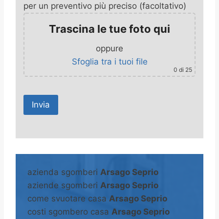
per un preventivo più preciso (facoltativo)
Trascina le tue foto qui
oppure
Sfoglia tra i tuoi file
0
di 25
A
l
t
azienda sgomberi
Arsago Seprio
e
aziende sgomberi
Arsago Seprio
r
come svuotare casa
Arsago Seprio
n
costi sgombero casa
Arsago Seprio
a