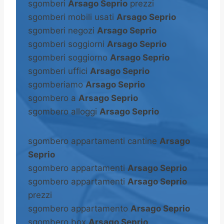
sgomberi
Arsago Seprio
prezzi
sgomberi mobili usati
Arsago Seprio
sgomberi negozi
Arsago Seprio
sgomberi soggiorni
Arsago Seprio
sgomberi soggiorno
Arsago Seprio
sgomberi uffici
Arsago Seprio
sgomberiamo
Arsago Seprio
sgombero a
Arsago Seprio
sgombero alloggi
Arsago Seprio
sgombero appartamenti cantine
Arsago
Seprio
sgombero appartamenti
Arsago Seprio
sgombero appartamenti
Arsago Seprio
prezzi
sgombero appartamento
Arsago Seprio
sgombero box
Arsago Seprio