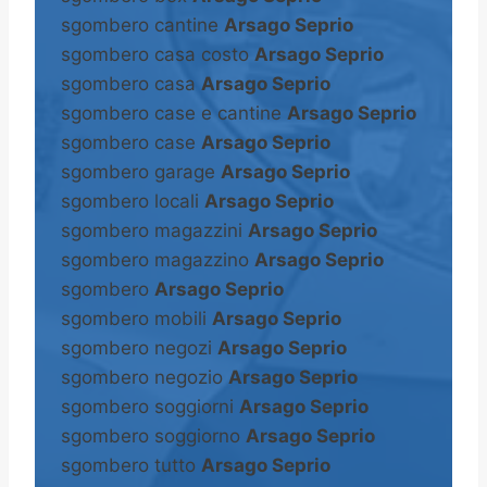
sgombero cantine
Arsago Seprio
sgombero casa costo
Arsago Seprio
sgombero casa
Arsago Seprio
sgombero case e cantine
Arsago Seprio
sgombero case
Arsago Seprio
sgombero garage
Arsago Seprio
sgombero locali
Arsago Seprio
sgombero magazzini
Arsago Seprio
sgombero magazzino
Arsago Seprio
sgombero
Arsago Seprio
sgombero mobili
Arsago Seprio
sgombero negozi
Arsago Seprio
sgombero negozio
Arsago Seprio
sgombero soggiorni
Arsago Seprio
sgombero soggiorno
Arsago Seprio
sgombero tutto
Arsago Seprio