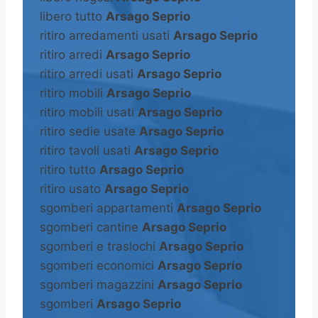
libero tutto
Arsago Seprio
ritiro arredamenti usati
Arsago Seprio
ritiro arredi
Arsago Seprio
ritiro arredi usati
Arsago Seprio
ritiro mobili
Arsago Seprio
ritiro mobili usati
Arsago Seprio
ritiro sedie usate
Arsago Seprio
ritiro tavoli usati
Arsago Seprio
ritiro tutto
Arsago Seprio
ritiro usato
Arsago Seprio
sgomberi appartamenti
Arsago Seprio
sgomberi cantine
Arsago Seprio
sgomberi e traslochi
Arsago Seprio
sgomberi economici
Arsago Seprio
sgomberi magazzini
Arsago Seprio
sgomberi
Arsago Seprio