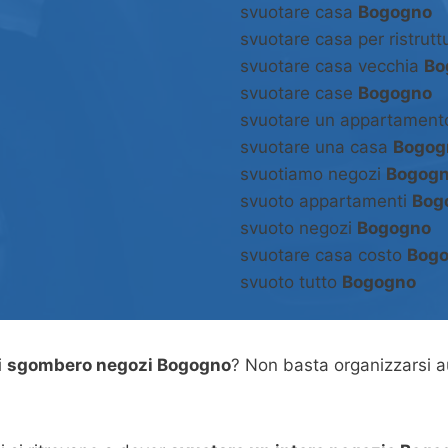
svuotare casa
Bogogno
svuotare casa per ristrut
svuotare casa vecchia
Bo
svuotare case
Bogogno
svuotare un appartamen
svuotare una casa
Bogog
svuotiamo negozi
Bogog
svuoto appartamenti
Bog
svuoto negozi
Bogogno
svuotare casa costo
Bog
svuoto tutto
Bogogno
i
sgombero negozi Bogogno
? Non basta organizzarsi 