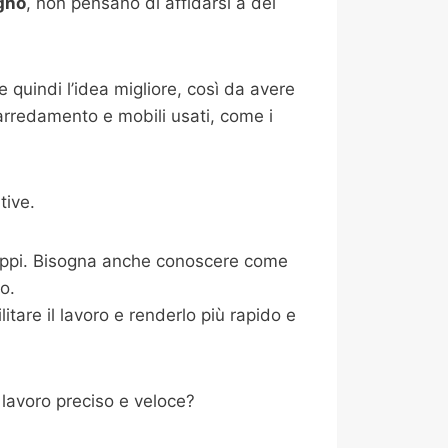
gno
, non pensano di affidarsi a dei
 quindi l’idea migliore, così da avere
 arredamento e mobili usati, come i
tive.
ntoppi. Bisogna anche conoscere come
io.
tare il lavoro e renderlo più rapido e
lavoro preciso e veloce?