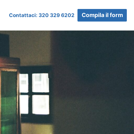
Compila il form
Contattaci: 320 329 6202