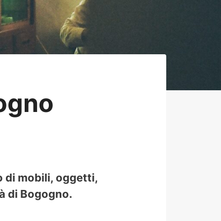
ogno
di mobili, oggetti,
ttà di Bogogno.