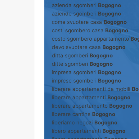
azienda sgomberi
Bogogno
e
aziende sgomberi
Bogogno
r
come svuotare casa
Bogogno
n
costi sgombero casa
Bogogno
a
costo sgombero appartamento
Bo
t
devo svuotare casa
Bogogno
i
ditta sgomberi
Bogogno
v
ditte sgomberi
Bogogno
e
impresa sgomberi
Bogogno
:
imprese sgomberi
Bogogno
liberare appartamenti da mobili
Bo
liberare appartamenti
Bogogno
liberare appartamento
Bogogno
liberare cantine
Bogogno
liberiamo negozi
Bogogno
libero appartamenti
Bogogno