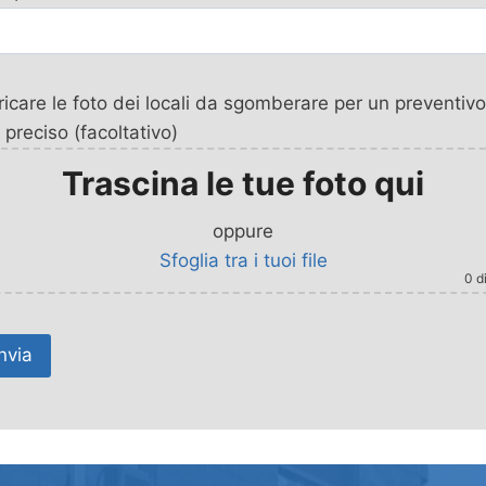
icare le foto dei locali da sgomberare per un preventivo
 preciso (facoltativo)
Trascina le tue foto qui
oppure
Sfoglia tra i tuoi file
0
di